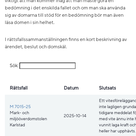
viktigt att man kommer ihåg att man måste göra en
bedömning i det enskilda fallet och om man ska använda
sig av domarna till stöd för en bedömning bör man även
läsa domen i sin helhet.
I rättsfallssammanställningen finns en kort beskrivning av
ärendet, beslut och domskäl.
Sök:
Rättsfall
Datum
Slutsats
Ett vitesföreläggan
M 7015–25
inte lagligen grund
Mark- och
tidigare meddelat f
2025-10-14
miljööverdomstolen
med vite ännu inte 
Karlstad
vunnit laga kraft och
heller har upphävts.