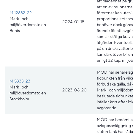
att olägenhet på gr
att en av brunnarna
M 12882-22
förorenas kan utesl
Mark- och
proportionalitetsb
2024-01-15
miljööverdomstolen
behöver dock göras 
Borås
ärende för att avgö
som är skäliga krav 
åtgärder. Eventuell
på en dricksvatten
kan därutöver bli en
enligt 32 kap. miljöb
MÖD har senarelag
tidpunkten från vilk
M 5333-23
förbud ska gälla, då
Mark- och
2023-06-20
Mark- och miljödom
miljööverdomstolen
beslutade tidpunkt
Stockholm
infaller kort efter 
avgörande.
MÖD har bedömt at
avloppsanläggning
sluten tank har såd