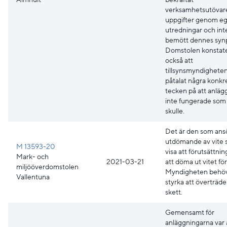
verksamhetsutövar
uppgifter genom e
utredningar och inte
bemött dennes syn
Domstolen konstat
också att
tillsynsmyndigheten
påtalat några konkr
tecken på att anlä
inte fungerade som
skulle.
Det är den som ans
utdömande av vite 
M 13593-20
visa att förutsättnin
Mark- och
2021-03-21
att döma ut vitet för
miljööverdomstolen
Myndigheten behö
Vallentuna
styrka att överträde
skett.
Gemensamt för
anläggningarna var 