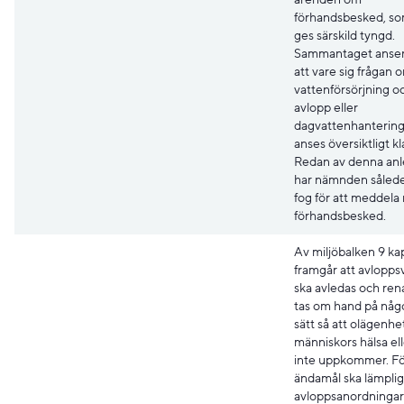
förhandsbesked, so
ges särskild tyngd.
Sammantaget ans
att vare sig frågan 
vattenförsörjning o
avlopp eller
dagvattenhantering
anses översiktligt kl
Redan av denna an
har nämnden sålede
fog för att meddela
förhandsbesked.
Av miljöbalken 9 ka
framgår att avlopps
ska avledas och rena
tas om hand på någ
sätt så att olägenhet
människors hälsa ell
inte uppkommer. Fö
ändamål ska lämpli
avloppsanordningar 