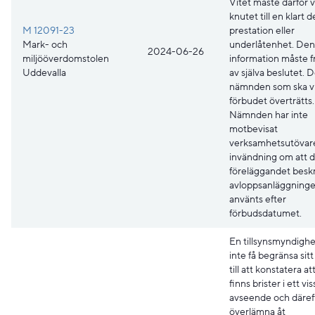
Vitet måste därför 
knutet till en klart 
M 12091-23
prestation eller
Mark- och
underlåtenhet. De
2024-06-26
miljööverdomstolen
information måste 
Uddevalla
av själva beslutet. D
nämnden som ska vi
förbudet överträtts.
Nämnden har inte
motbevisat
verksamhetsutövar
invändning om att d
föreläggandet besk
avloppsanläggninge
använts efter
förbudsdatumet.
En tillsynsmyndighe
inte få begränsa sit
till att konstatera at
finns brister i ett vis
avseende och däref
överlämna åt