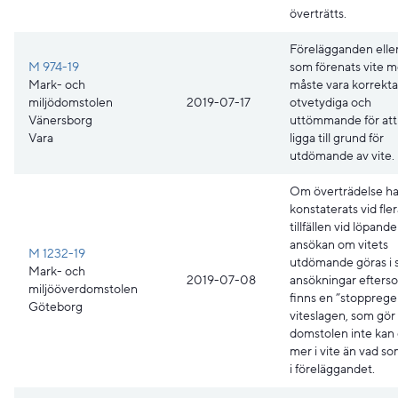
överträtts.
Förelägganden elle
M 974-19
som förenats vite 
Mark- och
måste vara korrekta
miljödomstolen
2019-07-17
otvetydiga och
Vänersborg
uttömmande för att
Vara
ligga till grund för
utdömande av vite.
Om överträdelse ha
konstaterats vid fle
tillfällen vid löpande
ansökan om vitets
M 1232-19
utdömande göras i 
Mark- och
2019-07-08
ansökningar efters
miljööverdomstolen
finns en ”stoppregel
Göteborg
viteslagen, som gör 
domstolen inte kan
mer i vite än vad s
i föreläggandet.