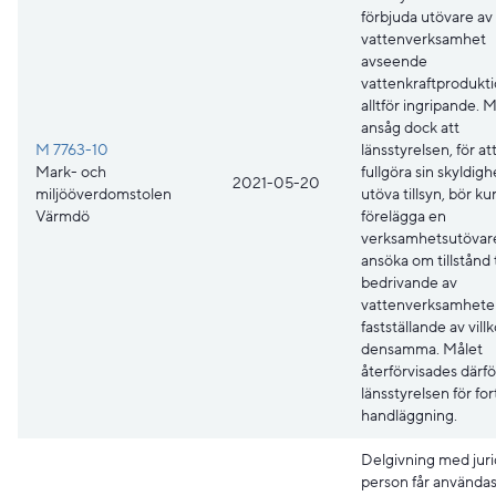
förbjuda utövare av
vattenverksamhet
avseende
vattenkraftprodukti
alltför ingripande.
ansåg dock att
M 7763-10
länsstyrelsen, för a
Mark- och
fullgöra sin skyldigh
2021-05-20
miljööverdomstolen
utöva tillsyn, bör k
Värmdö
förelägga en
verksamhetsutövare
ansöka om tillstånd t
bedrivande av
vattenverksamheten
fastställande av villk
densamma. Målet
återförvisades därför 
länsstyrelsen för for
handläggning.
Delgivning med juri
person får användas