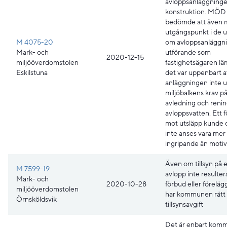
avloppsanläggning
konstruktion. MÖD
bedömde att även
utgångspunkt i de u
M 4075-20
om avloppsanläggn
Mark- och
utförande som
2020-12-15
miljööverdomstolen
fastighetsägaren lä
Eskilstuna
det var uppenbart a
anläggningen inte u
miljöbalkens krav p
avledning och renin
avloppsvatten. Ett 
mot utsläpp kunde 
inte anses vara mer
ingripande än motiv
Även om tillsyn på e
M 7599-19
avlopp inte resultera
Mark- och
2020-10-28
förbud eller förelä
miljööverdomstolen
har kommunen rätt a
Örnsköldsvik
tillsynsavgift
Det är enbart kom