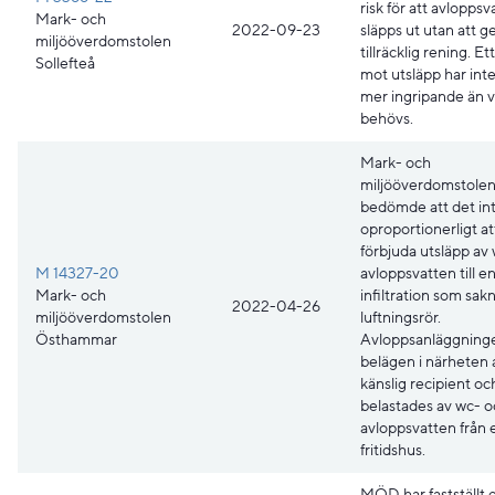
risk för att avloppsv
Mark- och
2022-09-23
släpps ut utan att
miljööverdomstolen
tillräcklig rening. Et
Sollefteå
mot utsläpp har int
mer ingripande än 
behövs.
Mark- och
miljööverdomstole
bedömde att det int
oproportionerligt at
förbjuda utsläpp av
M 14327-20
avloppsvatten till e
Mark- och
infiltration som sak
2022-04-26
miljööverdomstolen
luftningsrör.
Östhammar
Avloppsanläggning
belägen i närheten 
känslig recipient oc
belastades av wc- o
avloppsvatten från 
fritidshus.
MÖD har fastställt e