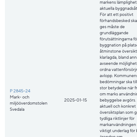
markens lämplighet
aktuella byggnadså
För att ett positivt
förhandsbesked sk
ges måste de
grundläggande
förutsättningarna fö
byggnation på plats
åtminstone översikt
klarlagda, bland ann
avseende möjlighet
ordna vattenförsörj
avlopp. Kommunen
bedömningar ska til
stor betydelse när 
P 2845–24
om marks användning
Mark- och
2025-01-15
bebyggelse avgörs.
miljööverdomstolen
aktuell och konkret
Svedala
översiktsplan som g
tydliga riktlinjer för
markanvändningen ä
viktigt underlag för 
ärenden om