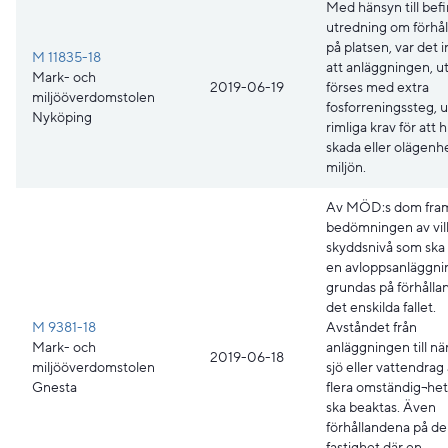
Med hänsyn till befi
utredning om förhå
på platsen, var det i
M 11835-18
att anläggningen, ut
Mark- och
2019-06-19
förses med extra
miljööverdomstolen
fosforreningssteg, 
Nyköping
rimliga krav för att 
skada eller olägenhe
miljön.
Av MÖD:s dom fram
bedömningen av vi
skyddsnivå som ska g
en avloppsanläggni
grundas på förhålla
det enskilda fallet.
M 9381-18
Avståndet från
Mark- och
anläggningen till n
2019-06-18
miljööverdomstolen
sjö eller vattendrag
Gnesta
flera omständig¬he
ska beaktas. Även
förhållandena på d
fastighet där en