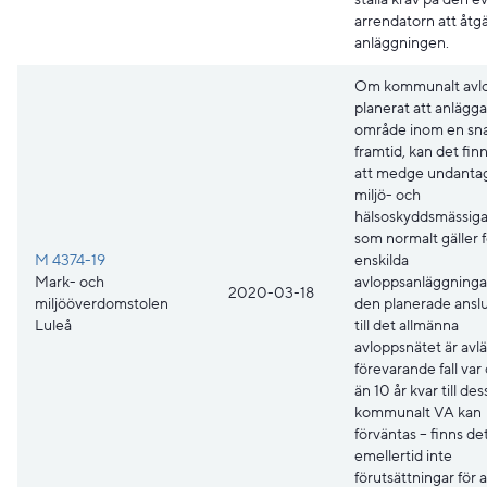
arrendatorn att åtg
anläggningen.
Om kommunalt avlo
planerat att anläggas
område inom en sn
framtid, kan det finn
att medge undantag
miljö- och
hälsoskyddsmässiga
som normalt gäller f
M 4374-19
enskilda
Mark- och
avloppsanläggninga
2020-03-18
miljööverdomstolen
den planerade ansl
Luleå
till det allmänna
avloppsnätet är avlä
förevarande fall var
än 10 år kvar till des
kommunalt VA kan
förväntas – finns de
emellertid inte
förutsättningar för 