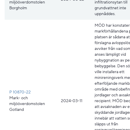
miljööverdomstolen
infiltrationsytan till
Borgholm
grundvattnet inte
uppnåddes.
MÖD har konstatera
markförhållandena 
platsen är sådana a
förslagna avloppslö
avviker från vad so
anses lämpligt vid
nybyggnation av p
bebyggelse. Den s
ville installera ett
minireningsverk me
efterföljande markb
område med obefint
P 10870-22
jordlager och avsak
Mark- och
2024-03-11
recipient. MÖD b
miljööverdomstolen
att avsaknaden av e
Gotland
skyddande jordlage
innebär att vatten 
släpps ut från
reningsanläggninge