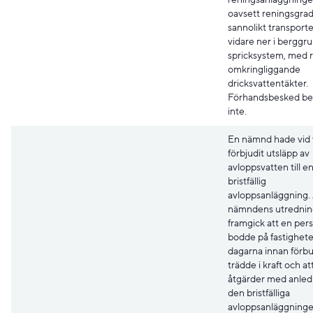
oavsett reningsgrad
sannolikt transport
vidare ner i berggr
spricksystem, med ri
omkringliggande
dricksvattentäkter.
Förhandsbesked bev
inte.
En nämnd hade vid 
förbjudit utsläpp av
avloppsvatten till e
bristfällig
avloppsanläggning.
nämndens utrednin
framgick att en per
bodde på fastighet
dagarna innan förb
trädde i kraft och at
åtgärder med anled
den bristfälliga
avloppsanläggninge