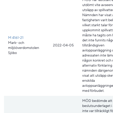
utdömt vite avseen
utsläpp av spillvatte
Nämnden har visat 
fastigheten varit b
vilket starkt talar fö
uppkommit spillvat
måste ha tagits om
M 4161-21
det inte funnits nå
Mark- och
2022-04-05
tillståndsgiven
miljööverdomstolen
avloppsanläggning 
Sjöbo
adressaten inte läm
någon konkret och r
alternativ förklarin
nämnden därigeno
visat att utsläpp sket
enskilda
avloppsanläggningen
med förbudet.
MÖD bedömde att
beslutsunderlaget i
inte var tillräckligt f