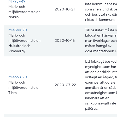
M 7937-19
inte kommunens nä
Mark- och
2020-10-21
som är en juridisk p
miljööverdomstolen
och beslutet ska där
Nybro
riktas till kommunen
M 4544-20
Till beslutet måste 
Mark- och
bifogat en hänvisning
miljööverdomstolen
2020-10-16
man överklagar och
Hultsfred och
måste framgå av
Vimmerby
dokumentationen i 
Ett felaktigt besked
myndighet som har le
att den enskilde int
M 4663-20
vidtagit en åtgärd, ti
Mark- och
exempel att göra e
2020-07-22
miljööverdomstolen
anmälan, är en såda
Tibro
omständighet som 
innebära att en
sanktionsavgift inte
påföras.