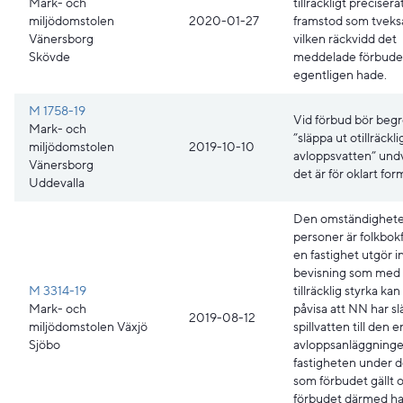
Mark- och
tillräckligt preciser
miljödomstolen
2020-01-27
framstod som tvek
Vänersborg
vilken räckvidd det
Skövde
meddelade förbude
egentligen hade.
M 1758-19
Vid förbud bör beg
Mark- och
”släppa ut otillräckli
miljödomstolen
2019-10-10
avloppsvatten” und
Vänersborg
det är för oklart for
Uddevalla
Den omständighete
personer är folkbok
en fastighet utgör in
bevisning som med
M 3314-19
tillräcklig styrka ka
Mark- och
påvisa att NN har sl
2019-08-12
miljödomstolen Växjö
spillvatten till den e
Sjöbo
avloppsanläggning
fastigheten under d
som förbudet gällt o
förbudet därmed ha