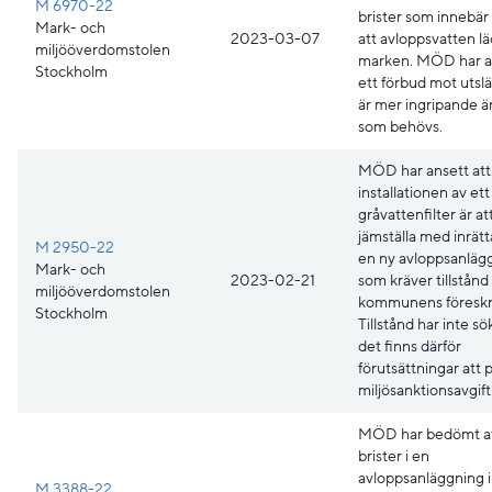
M 6970-22
brister som innebär 
Mark- och
2023-03-07
att avloppsvatten lä
miljööverdomstolen
marken. MÖD har an
Stockholm
ett förbud mot utsl
är mer ingripande ä
som behövs.
MÖD har ansett att
installationen av ett
gråvattenfilter är at
jämställa med inrät
M 2950-22
en ny avloppsanläg
Mark- och
2023-02-21
som kräver tillstånd
miljööverdomstolen
kommunens föreskri
Stockholm
Tillstånd har inte sö
det finns därför
förutsättningar att 
miljösanktionsavgift
MÖD har bedömt at
brister i en
avloppsanläggning 
M 3388-22