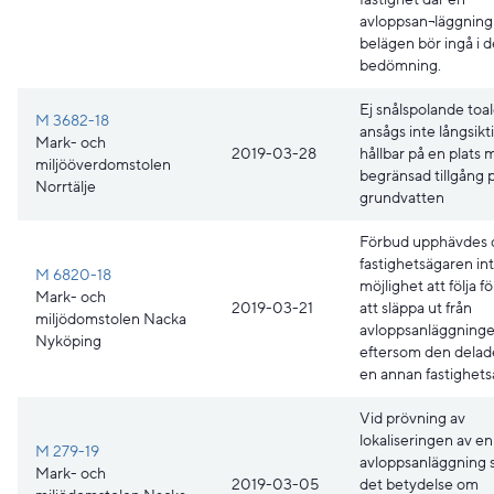
avloppsan¬läggning
belägen bör ingå i 
bedömning.
Ej snålspolande toal
M 3682-18
ansågs inte långsikt
Mark- och
2019-03-28
hållbar på en plats
miljööverdomstolen
begränsad tillgång 
Norrtälje
grundvatten
Förbud upphävdes 
fastighetsägaren in
M 6820-18
möjlighet att följa 
Mark- och
2019-03-21
att släppa ut från
miljödomstolen Nacka
avloppsanläggning
Nyköping
eftersom den dela
en annan fastighets
Vid prövning av
lokaliseringen av en
M 279-19
avloppsanläggning 
Mark- och
2019-03-05
det betydelse om