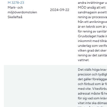
M 3278-23
andra inrättningar u
Mark- och
MÖD ansåg att ett
2024-09-22
miljööverdomstolen
sandmagasin avsett 
Skellefteå
rening av processv
från ett anrikningsv
är en teknik som är
för rening av sanitär
Gruvbolaget hade i
inkommit med tillrä
underlag som verifi
vilken grad det sker
rening av det sanitä
vattnet.
Det ställs höga krav
precision och tydlig
det gäller förelägg
och förbud som är 
med vite. Vitesförb
adressat måste få he
för sig vad som krävs
vitet inte ska dömas