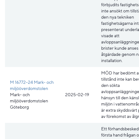
förbjudits fastighet
inte ansökt om tillst
den nya tekniken
fastighetsägarna in
presenterat underl
visade att
avloppsanläggning
brister kunde anses
åtgärdade genom 
installation.
MÖD har bedömt a
tillstånd inte kan bev
M 16772–24 Mark- och
den sökta
miljööverdomstolen
avloppsanläggninge
Mark- och
2025-02-19
hänsyn till den käns
miljööverdomstolen
miljön i vattenområ
Göteborg
är extra skyddsvärt
av förekomst av ålg
Ett förhandsbesked 
första hand frågan 