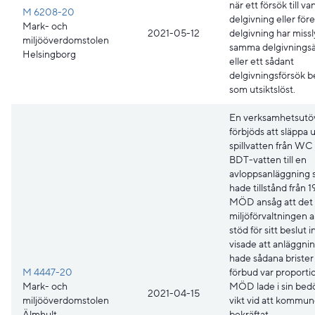
när ett försök till va
M 6208-20
delgivning eller för
Mark- och
2021-05-12
delgivning har missl
miljööverdomstolen
samma delgivnings
Helsingborg
eller ett sådant
delgivningsförsök 
som utsiktslöst.
En verksamhetsutö
förbjöds att släppa 
spillvatten från WC
BDT-vatten till en
avloppsanläggning
hade tillstånd från 1
MÖD ansåg att det
miljöförvaltningen an
stöd för sitt beslut i
visade att anläggni
hade sådana brister 
M 4447-20
förbud var proportio
Mark- och
MÖD lade i sin be
2021-04-15
miljööverdomstolen
vikt vid att kommun
Älmhult
bekräftat