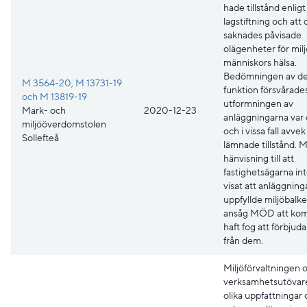
hade tillstånd enligt
lagstiftning och att 
saknades påvisade
olägenheter för milj
människors hälsa.
Bedömningen av de
M 3564-20, M 13731-19
funktion försvårades
och M 13819-19
utformningen av
Mark- och
2020-12-23
anläggningarna var
miljööverdomstolen
och i vissa fall avvek
Sollefteå
lämnade tillstånd. 
hänvisning till att
fastighetsägarna in
visat att anläggning
uppfyllde miljöbalk
ansåg MÖD att k
haft fog att förbjud
från dem.
Miljöförvaltningen 
verksamhetsutövar
olika uppfattningar