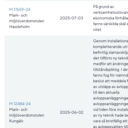
På grund av
M 17659–24
verksamhetsutövar
Mark- och
2025-07-03
ekonomiska förhåll
miljööverdomstolen
fanns särskilda skäl 
Hässleholm
vitet.
Genom installation
kompletterande utru
befintlig slamavskilj
det tillförts ny tekn
medför att ändringe
tillståndspliktig. I d
fanns fog för nämn
beslut att meddela 
av utsläpp av avlop
till den aktuella
avloppsanläggninge
M 12484-24
avloppsanläggning
Mark- och
vid tiden före instal
2025-06-02
miljööverdomstolen
av ny teknik hade 
Kungälv
vara så bristfällig at
av avloppsvatten til