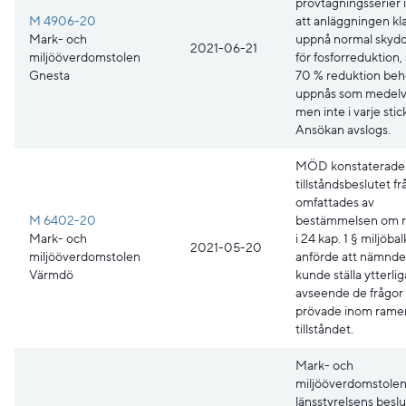
provtagningsserier i
M 4906-20
att anläggningen kla
Mark- och
uppnå normal skydd
2021-06-21
miljööverdomstolen
för fosforreduktion,
Gnesta
70 % reduktion beh
uppnås som medelv
men inte i varje stic
Ansökan avslogs.
MÖD konstaterade 
tillståndsbeslutet 
omfattades av
M 6402-20
bestämmelsen om rä
Mark- och
i 24 kap. 1 § miljöba
2021-05-20
miljööverdomstolen
anförde att nämnde
Värmdö
kunde ställa ytterli
avseende de frågor
prövade inom ramen
tillståndet.
Mark- och
miljööverdomstolen 
länsstyrelsens beslu