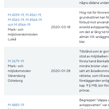
några sådana undan
Hög risk för föroren
M 4559-19, M 4561-19,
grundvattnet kan f
M 4563-19, M 4564-19
förbud mot användn
och M 4566-19
2020-03-18
enskild avloppsanl
Mark- och
om det är lång tid til
miljööverdomstolen
allmän VA-anläggni
Luleå
klar.
Tillstånd som är gi
stöd av miljöbalken s
M 3679-19
första hand återkalla
Mark- och
mindre brister utan
miljödomstolen
2020-01-28
sätt att åstadkomm
Vänersborg
rättelse, som till e
Göteborg
förelägganden enlig
kap. 9 § MB, bör för
prövas.
Begreppet ”släppa 
M 4883-19
avloppsvatten” var 