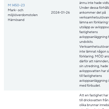
ännu inte hade vidta
M 1450–23
Under dessa förhål
Mark- och
2024-01-26
ankommer det på
miljööverdomstolen
verksamhetsutövare
Härnösand
lämna en förklaring t
utsläpp av avloppsva
fastighetens
avloppsanläggning 
undvikits.
Verksamhetsutövar
inte lämnat någon 
förklaring. MÖD an
därför att nämnden
sin utredning, hade 
avloppsvatten har s
till fastighetens
avloppsanläggning i 
med förbudet.
Att en fastighet har 
till dricksvatten från
olika brunnar innebä