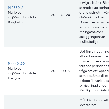
bevilja tillstånd. Bl
M 2330-21
saknades utredning
Mark- och
grundvattnets nivå
2022-01-24
miljööverdomstolen
strömningsriktning.
Borgholm
Domstolen ansåg äv
situationsplanen oc
ritningarna över
anläggningen var
ofullständiga.
Det finns inget hin
att i ett sammanha
ut vite för flera på 
P 4440-20
följande perioder nä
Mark- och
2021-10-08
fråga om ett löpand
miljööverdomstolen
som bestämts till ett
Härryda
belopp för varje tid
av viss längd under 
föreläggandet inte ha
MÖD bedömde att
leverantörs