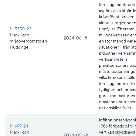
föreläggandets adre
avgöra vilka åtgärd
krävs för att kraven 
aktuella regleringen
M 5350-23
uppfyllas. Eftersom
Mark- och
miljöbalkens regler t
2024-06-18
miljööverdomstolen
en stor mängd vari
Huddinge
situationer – från st
industriell verksamhe
verksamheter i
privatpersoners bos
måste bedömninge
vilka krav som ställs
förelägganden när d
tydlighet och precis
göras mot bakgrund
omständigheter som
det enskilda fallet.
Infiltrationsanläggn
M 697-24
1986 förbjöds då till
Mark- och
vertikalt skyddsavst
2024-05-22