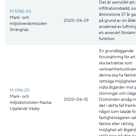
Det är sannolikt att
infiltrationsbädd, s
M 5785-20
åtminstone 37 år g
Mark- och
2020-06-29
på grund av sin ålde
miljööverdomstolen
avsaknad av luftnin
Strängnäs
en avsevärt försäm
funktion.
En grundläggande
förutsättning för at
ska betraktas som
verksamhetsutövare
denna ska ha faktis
rättsliga möjligheter
vidta åtgärder mot 
M 1194-20
störningar och oläg
Mark- och
2020-06-15
Domstolen ansåg in
miljödomstolen Nacka
det i detta fall fra
Upplands Väsby
något som talade för
fastighetsägaren s
faktisk eller rättslig
möjlighet att åtgärd
ställa krav på den e