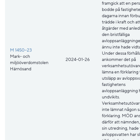
framgick att en per
bodde på fastighet
dagarna innan förb
trädde i kraft och at
åtgärder med anled
den bristfälliga
avloppsanläggninge
ännu inte hade vidta
M 1450–23
Under dessa förhål
Mark- och
2024-01-26
ankommer det på
miljööverdomstolen
verksamhetsutövare
Härnösand
lämna en förklaring t
utsläpp av avloppsva
fastighetens
avloppsanläggning 
undvikits.
Verksamhetsutövar
inte lämnat någon 
förklaring. MÖD an
därför att nämnden
sin utredning, hade 
avloppsvatten har s