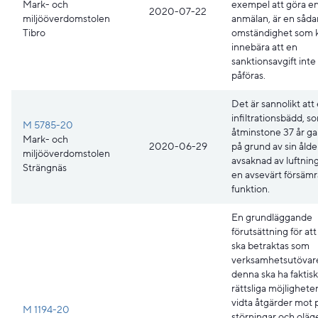
Mark- och
exempel att göra e
2020-07-22
miljööverdomstolen
anmälan, är en såda
Tibro
omständighet som 
innebära att en
sanktionsavgift inte
påföras.
Det är sannolikt att
infiltrationsbädd, s
M 5785-20
åtminstone 37 år g
Mark- och
2020-06-29
på grund av sin ålde
miljööverdomstolen
avsaknad av luftnin
Strängnäs
en avsevärt försäm
funktion.
En grundläggande
förutsättning för at
ska betraktas som
verksamhetsutövare
denna ska ha faktis
rättsliga möjligheter
vidta åtgärder mot 
M 1194-20
störningar och oläg