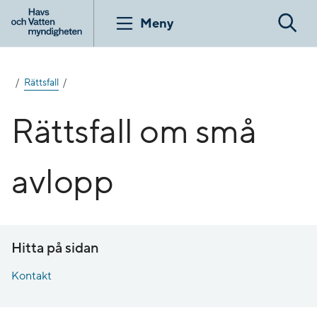
Gå
till
Meny
Sök
innehåll
Rättsfall
Rättsfall om små
avlopp
Hitta på sidan
Kontakt