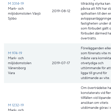
M 3314-19
tillräcklig styrka ka
Mark- och
påvisa att NN har sl
2019-08-12
miljödomstolen Växjö
spillvatten till den e
Sjöbo
avloppsanläggning
fastigheten under d
som förbudet gällt o
förbudet därmed ha
överträtts.
Förelägganden elle
M 974-19
som förenats vite 
Mark- och
måste vara korrekta
miljödomstolen
2019-07-17
otvetydiga och
Vänersborg
uttömmande för att
Vara
ligga till grund för
utdömande av vite.
Om överträdelse ha
konstaterats vid fle
tillfällen vid löpande
ansökan om vitets
M 1232-19
utdömande göras i 
Mark- och