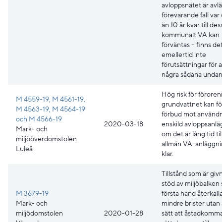
avloppsnätet är avlä
förevarande fall var
än 10 år kvar till des
kommunalt VA kan
förväntas – finns de
emellertid inte
förutsättningar för 
några sådana undan
Hög risk för föroren
M 4559-19, M 4561-19,
grundvattnet kan f
M 4563-19, M 4564-19
förbud mot användn
och M 4566-19
2020-03-18
enskild avloppsanl
Mark- och
om det är lång tid til
miljööverdomstolen
allmän VA-anläggni
Luleå
klar.
Tillstånd som är gi
stöd av miljöbalken s
M 3679-19
första hand återkalla
Mark- och
mindre brister utan
miljödomstolen
2020-01-28
sätt att åstadkomm