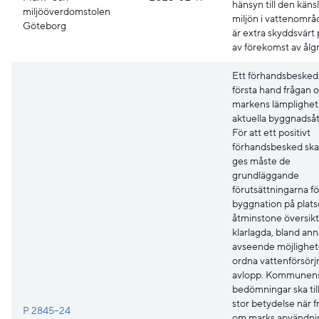
hänsyn till den käns
miljööverdomstolen
miljön i vattenområ
Göteborg
är extra skyddsvärt
av förekomst av ålg
Ett förhandsbesked 
första hand frågan 
markens lämplighet
aktuella byggnadså
För att ett positivt
förhandsbesked sk
ges måste de
grundläggande
förutsättningarna fö
byggnation på plats
åtminstone översikt
klarlagda, bland ann
avseende möjlighet
ordna vattenförsörj
avlopp. Kommunen
bedömningar ska til
stor betydelse när 
P 2845–24
om marks användning