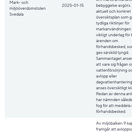
Mark- och
2025-01-15
bebyggelse avgörs.
miljööverdomstolen
aktuell och konkret
Svedala
översiktsplan som g
tydliga riktlinjer för
markanvändningen ä
viktigt underlag för 
ärenden om
förhandsbesked, so
ges särskild tyngd.
Sammantaget ans
att vare sig frågan 
vattenförsörjning o
avlopp eller
dagvattenhantering
anses översiktligt kl
Redan av denna an
har nämnden sålede
fog för att meddela
förhandsbesked.
Av miljöbalken 9 ka
framgår att avlopps