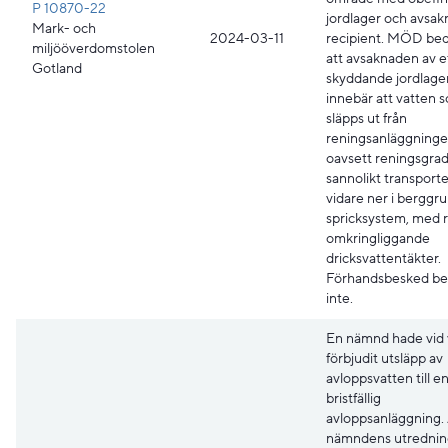
P 10870-22
jordlager och avsak
Mark- och
2024-03-11
recipient. MÖD b
miljööverdomstolen
att avsaknaden av e
Gotland
skyddande jordlage
innebär att vatten 
släpps ut från
reningsanläggninge
oavsett reningsgrad
sannolikt transport
vidare ner i berggr
spricksystem, med ri
omkringliggande
dricksvattentäkter.
Förhandsbesked bev
inte.
En nämnd hade vid 
förbjudit utsläpp av
avloppsvatten till e
bristfällig
avloppsanläggning.
nämndens utrednin