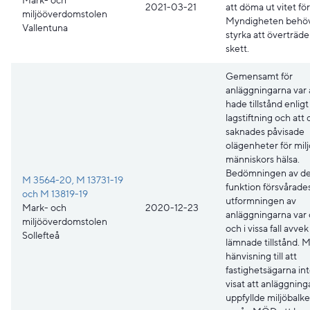
Mark- och
2021-03-21
att döma ut vitet för
miljööverdomstolen
Myndigheten behö
Vallentuna
styrka att överträde
skett.
Gemensamt för
anläggningarna var 
hade tillstånd enligt
lagstiftning och att 
saknades påvisade
olägenheter för milj
människors hälsa.
Bedömningen av de
M 3564-20, M 13731-19
funktion försvårades
och M 13819-19
utformningen av
Mark- och
2020-12-23
anläggningarna var
miljööverdomstolen
och i vissa fall avvek
Sollefteå
lämnade tillstånd. 
hänvisning till att
fastighetsägarna in
visat att anläggning
uppfyllde miljöbalk