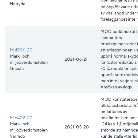
som bestämts till ett
Härryda
belopp för varje tid
av viss längd under 
föreläggandet inte ha
MÖD bedömde att
leverantörs
provtagningsserier i
M 4906-20
att anläggningen kla
Mark- och
uppnå normal skydd
2021-06-21
miljööverdomstolen
för fosforreduktion,
Gnesta
70 % reduktion beh
uppnås som medelv
men inte i varje stic
Ansökan avslogs.
MÖD konstaterade 
tillståndsbeslutet 
omfattades av
M 6402-20
bestämmelsen om rä
Mark- och
i 24 kap. 1 § miljöba
2021-05-20
miljööverdomstolen
anförde att nämnde
Värmdö
kunde ställa ytterli