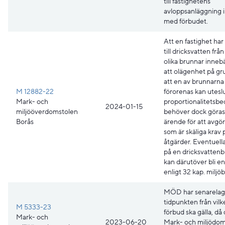
till fastighetens
avloppsanläggning i 
med förbudet.
Att en fastighet har 
till dricksvatten från
olika brunnar innebä
att olägenhet på gr
att en av brunnarna
M 12882-22
förorenas kan utesl
Mark- och
proportionalitetsb
2024-01-15
miljööverdomstolen
behöver dock göras 
Borås
ärende för att avgö
som är skäliga krav 
åtgärder. Eventuell
på en dricksvatten
kan därutöver bli en
enligt 32 kap. miljöb
MÖD har senarelag
tidpunkten från vilk
M 5333-23
förbud ska gälla, då
Mark- och
2023-06-20
Mark- och miljödom