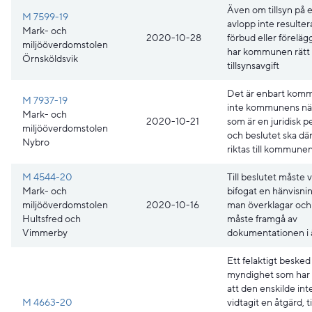
Även om tillsyn på e
M 7599-19
avlopp inte resultera
Mark- och
2020-10-28
förbud eller förelä
miljööverdomstolen
har kommunen rätt a
Örnsköldsvik
tillsynsavgift
Det är enbart kom
M 7937-19
inte kommunens nä
Mark- och
2020-10-21
som är en juridisk p
miljööverdomstolen
och beslutet ska där
Nybro
riktas till kommunen
M 4544-20
Till beslutet måste 
Mark- och
bifogat en hänvisning
miljööverdomstolen
2020-10-16
man överklagar och
Hultsfred och
måste framgå av
Vimmerby
dokumentationen i 
Ett felaktigt besked
myndighet som har le
att den enskilde int
M 4663-20
vidtagit en åtgärd, ti