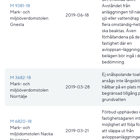
M 9381-18
Avståndet från
Mark- och
anläggningen till n
2019-06-18
miljööverdomstolen
sjö eller vattendrag
Gnesta
flera omständig¬he
ska beaktas. Även
förhållandena på d
fastighet där en
avloppsan¬läggning
belägen bör ingå i 
bedömning.
Ej snålspolande toal
M 3682-18
ansågs inte långsikt
Mark- och
2019-03-28
hållbar på en plats
miljööverdomstolen
begränsad tillgång 
Norrtälje
grundvatten
Förbud upphävdes 
fastighetsägaren in
M 6820-18
möjlighet att följa 
Mark- och
2019-03-21
att släppa ut från
miljödomstolen Nacka
avloppsanläggning