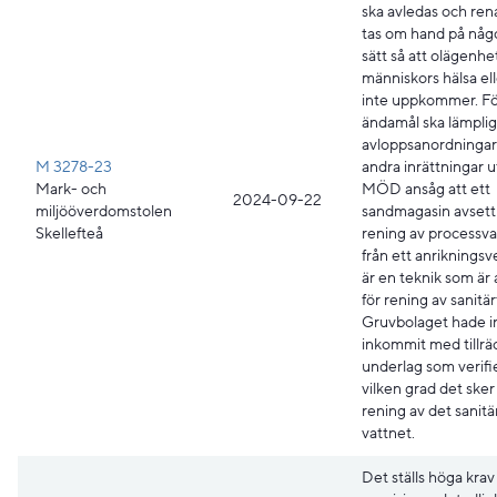
ska avledas och rena
tas om hand på någ
sätt så att olägenhet
människors hälsa ell
inte uppkommer. Fö
ändamål ska lämpli
avloppsanordningar 
M 3278-23
andra inrättningar u
Mark- och
MÖD ansåg att ett
2024-09-22
miljööverdomstolen
sandmagasin avsett 
Skellefteå
rening av processv
från ett anrikningsv
är en teknik som är
för rening av sanitär
Gruvbolaget hade i
inkommit med tillrä
underlag som verifi
vilken grad det sker
rening av det sanitä
vattnet.
Det ställs höga krav