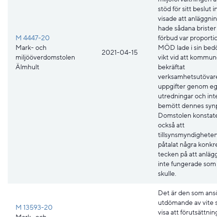
stöd för sitt beslut i
visade att anläggni
hade sådana brister 
M 4447-20
förbud var proportio
Mark- och
MÖD lade i sin be
2021-04-15
miljööverdomstolen
vikt vid att kommun
Älmhult
bekräftat
verksamhetsutövar
uppgifter genom e
utredningar och inte
bemött dennes syn
Domstolen konstat
också att
tillsynsmyndigheten
påtalat några konkr
tecken på att anlä
inte fungerade som
skulle.
Det är den som ans
utdömande av vite 
M 13593-20
visa att förutsättnin