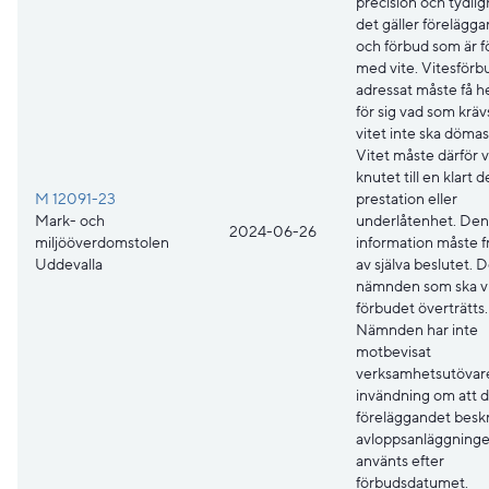
precision och tydlig
det gäller förelägg
och förbud som är 
med vite. Vitesförb
adressat måste få he
för sig vad som krävs
vitet inte ska dömas
Vitet måste därför 
knutet till en klart 
M 12091-23
prestation eller
Mark- och
underlåtenhet. De
2024-06-26
miljööverdomstolen
information måste 
Uddevalla
av själva beslutet. D
nämnden som ska vi
förbudet överträtts.
Nämnden har inte
motbevisat
verksamhetsutövar
invändning om att d
föreläggandet besk
avloppsanläggninge
använts efter
förbudsdatumet.