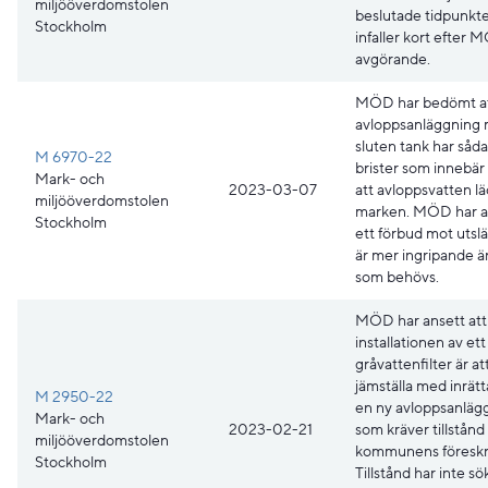
miljööverdomstolen
beslutade tidpunkt
Stockholm
infaller kort efter 
avgörande.
MÖD har bedömt at
avloppsanläggning
sluten tank har såd
M 6970-22
brister som innebär 
Mark- och
2023-03-07
att avloppsvatten lä
miljööverdomstolen
marken. MÖD har an
Stockholm
ett förbud mot utsl
är mer ingripande ä
som behövs.
MÖD har ansett att
installationen av ett
gråvattenfilter är at
jämställa med inrät
M 2950-22
en ny avloppsanläg
Mark- och
2023-02-21
som kräver tillstånd
miljööverdomstolen
kommunens föreskri
Stockholm
Tillstånd har inte sö