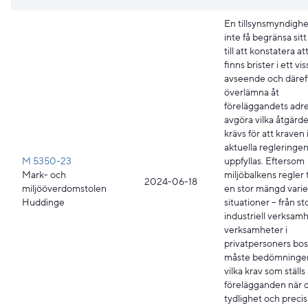
En tillsynsmyndighe
inte få begränsa sit
till att konstatera at
finns brister i ett vis
avseende och däref
överlämna åt
föreläggandets adre
avgöra vilka åtgärd
krävs för att kraven 
aktuella regleringen
M 5350-23
uppfyllas. Eftersom
Mark- och
miljöbalkens regler t
2024-06-18
miljööverdomstolen
en stor mängd vari
Huddinge
situationer – från st
industriell verksamhe
verksamheter i
privatpersoners bos
måste bedömninge
vilka krav som ställs
förelägganden när d
tydlighet och precis