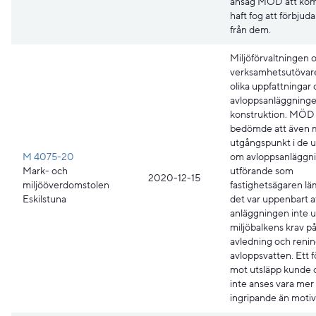
ansåg MÖD att k
haft fog att förbjud
från dem.
Miljöförvaltningen 
verksamhetsutövar
olika uppfattningar
avloppsanläggning
konstruktion. MÖD
bedömde att även
utgångspunkt i de u
M 4075-20
om avloppsanläggn
Mark- och
utförande som
2020-12-15
miljööverdomstolen
fastighetsägaren lä
Eskilstuna
det var uppenbart a
anläggningen inte u
miljöbalkens krav p
avledning och renin
avloppsvatten. Ett 
mot utsläpp kunde 
inte anses vara mer
ingripande än motiv