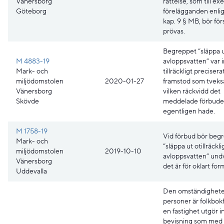
Vänersborg
rättelse, som till e
Göteborg
förelägganden enlig
kap. 9 § MB, bör för
prövas.
Begreppet ”släppa 
M 4883-19
avloppsvatten” var 
Mark- och
tillräckligt preciser
miljödomstolen
2020-01-27
framstod som tvek
Vänersborg
vilken räckvidd det
Skövde
meddelade förbude
egentligen hade.
M 1758-19
Vid förbud bör beg
Mark- och
”släppa ut otillräckli
miljödomstolen
2019-10-10
avloppsvatten” und
Vänersborg
det är för oklart for
Uddevalla
Den omständighete
personer är folkbok
en fastighet utgör in
bevisning som med