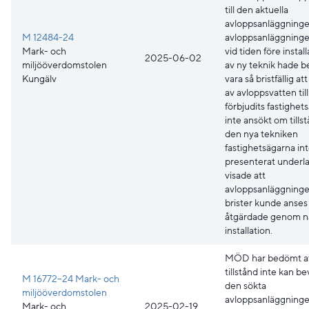
till den aktuella
avloppsanläggninge
M 12484-24
avloppsanläggning
Mark- och
vid tiden före instal
2025-06-02
miljööverdomstolen
av ny teknik hade 
Kungälv
vara så bristfällig at
av avloppsvatten til
förbjudits fastighet
inte ansökt om tillst
den nya tekniken
fastighetsägarna in
presenterat underl
visade att
avloppsanläggning
brister kunde anses
åtgärdade genom 
installation.
MÖD har bedömt a
tillstånd inte kan bev
M 16772–24 Mark- och
den sökta
miljööverdomstolen
avloppsanläggninge
Mark- och
2025-02-19