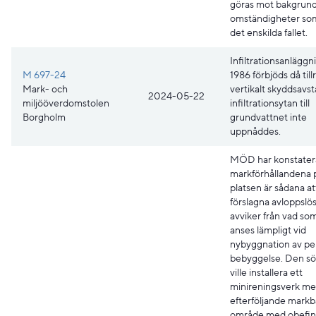
göras mot bakgrund
omständigheter som
det enskilda fallet.
Infiltrationsanläggn
M 697-24
1986 förbjöds då till
Mark- och
vertikalt skyddsavst
2024-05-22
miljööverdomstolen
infiltrationsytan till
Borgholm
grundvattnet inte
uppnåddes.
MÖD har konstatera
markförhållandena 
platsen är sådana a
förslagna avloppslö
avviker från vad so
anses lämpligt vid
nybyggnation av p
bebyggelse. Den s
ville installera ett
minireningsverk me
efterföljande markb
område med obefint