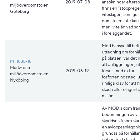
2019-07-08
ansökningar efters
miljööverdomstolen
finns en ”stoppregel
Göteborg
viteslagen, som gör 
domstolen inte kan
mer i vite än vad s
i föreläggandet.
Med hänsyn till befi
utredning om förhå
på platsen, var det i
M 11835-18
att anläggningen, ut
Mark- och
2019-06-19
förses med extra
miljööverdomstolen
fosforreningssteg, 
Nyköping
rimliga krav för att 
skada eller olägenhe
miljön.
Av MÖD:s dom fram
bedömningen av vi
skyddsnivå som ska g
en avloppsanläggni
grundas på förhålla
det enskilda fallet.