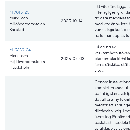
Ett vitesföreläggan
M 7015–25
inte lagligen grund
Mark- och
tidigare meddelat f
2025-10-14
miljööverdomstolen
med vite ännu inte 
Karlstad
vunnit laga kraft och
heller har upphävts.
På grund av
M 17659–24
verksamhetsutövar
Mark- och
2025-07-03
ekonomiska förhåll
miljööverdomstolen
fanns särskilda skäl 
Hässleholm
vitet.
Genom installation
kompletterande utru
befintlig slamavskilj
det tillförts ny tekn
medför att ändringe
tillståndspliktig. I d
fanns fog för nämn
beslut att meddela 
av utsläpp av avlop