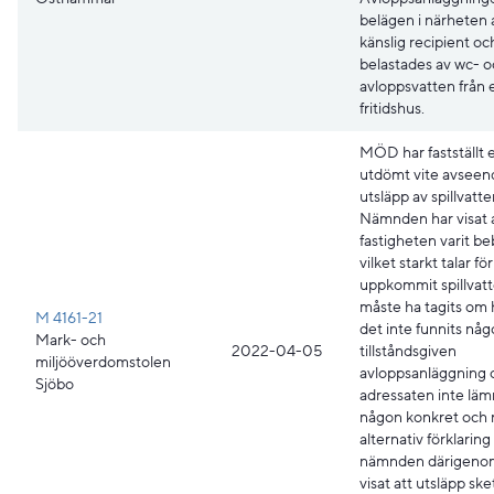
belägen i närheten 
känslig recipient oc
belastades av wc- o
avloppsvatten från 
fritidshus.
MÖD har fastställt e
utdömt vite avseen
utsläpp av spillvatte
Nämnden har visat 
fastigheten varit b
vilket starkt talar fö
uppkommit spillvat
måste ha tagits om
M 4161-21
det inte funnits nå
Mark- och
2022-04-05
tillståndsgiven
miljööverdomstolen
avloppsanläggning 
Sjöbo
adressaten inte läm
någon konkret och r
alternativ förklarin
nämnden därigeno
visat att utsläpp sket