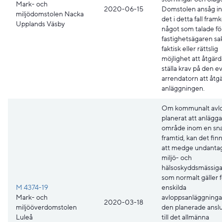
Mark- och
2020-06-15
Domstolen ansåg in
miljödomstolen Nacka
det i detta fall fra
Upplands Väsby
något som talade för
fastighetsägaren s
faktisk eller rättslig
möjlighet att åtgärd
ställa krav på den e
arrendatorn att åtg
anläggningen.
Om kommunalt avlo
planerat att anläggas
område inom en sn
framtid, kan det finn
att medge undantag
miljö- och
hälsoskyddsmässiga
som normalt gäller f
M 4374-19
enskilda
Mark- och
avloppsanläggninga
2020-03-18
miljööverdomstolen
den planerade ansl
Luleå
till det allmänna