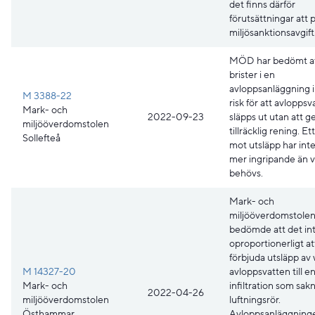
det finns därför
förutsättningar att 
miljösanktionsavgift
MÖD har bedömt at
brister i en
avloppsanläggning 
M 3388-22
risk för att avloppsv
Mark- och
2022-09-23
släpps ut utan att
miljööverdomstolen
tillräcklig rening. Et
Sollefteå
mot utsläpp har int
mer ingripande än 
behövs.
Mark- och
miljööverdomstole
bedömde att det int
oproportionerligt at
förbjuda utsläpp av
M 14327-20
avloppsvatten till e
Mark- och
infiltration som sak
2022-04-26
miljööverdomstolen
luftningsrör.
Östhammar
Avloppsanläggning