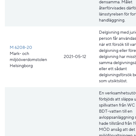
densamma. Målet
återförvisades därför 
länsstyrelsen för for
handläggning.
Delgivning med juri
person får användas
när ett försök till va
M 6208-20
delgivning eller för
Mark- och
2021-05-12
delgivning har missl
miljööverdomstolen
samma delgivnings
Helsingborg
eller ett sådant
delgivningsförsök 
som utsiktslöst.
En verksamhetsutö
förbjöds att släppa 
spillvatten från WC
BDT-vatten till en
avloppsanläggning
hade tillstånd från 1
MÖD ansåg att det
miljöförvaltningen an