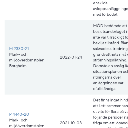
enskilda
avloppsanläggningen
med förbudet.
MÖD bedömde att
beslutsunderlaget i
inte var tillräckligt f
bevilja tillstånd. Bl
M 2330-21
saknades utredning
Mark- och
grundvattnets nivå
2022-01-24
miljööverdomstolen
strömningsriktning.
Borgholm
Domstolen ansåg äv
situationsplanen oc
ritningarna över
anläggningen var
ofullständiga.
Det finns inget hin
att i ett sammanha
ut vite för flera på 
P 4440-20
följande perioder nä
Mark- och
2021-10-08
fråga om ett löpand
miljööverdomstolen