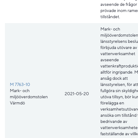
avseende de frågor
prövade inom ramen
tillståndet.
Mark- och
miljööverdomstolen 
länsstyrelsens beslu
förbjuda utövare av
vattenverksamhet
avseende
vattenkraftprodukti
alltför ingripande.
ansåg dock att
M 7763-10
länsstyrelsen, för a
Mark- och
fullgöra sin skyldigh
2021-05-20
miljööverdomstolen
utöva tillsyn, bör k
Värmdö
förelägga en
verksamhetsutövare
ansöka om tillstånd t
bedrivande av
vattenverksamheten
fastställande av villk