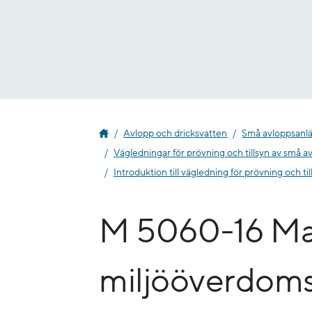
Gå
till
innehåll
Avlopp och dricksvatten
Små avloppsanl
Vägledningar för prövning och tillsyn av små a
Introduktion till vägledning för prövning och til
M 5060-16 Ma
miljööverdoms