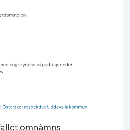
verdomstolen
t med hög skyddsnivå godtogs under
es
erk i Österåker respektive Uddevalla kommun
.
sfallet omnämns