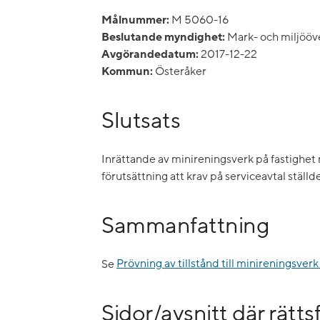
Målnummer:
M 5060-16
Beslutande myndighet:
Mark- och miljöö
Avgörandedatum:
2017-12-22
Kommun:
Österåker
Slutsats
Inrättande av minireningsverk på fastighe
förutsättning att krav på serviceavtal ställd
Sammanfattning
Se
Prövning av tillstånd till minireningsv
Sidor/avsnitt där rätt