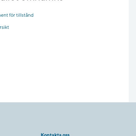
nt för tillstånd
rsikt
Kontakta oss