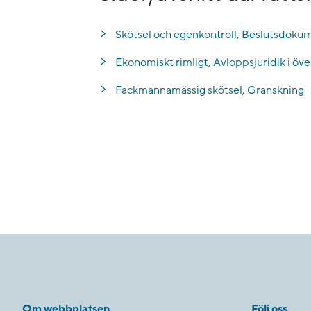
Skötsel och egenkontroll, Beslutsdokume
Ekonomiskt rimligt, Avloppsjuridik i öve
Fackmannamässig skötsel, Granskning
Om webbplatsen
Följ oss