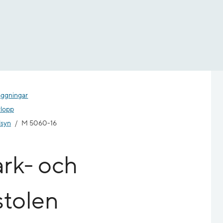
äggningar
vlopp
lsyn
M 5060-16
rk- och
tolen