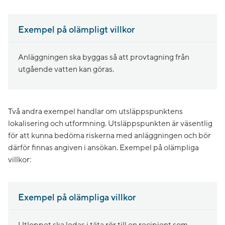
Exempel på olämpligt villkor
Anläggningen ska byggas så att provtagning från
utgående vatten kan göras.
Två andra exempel handlar om utsläppspunktens
lokalisering och utformning. Utsläppspunkten är väsentlig
för att kunna bedöma riskerna med anläggningen och bör
därför finnas angiven i ansökan. Exempel på olämpliga
villkor:
Exempel på olämpliga villkor
Utloppet ska ledas i täta rör till en recipient som