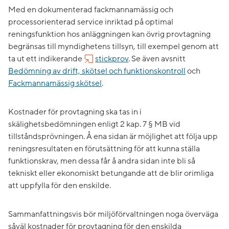
Med en dokumenterad fackmannamässig och
processorienterad service inriktad på optimal
reningsfunktion hos anläggningen kan övrig provtagning
begränsas till myndighetens tillsyn, till exempel genom att
ta ut ett indikerande
stickprov
. Se även avsnitt
Bedömning av drift, skötsel och funktionskontroll
och
Fackmannamässig skötsel
.
Kostnader för provtagning ska tas in i
skälighetsbedömningen enligt 2 kap. 7 § MB vid
tillståndsprövningen. Å ena sidan är möjlighet att följa upp
reningsresultaten en förutsättning för att kunna ställa
funktionskrav, men dessa får å andra sidan inte bli så
tekniskt eller ekonomiskt betungande att de blir orimliga
att uppfylla för den enskilde.
Sammanfattningsvis bör miljöförvaltningen noga överväga
såväl kostnader för provtagning för den enskilda