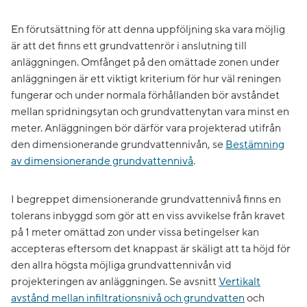
En förutsättning för att denna uppföljning ska vara möjlig
är att det finns ett grundvattenrör i anslutning till
anläggningen. Omfånget på den omättade zonen under
anläggningen är ett viktigt kriterium för hur väl reningen
fungerar och under normala förhållanden bör avståndet
mellan spridningsytan och grundvattenytan vara minst en
meter. Anläggningen bör därför vara projekterad utifrån
den dimensionerande grundvattennivån, se
Bestämning
av dimensionerande grundvattennivå
.
I begreppet dimensionerande grundvattennivå finns en
tolerans inbyggd som gör att en viss avvikelse från kravet
på 1 meter omättad zon under vissa betingelser kan
accepteras eftersom det knappast är skäligt att ta höjd för
den allra högsta möjliga grundvattennivån vid
projekteringen av anläggningen. Se avsnitt
Vertikalt
avstånd mellan infiltrationsnivå och grundvatten
och