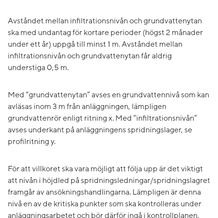
Avståndet mellan infiltrationsnivån och grundvattenytan
ska med undantag för kortare perioder (högst 2 månader
under ett år) uppgå till minst 1 m. Avståndet mellan
infiltrationsnivån och grundvattenytan får aldrig
understiga 0,5 m.
Med ”grundvattenytan” avses en grundvattennivå som kan
avläsas inom 3 m från anläggningen, lämpligen
grundvattenrör enligt ritning x. Med ”infiltrationsnivån”
avses underkant på anläggningens spridningslager, se
profilritning y.
För att villkoret ska vara möjligt att följa upp är det viktigt
att nivån i höjdled på spridningsledningar/spridningslagret
framgår av ansökningshandlingarna. Lämpligen är denna
nivå en av de kritiska punkter som ska kontrolleras under
anläggningsarbetet och bör därför ingå i kontrollplanen.