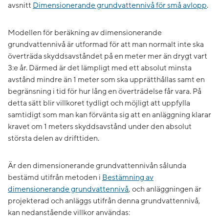
avsnitt
Dimensionerande grundvattennivå för små avlopp
.
Modellen för beräkning av dimensionerande
grundvattennivå är utformad för att man normalt inte ska
överträda skyddsavståndet på en meter mer än drygt vart
3:e år. Därmed är det lämpligt med ett absolut minsta
avstånd mindre än 1 meter som ska upprätthållas samt en
begränsning i tid för hur lång en överträdelse får vara. På
detta sätt blir villkoret tydligt och möjligt att uppfylla
samtidigt som man kan förvänta sig att en anläggning klarar
kravet om 1 meters skyddsavstånd under den absolut
största delen av drifttiden.
Är den dimensionerande grundvattennivån sålunda
bestämd utifrån metoden i
Bestämning av
dimensionerande grundvattennivå
, och anläggningen är
projekterad och anläggs utifrån denna grundvattennivå,
kan nedanstående villkor användas: