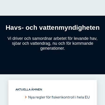
Gå
till
innehåll
Havs- och vatten­myndigheten
Vi driver och samordnar arbetet för levande hav,
sjöar och vattendrag, nu och för kommande
generationer.
AKTUELLA ÄMNEN
Nya regler för fiskerikontroll i hela EU