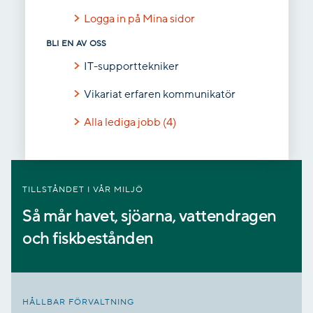
Logga in på Mina sidor
BLI EN AV OSS
IT-supporttekniker
Vikariat erfaren kommunikatör
Alla lediga jobb (4)
TILLSTÅNDET I VÅR MILJÖ
Så mår havet, sjöarna, vattendragen
och fiskbestånden
HÅLLBAR FÖRVALTNING