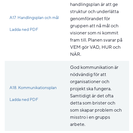
handlingsplan är att ge
struktur och underlätta
A17. Handlingsplan och mål
genomförandet för
gruppen att nå mål och
Pdf, 210.6 kB, öppnas i nytt fönster.
Ladda ned PDF
visioner som ni kommit
fram till. Planen svarar på
VEM gör VAD, HUR och
NÄR.
God kommunikation är
nödvändig för att
organisationer och
A18. Kommunikationsplan
projekt ska fungera.
Samtidigt är det ofta
Pdf, 648 kB, öppnas i nytt fönster.
Ladda ned PDF
detta som brister och
som skapar problem och
misstro i en grupps
arbete.