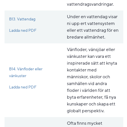
vattendragsvandringar.
Under en vattendag visar
B13. Vattendag
ni upp ert vattensystem
Pdf, 258.4 kB, öppnas i nytt fönster.
eller ett vattendrag för en
Ladda ned PDF
bredare allmänhet.
Vänfloder, vänsjöar eller
vänkuster kan vara ett
inspirerade sätt att knyta
B14. Vänfloder eller
kontakter med
vänkuster
människor, skolor och
samhällen vid andra
Pdf, 189.2 kB, öppnas i nytt fönster.
Ladda ned PDF
floder i världen för att
byta erfarenheter, få nya
kunskaper och skapa ett
globalt perspektiv.
Ofta finns mycket