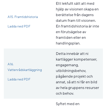
Ett lekfullt sätt att med
hjälp av visionen skapa en
berättelse från dagens
A15. Framtidshistoria
datum fram till visionen.
Pdf, 193.1 kB, öppnas i nytt fönster.
En framtidshistoria är inte
Ladda ned PDF
en förutsägelse av
framtiden eller en
handlingsplan.
Detta innebär att ni
kartlägger kompetenser,
A16.
engagemang,
Vattenrådskartläggning
utbildningsbehov,
pågående projekt och
Pdf, 207.6 kB, öppnas i nytt fönster.
Ladda ned PDF
annat, så att ni får en bild
av hela gruppens resurser
och behov.
Syftet med en