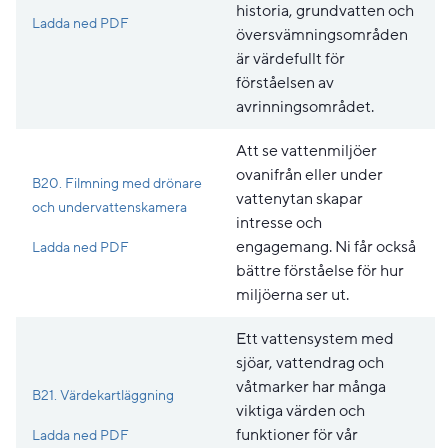
historia, grundvatten och
Pdf, 482.8 kB, öppnas i nytt fönster.
Ladda ned PDF
översvämningsområden
är värdefullt för
förståelsen av
avrinningsområdet.
Att se vattenmiljöer
ovanifrån eller under
B20. Filmning med drönare
vattenytan skapar
och undervattenskamera
intresse och
Pdf, 197.5 kB, öppnas i nytt fönster.
engagemang. Ni får också
Ladda ned PDF
bättre förståelse för hur
miljöerna ser ut.
Ett vattensystem med
sjöar, vattendrag och
våtmarker har många
B21. Värdekartläggning
viktiga värden och
Pdf, 349.4 kB, öppnas i nytt fönster.
funktioner för vår
Ladda ned PDF