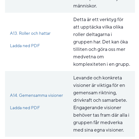
människor.
Detta är ett verktyg för
att upptäcka vilka olika
A13. Roller och hattar
roller deltagarna i
gruppen har. Det kan öka
Pdf, 166.3 kB, öppnas i nytt fönster.
Ladda ned PDF
tilliten och göra oss mer
medvetna om
komplexiteten i en grupp.
Levande och konkreta
visioner är viktiga för en
gemensam riktning,
A14. Gemensamma visioner
drivkraft och samarbete.
Pdf, 206 kB, öppnas i nytt fönster.
Engagerande visioner
Ladda ned PDF
behöver tas fram där alla i
gruppen får medverka
med sina egna visioner.