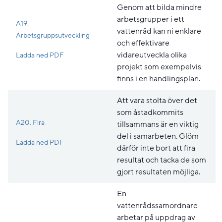
Genom att bilda mindre
arbetsgrupper i ett
A19.
vattenråd kan ni enklare
Arbetsgruppsutveckling
och effektivare
Pdf, 181 kB, öppnas i nytt fönster.
vidareutveckla olika
Ladda ned PDF
projekt som exempelvis
finns i en handlingsplan.
Att vara stolta över det
som åstadkommits
A20. Fira
tillsammans är en viktig
del i samarbeten. Glöm
Pdf, 214.4 kB, öppnas i nytt fönster.
Ladda ned PDF
därför inte bort att fira
resultat och tacka de som
gjort resultaten möjliga.
En
vattenrådssamordnare
arbetar på uppdrag av