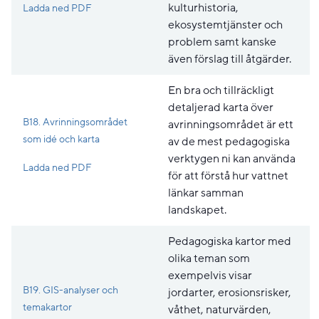
Pdf, 231.8 kB, öppnas i nytt fönster.
kulturhistoria,
Ladda ned PDF
ekosystemtjänster och
problem samt kanske
även förslag till åtgärder.
En bra och tillräckligt
detaljerad karta över
B18. Avrinningsområdet
avrinningsområdet är ett
som idé och karta
av de mest pedagogiska
verktygen ni kan använda
Pdf, 267.5 kB, öppnas i nytt fönster.
Ladda ned PDF
för att förstå hur vattnet
länkar samman
landskapet.
Pedagogiska kartor med
olika teman som
exempelvis visar
B19. GIS-analyser och
jordarter, erosionsrisker,
temakartor
våthet, naturvärden,