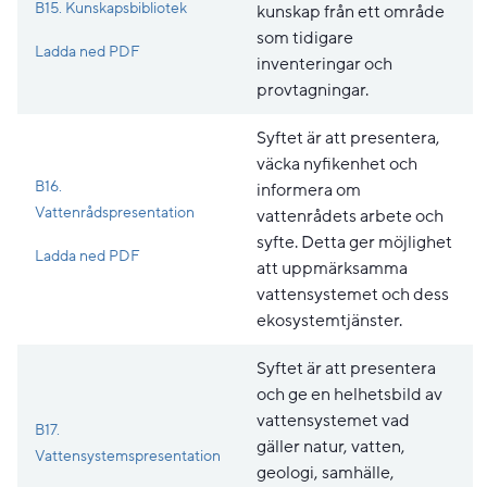
B15. Kunskapsbibliotek
kunskap från ett område
som tidigare
Pdf, 152.7 kB, öppnas i nytt fönster.
Ladda ned PDF
inventeringar och
provtagningar.
Syftet är att presentera,
väcka nyfikenhet och
B16.
informera om
Vattenrådspresentation
vattenrådets arbete och
syfte. Detta ger möjlighet
Pdf, 134.8 kB, öppnas i nytt fönster.
Ladda ned PDF
att uppmärksamma
vattensystemet och dess
ekosystemtjänster.
Syftet är att presentera
och ge en helhetsbild av
vattensystemet vad
B17.
gäller natur, vatten,
Vattensystemspresentation
geologi, samhälle,