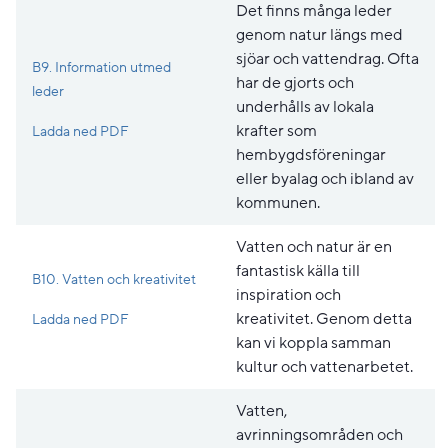
Det finns många leder
genom natur längs med
sjöar och vattendrag. Ofta
B9. Information utmed
har de gjorts och
leder
underhålls av lokala
Pdf, 151.2 kB, öppnas i nytt fönster.
krafter som
Ladda ned PDF
hembygdsföreningar
eller byalag och ibland av
kommunen.
Vatten och natur är en
fantastisk källa till
B10. Vatten och kreativitet
inspiration och
Pdf, 377 kB, öppnas i nytt fönster.
kreativitet. Genom detta
Ladda ned PDF
kan vi koppla samman
kultur och vattenarbetet.
Vatten,
avrinningsområden och