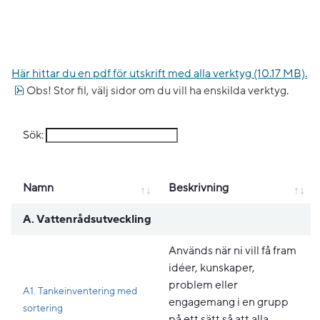
Här hittar du en pdf för utskrift med alla verktyg (10.17 MB).
pdf, 10.2 MB.
Obs! Stor fil, välj sidor om du vill ha enskilda verktyg.
Sök:
Namn
Beskrivning
A. Vattenrådsutveckling
Används när ni vill få fram
idéer, kunskaper,
problem eller
A1. Tankeinventering med
engagemang i en grupp
sortering
på ett sätt så att alla