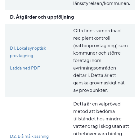
länsstyrelsen/kommunen.
D. Åtgärder och uppföljning
Ofta finns samordnad
recipientkontroll
(vattenprovtagning) som
D1. Lokal synoptisk
kommuner och större
provtagning
företag inom
Pdf, 265.7 kB, öppnas i nytt fönster.
avrinningsområden
Ladda ned PDF
deltar i. Detta är ett
ganska grovmaskigt nät
av provpunkter.
Detta är en välprövad
metod att bedöma
tillståndet hos mindre
vattendrag i skog utan att
ni behöver vara biolog.
D2. Blå målklassning