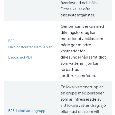
överlevnad och hälsa.
Dessa kallas ofta
ekosystemtjänster.
Genom samverkan med
dikningsföretag kan
metoder utvecklas som
B22.
både ger mindre
Dikningsföretagssamverkan
kostnader för
Pdf, 153.2 kB, öppnas i nytt fönster.
dikesunderhåll samtidigt
Ladda ned PDF
som vattenmiljön kan
förbättras i
jordbruksområden.
En lokal vattengrupp är
en grupp med personer
som är intresserade av
sitt lokala vattendrag, sjö
B23. Lokal vattengrupp
eller kust och som vill