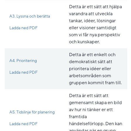
Detta är ett sätt att hjälpa
varandra att utveckla
A3. Lyssna och berätta
tankar, idéer, lösningar
Pdf, 179.2 kB, öppnas i nytt fönster.
eller visioner samtidigt
Ladda ned PDF
som vi får nya perspektiv
och kunskaper.
Detta är ett enkelt och
A4. Prioritering
demokratiskt sätt att
prioritera idéer eller
Pdf, 190.7 kB, öppnas i nytt fönster.
Ladda ned PDF
arbetsområden som
gruppen kommit fram till.
Detta är ett sätt att
gemensamt skapa en bild
av hur ni tänker er ett
A5. Tidslinje för planering
framtida
Pdf, 178.4 kB, öppnas i nytt fönster.
händelseförlopp. Den kan
Ladda ned PDF
användas när en grupp