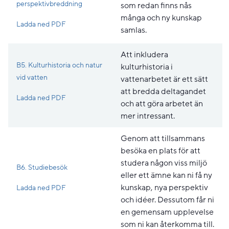
perspektivbreddning
som redan finns nås
många och ny kunskap
Pdf, 179.2 kB, öppnas i nytt fönster.
Ladda ned PDF
samlas.
Att inkludera
B5. Kulturhistoria och natur
kulturhistoria i
vid vatten
vattenarbetet är ett sätt
att bredda deltagandet
Pdf, 179.6 kB, öppnas i nytt fönster.
Ladda ned PDF
och att göra arbetet än
mer intressant.
Genom att tillsammans
besöka en plats för att
studera någon viss miljö
B6. Studiebesök
eller ett ämne kan ni få ny
Pdf, 381.6 kB, öppnas i nytt fönster.
kunskap, nya perspektiv
Ladda ned PDF
och idéer. Dessutom får ni
en gemensam upplevelse
som ni kan återkomma till.