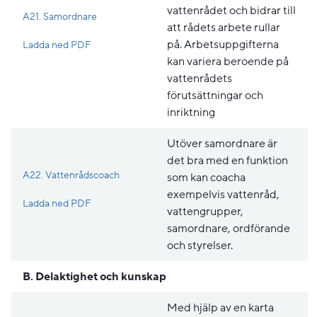
vattenrådet och bidrar till
A21. Samordnare
att rådets arbete rullar
Pdf, 179.9 kB, öppnas i nytt fönster.
på. Arbetsuppgifterna
Ladda ned PDF
kan variera beroende på
vattenrådets
förutsättningar och
inriktning
Utöver samordnare är
det bra med en funktion
A22. Vattenrådscoach
som kan coacha
exempelvis vattenråd,
Pdf, 172 kB, öppnas i nytt fönster.
Ladda ned PDF
vattengrupper,
samordnare, ordförande
och styrelser.
B. Delaktighet och kunskap
Med hjälp av en karta