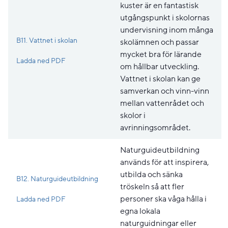
kuster är en fantastisk
utgångspunkt i skolornas
undervisning inom många
B11. Vattnet i skolan
skolämnen och passar
mycket bra för lärande
Pdf, 427.6 kB, öppnas i nytt fönster.
Ladda ned PDF
om hållbar utveckling.
Vattnet i skolan kan ge
samverkan och vinn-vinn
mellan vattenrådet och
skolor i
avrinningsområdet.
Naturguideutbildning
används för att inspirera,
utbilda och sänka
B12. Naturguideutbildning
tröskeln så att fler
Pdf, 533.7 kB, öppnas i nytt fönster.
personer ska våga hålla i
Ladda ned PDF
egna lokala
naturguidningar eller