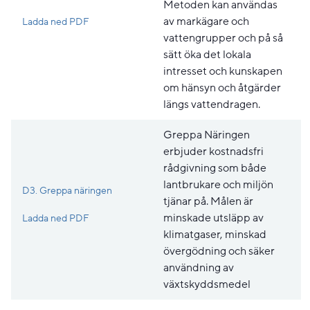
Metoden kan användas
Pdf, 331.7 kB, öppnas i nytt fönster.
av markägare och
Ladda ned PDF
vattengrupper och på så
sätt öka det lokala
intresset och kunskapen
om hänsyn och åtgärder
längs vattendragen.
Greppa Näringen
erbjuder kostnadsfri
rådgivning som både
lantbrukare och miljön
D3. Greppa näringen
tjänar på. Målen är
Pdf, 192.7 kB, öppnas i nytt fönster.
minskade utsläpp av
Ladda ned PDF
klimatgaser, minskad
övergödning och säker
användning av
växtskyddsmedel