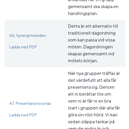
gemensamt ska skapa en
handlingsplan.
Detta är ett alternativ till
traditionell dagordning
A6. Synergimetoden
som kan passa vid vissa
Pdf, 132.7 kB, öppnas i nytt fönster.
möten. Dagordningen
Ladda ned PDF
skapas gemensamt vid
mötets början.
När nya grupper träffas är
det värdefullt att alla får
presentera sig. Genom
att ni berättar lite om
vem ni är får ni en bra
A7. Presentationsrunda
start i gruppen där alla får
Pdf, 187.4 kB, öppnas i nytt fönster.
göra sin röst hörd. Vi kan
Ladda ned PDF
sedan släppa tankar på
vem de andra är och