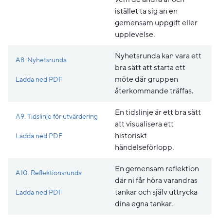
istället ta sig an en
gemensam uppgift eller
upplevelse.
Nyhetsrunda kan vara ett
A8. Nyhetsrunda
bra sätt att starta ett
Pdf, 163.4 kB, öppnas i nytt fönster.
möte där gruppen
Ladda ned PDF
återkommande träffas.
En tidslinje är ett bra sätt
A9. Tidslinje för utvärdering
att visualisera ett
Pdf, 211 kB, öppnas i nytt fönster.
historiskt
Ladda ned PDF
händelseförlopp.
En gemensam reflektion
A10. Reflektionsrunda
där ni får höra varandras
Pdf, 203.8 kB, öppnas i nytt fönster.
tankar och själv uttrycka
Ladda ned PDF
dina egna tankar.