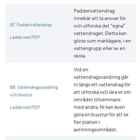
Faddervattendrag
innebär att ta ansvar för
B7. Faddervattendrag
och utforska det “egna”
vattendraget. Detta kan
Pdf, 211.9 kB, öppnas i nytt fönster.
Ladda ned PDF
göras som markägare, i en
vattengrupp eller av en
skola.
Vid en
vattendragsvandring går
ni längs ett vattendrag för
B8. Vattendragsvandring
att utforska och lära er om
och busstur
området tillsammans
Pdf, 228.2 kB, öppnas i nytt fönster.
med andra. Ni kan även
Ladda ned PDF
göra en busstur för att se
fler platser i
avrinningsområdet.