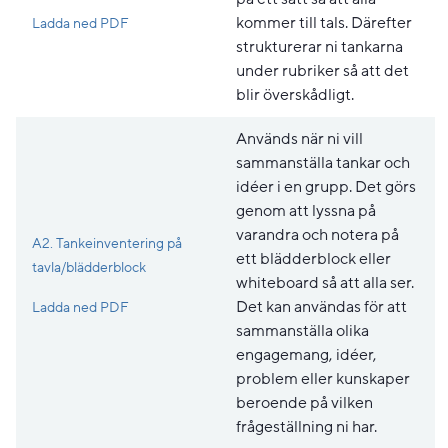
Pdf, 174.8 kB, öppnas i nytt fönster.
kommer till tals. Därefter
Ladda ned PDF
strukturerar ni tankarna
under rubriker så att det
blir överskådligt.
Används när ni vill
sammanställa tankar och
idéer i en grupp. Det görs
genom att lyssna på
varandra och notera på
A2. Tankeinventering på
ett blädderblock eller
tavla/blädderblock
whiteboard så att alla ser.
Pdf, 175.3 kB, öppnas i nytt fönster.
Det kan användas för att
Ladda ned PDF
sammanställa olika
engagemang, idéer,
problem eller kunskaper
beroende på vilken
frågeställning ni har.