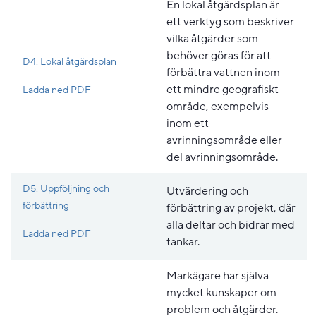
En lokal åtgärdsplan är
ett verktyg som beskriver
vilka åtgärder som
behöver göras för att
D4. Lokal åtgärdsplan
förbättra vattnen inom
Pdf, 167.2 kB, öppnas i nytt fönster.
ett mindre geografiskt
Ladda ned PDF
område, exempelvis
inom ett
avrinningsområde eller
del avrinningsområde.
D5. Uppföljning och
Utvärdering och
förbättring
förbättring av projekt, där
alla deltar och bidrar med
Pdf, 223.2 kB, öppnas i nytt fönster.
Ladda ned PDF
tankar.
Markägare har själva
mycket kunskaper om
problem och åtgärder.