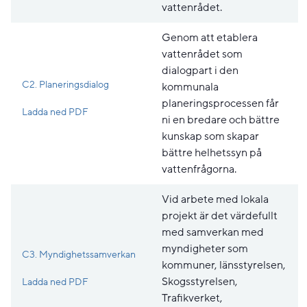
vattenrådet.
Genom att etablera
vattenrådet som
dialogpart i den
C2. Planeringsdialog
kommunala
planeringsprocessen får
Pdf, 198.8 kB, öppnas i nytt fönster.
Ladda ned PDF
ni en bredare och bättre
kunskap som skapar
bättre helhetssyn på
vattenfrågorna.
Vid arbete med lokala
projekt är det värdefullt
med samverkan med
myndigheter som
C3. Myndighetssamverkan
kommuner, länsstyrelsen,
Pdf, 211.6 kB, öppnas i nytt fönster.
Skogsstyrelsen,
Ladda ned PDF
Trafikverket,