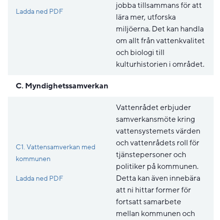
jobba tillsammans för att
Pdf, 258.3 kB, öppnas i nytt fönster.
Ladda ned PDF
lära mer, utforska
miljöerna. Det kan handla
om allt från vattenkvalitet
och biologi till
kulturhistorien i området.
C. Myndighetssamverkan
Vattenrådet erbjuder
samverkansmöte kring
vattensystemets värden
och vattenrådets roll för
C1. Vattensamverkan med
tjänstepersoner och
kommunen
politiker på kommunen.
Pdf, 197.1 kB, öppnas i nytt fönster.
Detta kan även innebära
Ladda ned PDF
att ni hittar former för
fortsatt samarbete
mellan kommunen och