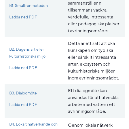
sammanställer ni
B1. Smultronmetoden
tillsammans vackra,
Pdf, 189.9 kB, öppnas i nytt fönster.
värdefulla, intressanta
Ladda ned PDF
eller pedagogiska platser
i avrinningsområdet.
Detta är ett sätt att öka
B2. Dagens art eller
kunskapen om typiska
kulturhistoriska miljö
eller särskilt intressanta
arter, ekosystem och
Pdf, 149.5 kB, öppnas i nytt fönster.
Ladda ned PDF
kulturhistoriska miljöer
inom avrinningsområdet.
Ett dialogmöte kan
B3. Dialogmöte
användas för att utveckla
Pdf, 183.7 kB, öppnas i nytt fönster.
arbete med vatten i ett
Ladda ned PDF
avrinningsområde.
B4. Lokalt nätverkande och
Genom lokala nätverk