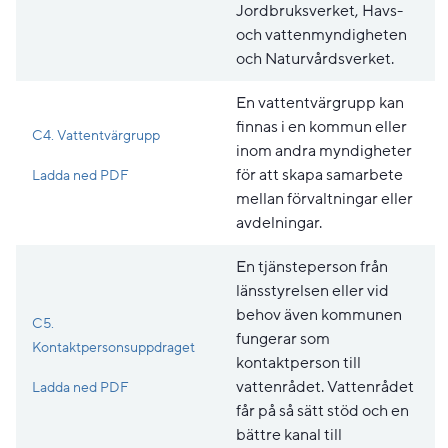
Jordbruksverket, Havs-
och vattenmyndigheten
och Naturvårdsverket.
En vattentvärgrupp kan
finnas i en kommun eller
C4. Vattentvärgrupp
inom andra myndigheter
Pdf, 227.2 kB, öppnas i nytt fönster.
för att skapa samarbete
Ladda ned PDF
mellan förvaltningar eller
avdelningar.
En tjänsteperson från
länsstyrelsen eller vid
behov även kommunen
C5.
fungerar som
Kontaktpersonsuppdraget
kontaktperson till
Pdf, 196.3 kB, öppnas i nytt fönster.
vattenrådet. Vattenrådet
Ladda ned PDF
får på så sätt stöd och en
bättre kanal till