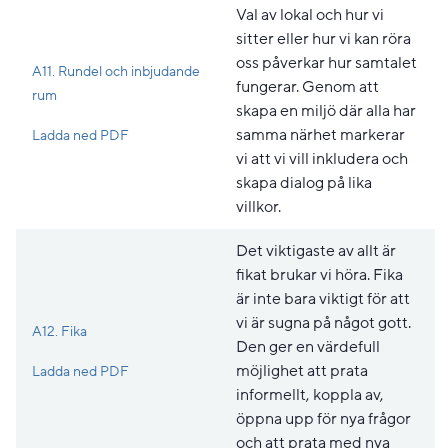
Val av lokal och hur vi
sitter eller hur vi kan röra
oss påverkar hur samtalet
A11. Rundel och inbjudande
fungerar. Genom att
rum
skapa en miljö där alla har
Pdf, 178.5 kB, öppnas i nytt fönster.
samma närhet markerar
Ladda ned PDF
vi att vi vill inkludera och
skapa dialog på lika
villkor.
Det viktigaste av allt är
fikat brukar vi höra. Fika
är inte bara viktigt för att
vi är sugna på något gott.
A12. Fika
Den ger en värdefull
Pdf, 217 kB, öppnas i nytt fönster.
möjlighet att prata
Ladda ned PDF
informellt, koppla av,
öppna upp för nya frågor
och att prata med nya