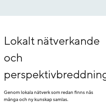
Gå
till
innehåll
Lokalt nätverkande
och
perspektivbreddnin
Genom lokala nätverk som redan finns nås
många och ny kunskap samlas.