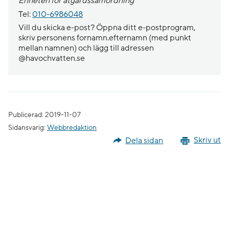
Enheten för åtgärdssamordning
Tel:
010-6986048
Vill du skicka e-post? Öppna ditt e-postprogram,
skriv personens fornamn.efternamn (med punkt
mellan namnen) och lägg till adressen
@havochvatten.se
Publicerad: 2019-11-07
Sidansvarig:
Webbredaktion
Dela sidan
Skriv ut