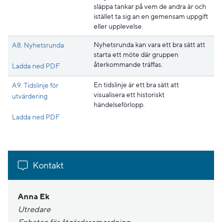
släppa tankar på vem de andra är och
istället ta sig an en gemensam uppgift
eller upplevelse.
Nyhetsrunda kan vara ett bra sätt att
A8. Nyhetsrunda
starta ett möte där gruppen
återkommande träffas.
Pdf, 163.4 kB, öppnas i nytt fönster.
Ladda ned PDF
En tidslinje är ett bra sätt att
A9. Tidslinje för
visualisera ett historiskt
utvärdering
händelseförlopp.
Pdf, 211 kB, öppnas i nytt fönster.
Ladda ned PDF
Kontakt
Anna Ek
Utredare