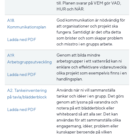
till. Planen svarar på VEM gör VAD,
HUR och NÄR.
God kommunikation är nödvändig för
A18.
att organisationer och projekt ska
Kommunikationsplan
fungera. Samtidigt är det ofta detta
som brister och som skapar problem
Pdf, 648 kB, öppnas i nytt fönster.
Ladda ned PDF
och misstro i en grupps arbete.
Genom att bilda mindre
A19.
arbetsgrupper i ett vattenråd kan ni
Arbetsgruppsutveckling
enklare och effektivare vidareutveckla
olika projekt som exempelvis finns i en
Pdf, 181 kB, öppnas i nytt fönster.
Ladda ned PDF
handlingsplan.
Används när ni vill sammanställa
A2. Tankeinventering
tankar och idéer i en grupp. Det görs
på tavla/blädderblock
genom att lyssna på varandra och
notera på ett blädderblock eller
Pdf, 175.3 kB, öppnas i nytt fönster.
Ladda ned PDF
whiteboard så att alla ser. Det kan
användas för att sammanställa olika
engagemang, idéer, problem eller
kunskaper beroende på vilken