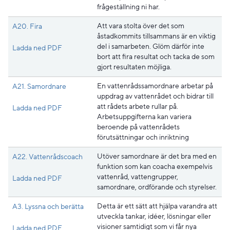
frågeställning ni har.
Att vara stolta över det som
A20. Fira
åstadkommits tillsammans är en viktig
del i samarbeten. Glöm därför inte
Pdf, 214.4 kB, öppnas i nytt fönster.
Ladda ned PDF
bort att fira resultat och tacka de som
gjort resultaten möjliga.
En vattenrådssamordnare arbetar på
A21. Samordnare
uppdrag av vattenrådet och bidrar till
att rådets arbete rullar på.
Pdf, 179.9 kB, öppnas i nytt fönster.
Ladda ned PDF
Arbetsuppgifterna kan variera
beroende på vattenrådets
förutsättningar och inriktning
Utöver samordnare är det bra med en
A22. Vattenrådscoach
funktion som kan coacha exempelvis
vattenråd, vattengrupper,
Pdf, 172 kB, öppnas i nytt fönster.
Ladda ned PDF
samordnare, ordförande och styrelser.
Detta är ett sätt att hjälpa varandra att
A3. Lyssna och berätta
utveckla tankar, idéer, lösningar eller
visioner samtidigt som vi får nya
Pdf, 179.2 kB, öppnas i nytt fönster.
Ladda ned PDF