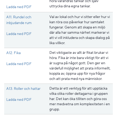
höra varandras tankar och själv
uttrycka dina egna tankar.
Pdf, 203.8 kB, öppnas i nytt fönster.
Ladda ned PDF
Val av lokal och hur vi sitter eller hur vi
A11. Rundel och
kan röra oss påverkar hur samtalet
inbjudande rum
fungerar. Genom att skapa en miljö
där alla har samma närhet markerar vi
Pdf, 178.5 kB, öppnas i nytt fönster.
Ladda ned PDF
att vi vill inkludera och skapa dialog på
lika villkor.
Det viktigaste av allt är fikat brukar vi
A12. Fika
höra. Fika är inte bara viktigt för att vi
är sugna på något gott. Den ger en
Pdf, 217 kB, öppnas i nytt fönster.
Ladda ned PDF
värdefull möjlighet att prata informellt,
koppla av, öppna upp för nya frågor
och att prata med nya människor.
Detta är ett verktyg för att upptäcka
A13. Roller och hattar
vilka olika roller deltagarna i gruppen
har. Det kan öka tilliten och göra oss
Pdf, 166.3 kB, öppnas i nytt fönster.
Ladda ned PDF
mer medvetna om komplexiteten i en
grupp.