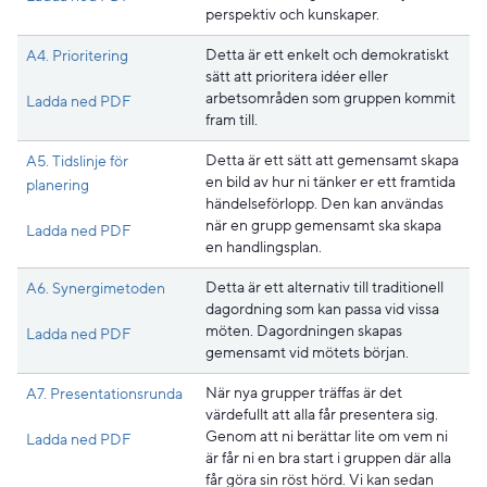
perspektiv och kunskaper.
Detta är ett enkelt och demokratiskt
A4. Prioritering
sätt att prioritera idéer eller
arbetsområden som gruppen kommit
Pdf, 190.7 kB, öppnas i nytt fönster.
Ladda ned PDF
fram till.
Detta är ett sätt att gemensamt skapa
A5. Tidslinje för
en bild av hur ni tänker er ett framtida
planering
händelseförlopp. Den kan användas
när en grupp gemensamt ska skapa
Pdf, 178.4 kB, öppnas i nytt fönster.
Ladda ned PDF
en handlingsplan.
Detta är ett alternativ till traditionell
A6. Synergimetoden
dagordning som kan passa vid vissa
möten. Dagordningen skapas
Pdf, 132.7 kB, öppnas i nytt fönster.
Ladda ned PDF
gemensamt vid mötets början.
När nya grupper träffas är det
A7. Presentationsrunda
värdefullt att alla får presentera sig.
Genom att ni berättar lite om vem ni
Pdf, 187.4 kB, öppnas i nytt fönster.
Ladda ned PDF
är får ni en bra start i gruppen där alla
får göra sin röst hörd. Vi kan sedan