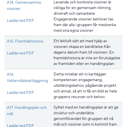
Levande och konkreta visioner är
A14. Gemensamma
viktiga för en gemensam riktning,
visioner
drivkraft och samarbete.
Engagerande visioner behöver tas
Pdf, 206 kB, öppnas i nytt fönster.
Ladda ned PDF
fram där alla i gruppen får medverka
med sina egna visioner.
Ett lekfullt sätt att med hjälp av
A15. Framtidshistoria
visionen skapa en berättelse från
dagens datum fram till visionen. En
Pdf, 193.1 kB, öppnas i nytt fönster.
Ladda ned PDF
framtidshistoria är inte en förutsägelse
av framtiden eller en handlingsplan.
Detta innebär att ni kartlägger
A16.
kompetenser, engagemang,
Vattenrådskartläggning
utbildningsbehov, pågående projekt
och annat, så att ni får en bild av hela
Pdf, 207.6 kB, öppnas i nytt fönster.
Ladda ned PDF
gruppens resurser och behov.
Syftet med en handlingsplan är att ge
A17. Handlingsplan och
struktur och underlätta
mål
genomförandet för gruppen att nå
mål och visioner som ni kommit fram
Pdf, 210.6 kB, öppnas i nytt fönster.
Ladda ned PDF