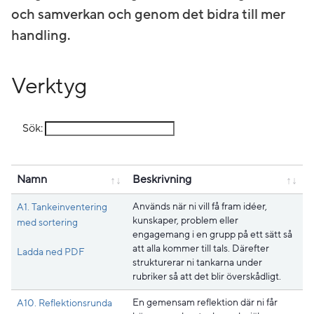
och samverkan och genom det bidra till mer
handling.
Verktyg
Sök:
Namn
Beskrivning
Används när ni vill få fram idéer,
A1. Tankeinventering
kunskaper, problem eller
med sortering
engagemang i en grupp på ett sätt så
att alla kommer till tals. Därefter
Pdf, 174.8 kB, öppnas i nytt fönster.
Ladda ned PDF
strukturerar ni tankarna under
rubriker så att det blir överskådligt.
En gemensam reflektion där ni får
A10. Reflektionsrunda