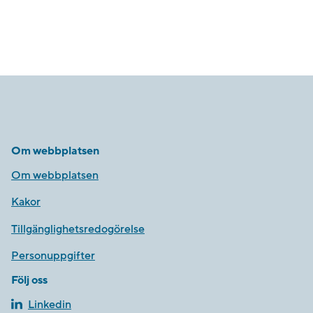
Om webbplatsen
Om webbplatsen
Kakor
Tillgänglighetsredogörelse
Personuppgifter
Följ oss
Linkedin