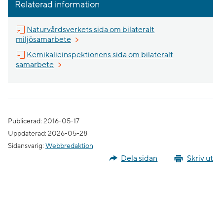
Relaterad information
Naturvårdsverkets sida om bilateralt
Länk till annan webbplats, öppnas i nytt fön
miljösamarbete
Kemikalieinspektionens sida om bilateralt
Länk till annan webbplats, öppnas i nytt fönster.
samarbete
Publicerad: 2016-05-17
Uppdaterad: 2026-05-28
Sidansvarig:
Webbredaktion
Dela sidan
Skriv ut