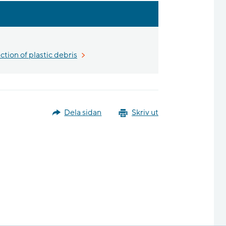
ction of plastic debris
Dela sidan
Skriv ut