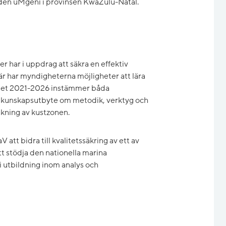
oden uMgeni i provinsen KwaZulu-Natal.
 har i uppdrag att säkra en effektiv
är har myndigheterna möjligheter att lära
talet 2021-2026 instämmer båda
kat kunskapsutbyte om metodik, verktyg och
akning av kustzonen.
tt bidra till kvalitetssäkring av ett av
tt stödja den nationella marina
i utbildning inom analys och