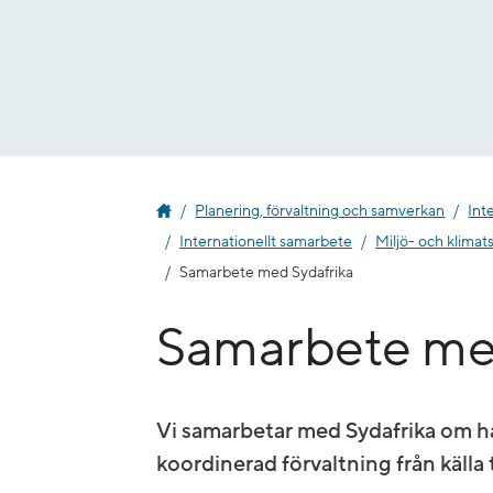
Gå
till
innehåll
Planering, förvaltning och samverkan
Int
Internationellt samarbete
Miljö- och klima
Samarbete med Sydafrika
Samarbete med
Vi samarbetar med Sydafrika om h
koordinerad förvaltning från källa t