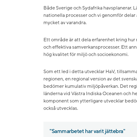
Både Sverige och Sydafrika havsplanerar. Lä
nationella processer och vi genomför delar a
mycket av varandra.
Ett område är att dela erfarenhet kring h
och effektiva samverkansprocesser. Ett an
hög kvalitet för miljö och socioekonomi.
Som ett led i detta utvecklar HaV, tillsamm
regionen, en regional version av det svens
bedömer kumulativ miljöpåverkan. Det regi
länderna vid Västra Indiska Oceanen och h
komponent som ytterligare utvecklar bedöm
också utvecklas.
"Sammarbetet har varit jättebra"