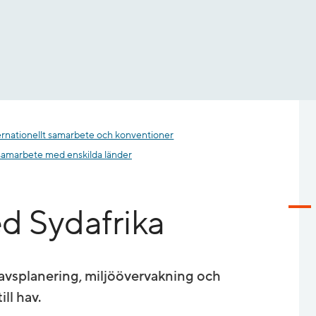
ernationellt samarbete och konventioner
tsamarbete med enskilda länder
 Sydafrika
avsplanering, miljöövervakning och
ill hav.