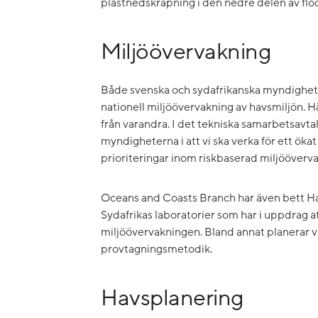
plastnedskräpning i den nedre delen av fl
Miljöövervakning
Både svenska och sydafrikanska myndigheter
nationell miljöövervakning av havsmiljön. H
från varandra. I det tekniska samarbetsav
myndigheterna i att vi ska verka för ett ö
prioriteringar inom riskbaserad miljööverv
Oceans and Coasts Branch har även bett HaV a
Sydafrikas laboratorier som har i uppdrag a
miljöövervakningen. Bland annat planerar v
provtagningsmetodik.
Havsplanering