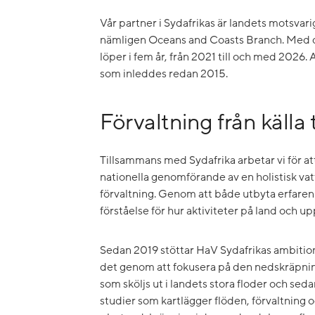
Vår partner i Sydafrikas är landets motsvar
nämligen Oceans and Coasts Branch. Med d
löper i fem år, från 2021 till och med 2026.
som inleddes redan 2015.
Förvaltning från källa t
Tillsammans med Sydafrika arbetar vi för 
nationella genomförande av en holistisk vatte
förvaltning. Genom att både utbyta erfaren
förståelse för hur aktiviteter på land och u
Sedan 2019 stöttar HaV Sydafrikas ambition
det genom att fokusera på den nedskräpning
som sköljs ut i landets stora floder och sedan
studier som kartlägger flöden, förvaltning