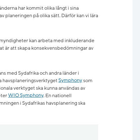
nderna har kommit olika långt i sina
v planeringen på olika sätt. Därför kan vi lära
ur myndigheter kan arbeta med inkluderande
nat är att skapa konsekvensbedömningar av
ans med Sydafrika och andra länder i
ka havsplaneringsverktyget
Symphony
som
onala verktyget ska kunna användas av
eter
WIO Symphony
. En nationell
ningen i Sydafrikas havsplanering ska