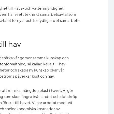
ighet till Havs- och vattenmyndighet,
em har vi ett tekniskt samarbetsavtal som
 Avtalet förnyar och förtydligar det samarbete
ill hav
att stärka vår gemensamma kunskap och
nförvaltning, så kallad källa-till-hav-
heter och skapa ny kunskap ökar vår
ppströms påverkar kust och hav.
 att minska mängden plast i havet. Vi gör
 som sker längre inåt landet och det skräp
 förs ut till havet. Vi har arbetat med två
 och socioekonomiska kostnader av