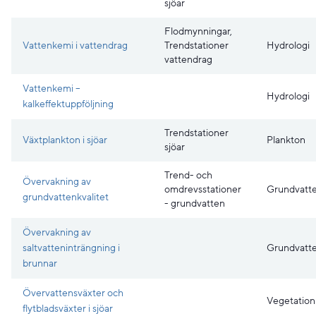
sjöar
Flodmynningar,
Vattenkemi i vattendrag
Trendstationer
Hydrologi
vattendrag
Vattenkemi –
Hydrologi
kalkeffektuppföljning
Trendstationer
Växtplankton i sjöar
Plankton
sjöar
Trend- och
Övervakning av
omdrevsstationer
Grundvatt
grundvattenkvalitet
- grundvatten
Övervakning av
saltvatteninträngning i
Grundvatt
brunnar
Övervattensväxter och
Vegetation
flytbladsväxter i sjöar