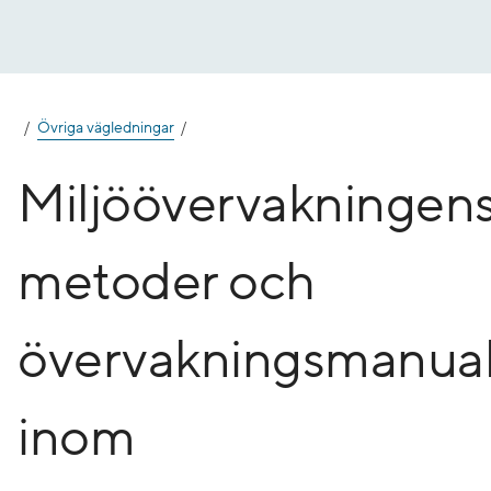
Gå
till
innehåll
Övriga vägledningar
Miljöövervakningen
metoder och
övervakningsmanual
inom