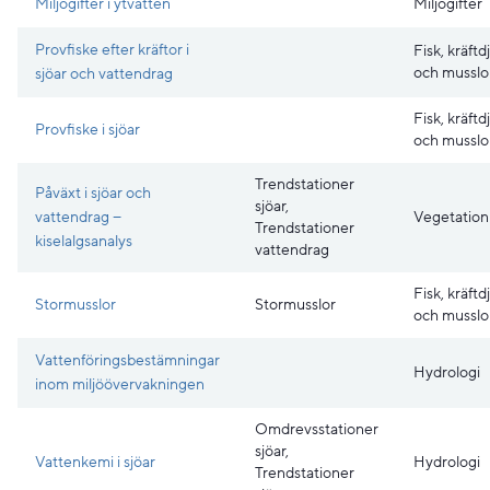
Miljögifter i ytvatten
Miljögifter
Provfiske efter kräftor i
Fisk, kräftd
och musslo
sjöar och vattendrag
Fisk, kräftd
Provfiske i sjöar
och musslo
Trendstationer
Påväxt i sjöar och
sjöar,
vattendrag −
Vegetation
Trendstationer
kiselalgsanalys
vattendrag
Fisk, kräftd
Stormusslor
Stormusslor
och musslo
Vattenföringsbestämningar
Hydrologi
inom miljöövervakningen
Omdrevsstationer
sjöar,
Vattenkemi i sjöar
Hydrologi
Trendstationer