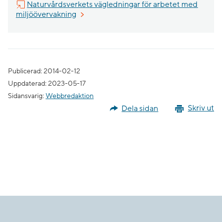
Naturvårdsverkets vägledningar för arbetet med
Länk till annan webbplats, öppnas i nytt fö
miljöövervakning
Publicerad: 2014-02-12
Uppdaterad: 2023-05-17
Sidansvarig:
Webbredaktion
Dela sidan
Skriv ut