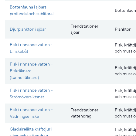
Bottenfauna i sjöars
Bottenfaun
profundal och sublitoral
Trendstationer
Djurplankton i sjöar
Plankton
sjöar
Fisk i rinnande vatten -
Fisk, kräftd
och musslo
Elfiskebåt
Fisk i rinnande vatten –
Fisk, kräftd
Fiskräknare
och musslo
(tunnelräknare)
Fisk i rinnande vatten –
Fisk, kräftd
och musslo
Strömöversiktsnät
Fisk i rinnande vatten –
Trendstationer
Fisk, kräftd
vattendrag
och musslo
Vadningselfiske
Glacialrelikta kräftdjur i
Fisk, kräftd
och musslo
sjöar och vattendrag