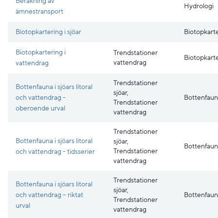
Beräkning av
Hydrologi
ämnestransport
Biotopkartering i sjöar
Biotopkart
Biotopkartering i
Trendstationer
Biotopkart
vattendrag
vattendrag
Trendstationer
Bottenfauna i sjöars litoral
sjöar,
och vattendrag -
Bottenfaun
Trendstationer
oberoende urval
vattendrag
Trendstationer
Bottenfauna i sjöars litoral
sjöar,
Bottenfaun
Trendstationer
och vattendrag - tidsserier
vattendrag
Trendstationer
Bottenfauna i sjöars litoral
sjöar,
och vattendrag – riktat
Bottenfaun
Trendstationer
urval
vattendrag