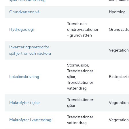
Grundvattennivå
Hydrologi
Trend- och
Hydrogeologi
omdrevsstationer
Grundvatt
- grundvatten
Inventeringsmetod för
Vegetation
sjöhjortron och näcköra
Stormusslor,
Trendstationer
Lokalbeskrivning
sjöar,
Biotopkart
Trendstationer
vattendrag
Trendstationer
Makrofyter i sjöar
Vegetation
sjöar
Trendstationer
Makrofyter i vattendrag
Vegetation
vattendrag