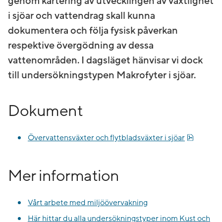
genom kartering av utvecklingen av växtlighet
i sjöar och vattendrag skall kunna
dokumentera och följa fysisk påverkan
respektive övergödning av dessa
vattenområden. I dagsläget hänvisar vi dock
till undersökningstypen Makrofyter i sjöar.
Dokument
Pdf, 376
Övervattensväxter och flytbladsväxter i sjöar
Mer information
Vårt arbete med miljöövervakning
Här hittar du alla undersökningstyper inom Kust och