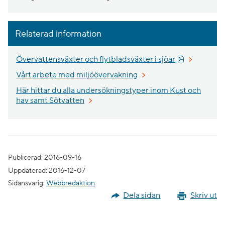
Relaterad information
Pdf, 376.9 k
Övervattensväxter och flytbladsväxter i sjöar
Vårt arbete med miljöövervakning
Här hittar du alla undersökningstyper inom Kust och
hav samt Sötvatten
Publicerad: 2016-09-16
Uppdaterad: 2016-12-07
Sidansvarig:
Webbredaktion
Dela sidan
Skriv ut