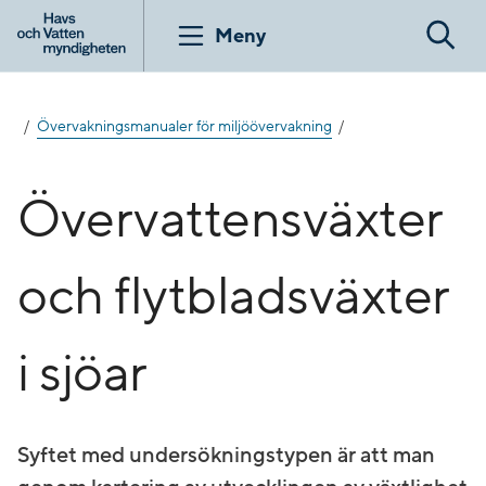
Gå
till
Meny
Sök
innehåll
Övervakningsmanualer för miljöövervakning
Övervattensväxter
och flytbladsväxter
i sjöar
Syftet med undersökningstypen är att man