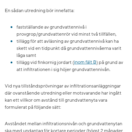
En sådan utredning bör innefatta:
fastställande av grundvattennivå i
provgrop/grundvattenrör vid minst två tillfällen,
tillägg för att avläsning av grundvattennivå kan ha
skett vid en tidpunkt då grundvattennivåerna varit
låga samt
tillägg vid finkornig jordart (
inom fält B
) på grund av
att infiltrationen i sig höjer grundvattennivån.
Vid nya tillståndsprövningar av infiltrationsanläggningar
där ovanstående utredning eller motsvarande har ingått
kan ett villkor om avstånd till grundvattenyta vara
formulerat på följande sätt:
Avståndet mellan infiltrationsnivån och grundvattenytan
ska med undantag för kortare perioder (högst 2 månader