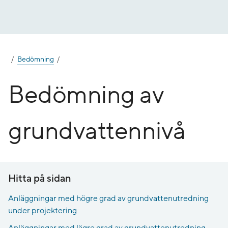
Gå
till
innehåll
Bedömning
Bedömning av
grundvattennivå
Hitta på sidan
Anläggningar med högre grad av grundvattenutredning
under projektering
Anläggningar med lägre grad av grundvattenutredning