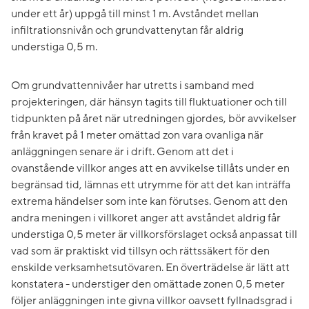
under ett år) uppgå till minst 1 m. Avståndet mellan
infiltrationsnivån och grundvattenytan får aldrig
understiga 0,5 m.
Om grundvattennivåer har utretts i samband med
projekteringen, där hänsyn tagits till fluktuationer och till
tidpunkten på året när utredningen gjordes, bör avvikelser
från kravet på 1 meter omättad zon vara ovanliga när
anläggningen senare är i drift. Genom att det i
ovanstående villkor anges att en avvikelse tillåts under en
begränsad tid, lämnas ett utrymme för att det kan inträffa
extrema händelser som inte kan förutses. Genom att den
andra meningen i villkoret anger att avståndet aldrig får
understiga 0,5 meter är villkorsförslaget också anpassat till
vad som är praktiskt vid tillsyn och rättssäkert för den
enskilde verksamhetsutövaren. En överträdelse är lätt att
konstatera - understiger den omättade zonen 0,5 meter
följer anläggningen inte givna villkor oavsett fyllnadsgrad i