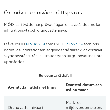
Grundvattennivåer i rättspraxis
MÖD har i två domar prövat frågan om avståndet mellan
infiltrationsyta och grundvattennivå.
I såväl MÖD
M 9088–14
som i MÖD
M 697–24
förbjöds
befintliga infiltrationsanläggningar då tillräckligt vertikalt
skyddsavstånd från infiltrationsytan till grundvattnet inte
uppnåddes.
Relevanta rättsfall
Domstol, datum och
Avsnitt där rättsfallet finns
målnummer
Mark- och
Grundvattennivåer i
miljööverdomstolen,