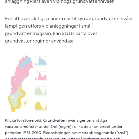
anläggning klara även vid höga grundvattennivåer.
För att översiktligt planera när tillsyn av grundvattennivåer
lämpligen utförs vid anläggningar i små
grundvattenmagasin, kan SGUs karta över
grundvattenregimer användas:
Förstora bilden
Klicka för större bild. Grundvattennivåns genomsnittliga
variationsmönster under året (regim) i olika delar av landet under
perioden 1981-2010. Redovisningen avser snabbreagerande (”små”)