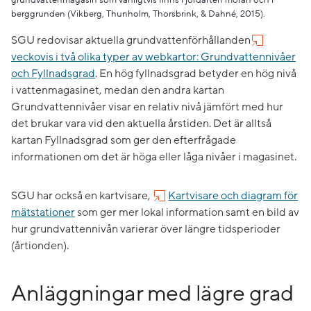
grundvattenmagasin som vanligtvis finns i jordarten morän och i
berggrunden (Vikberg, Thunholm, Thorsbrink, & Dahné, 2015).
SGU redovisar aktuella grundvattenförhållanden
veckovis i två olika typer av webkartor: Grundvattennivåer
och Fyllnadsgrad
. En hög fyllnadsgrad betyder en hög nivå
i vattenmagasinet, medan den andra kartan
Grundvattennivåer visar en relativ nivå jämfört med hur
det brukar vara vid den aktuella årstiden. Det är alltså
kartan Fyllnadsgrad som ger den efterfrågade
informationen om det är höga eller låga nivåer i magasinet.
SGU har också en kartvisare,
Kartvisare och diagram för
mätstationer
som ger mer lokal information samt en bild av
hur grundvattennivån varierar över längre tidsperioder
(årtionden).
Anläggningar med lägre grad