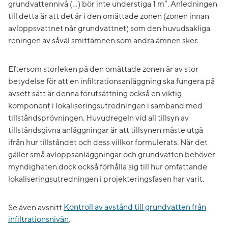
grundvattennivå (…) bör inte understiga 1 m”. Anledningen
till detta är att det är i den omättade zonen (zonen innan
avloppsvattnet når grundvattnet) som den huvudsakliga
reningen av såväl smittämnen som andra ämnen sker.
Eftersom storleken på den omättade zonen är av stor
betydelse för att en infiltrationsanläggning ska fungera på
avsett sätt är denna förutsättning också en viktig
komponent i lokaliseringsutredningen i samband med
tillståndsprövningen. Huvudregeln vid all tillsyn av
tillståndsgivna anläggningar är att tillsynen måste utgå
ifrån hur tillståndet och dess villkor formulerats. När det
gäller små avloppsanläggningar och grundvatten behöver
myndigheten dock också förhålla sig till hur omfattande
lokaliseringsutredningen i projekteringsfasen har varit.
Se även avsnitt
Kontroll av avstånd till grundvatten från
infiltrationsnivån
.