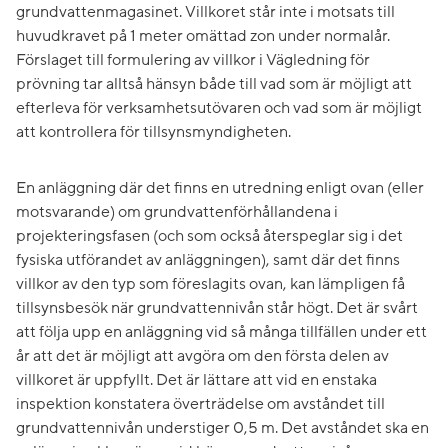
grundvattenmagasinet. Villkoret står inte i motsats till
huvudkravet på 1 meter omättad zon under normalår.
Förslaget till formulering av villkor i Vägledning för
prövning tar alltså hänsyn både till vad som är möjligt att
efterleva för verksamhetsutövaren och vad som är möjligt
att kontrollera för tillsynsmyndigheten.
En anläggning där det finns en utredning enligt ovan (eller
motsvarande) om grundvattenförhållandena i
projekteringsfasen (och som också återspeglar sig i det
fysiska utförandet av anläggningen), samt där det finns
villkor av den typ som föreslagits ovan, kan lämpligen få
tillsynsbesök när grundvattennivån står högt. Det är svårt
att följa upp en anläggning vid så många tillfällen under ett
år att det är möjligt att avgöra om den första delen av
villkoret är uppfyllt. Det är lättare att vid en enstaka
inspektion konstatera överträdelse om avståndet till
grundvattennivån understiger 0,5 m. Det avståndet ska en