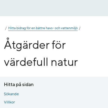
Gå
till
innehåll
Hitta bidrag för en bättre havs- och vattenmiljö
Åtgärder för
värdefull natur
Hitta på sidan
Sökande
Villkor