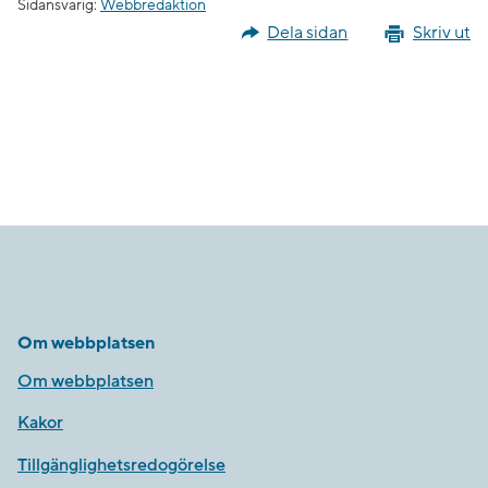
Sidansvarig:
Webbredaktion
Dela sidan
Skriv ut
Om webbplatsen
Om webbplatsen
Kakor
Tillgänglighetsredogörelse