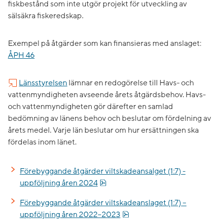
fiskbestånd som inte utgör projekt för utveckling av
sälsäkra fiskeredskap.
Exempel på åtgärder som kan finansieras med anslaget:
ÅPH 46
Länsstyrelsen
lämnar en redogörelse till Havs- och
vattenmyndigheten avseende årets åtgärdsbehov. Havs-
och vattenmyndigheten gör därefter en samlad
bedömning av länens behov och beslutar om fördelning av
årets medel. Varje län beslutar om hur ersättningen ska
fördelas inom länet.
Förebyggande åtgärder viltskadeansalget (1:7) -
pdf, 3.8 MB.
uppföljning åren 2024
Förebyggande åtgärder viltskadeanslaget (1:7) –
pdf, 1.3 MB.
uppföljning åren 2022–2023