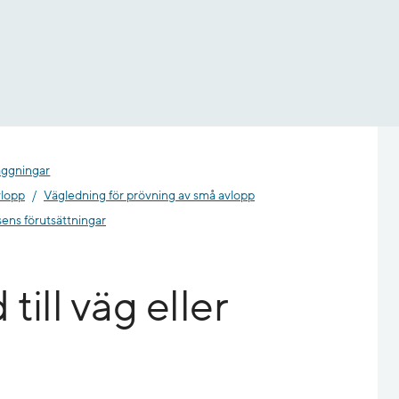
äggningar
vlopp
Vägledning för prövning av små avlopp
sens förutsättningar
ill väg eller