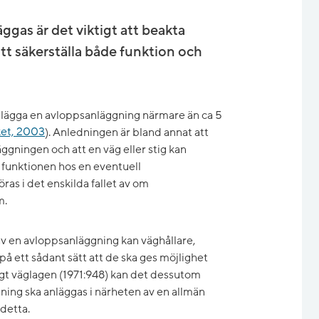
gas är det viktigt att beakta
 att säkerställa både funktion och
 lägga en avloppsanläggning närmare än ca 5
ket, 2003
). Anledningen är bland annat att
gningen och att en väg eller stig kan
funktionen hos en eventuell
ras i det enskilda fallet av om
m.
av en avloppsanläggning kan väghållare,
å ett sådant sätt att de ska ges möjlighet
ligt väglagen (1971:948) kan det dessutom
ning ska anläggas i närheten av en allmän
 detta.