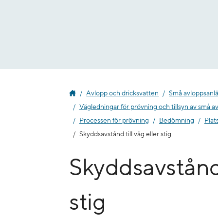
Gå
till
innehåll
Avlopp och dricksvatten
Små avloppsanl
Vägledningar för prövning och tillsyn av små a
Processen för prövning
Bedömning
Plat
Skyddsavstånd till väg eller stig
Skyddsavstånd t
stig