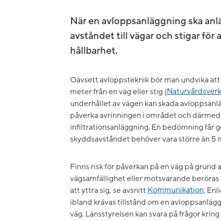
När en avloppsanläggning ska anläg
avståndet till vägar och stigar för
hållbarhet.
Oavsett avloppsteknik bör man undvika att
meter från en väg eller stig (
Naturvårdsver
underhållet av vägen kan skada avloppsanläg
påverka avrinningen i området och därmed 
infiltrationsanläggning. En bedömning får gö
skyddsavståndet behöver vara större än 5 
Finns risk för påverkan på en väg på grund 
vägsamfällighet eller motsvarande beröras p
att yttra sig, se avsnitt
Kommunikation
. En
ibland krävas tillstånd om en avloppsanlägg
väg. Länsstyrelsen kan svara på frågor kring