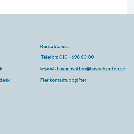
Kontakta oss
Telefon:
010 - 698 60 00
k
E-post:
havochvatten@havochvatten.se
desk
Fler kontaktuppgifter