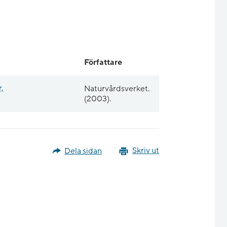
Författare
,
Naturvårdsverket.
(2003).
Dela sidan
Skriv ut