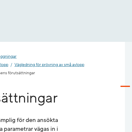
äggningar
vlopp
Vägledning för prövning av små avlopp
sens förutsättningar
sättningar
ämplig för den ansökta
 parametrar vägas in i