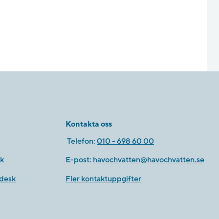
Kontakta oss
Telefon:
010 - 698 60 00
k
E-post:
havochvatten@havochvatten.se
desk
Fler kontaktuppgifter