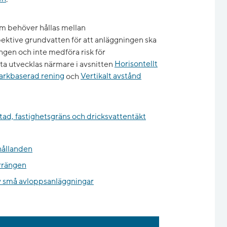
m behöver hållas mellan
ektive grundvatten för att anläggningen ska
ngen och inte medföra risk för
ta utvecklas närmare i avsnitten
Horisontellt
markbaserad rening
och
Vertikalt avstånd
stad, fastighetsgräns och dricksvattentäkt
hållanden
errängen
av små avloppsanläggningar