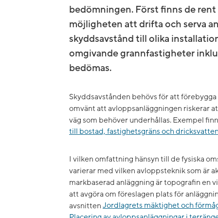
bedömningen. Först finns de rent
möjligheten att drifta och serva a
skyddsavstånd till olika installat
omgivande grannfastigheter inklu
bedömas.
Skyddsavstånden behövs för att förebygga st
omvänt att avloppsanläggningen riskerar at
väg som behöver underhållas. Exempel finns
till bostad, fastighetsgräns och dricksvatte
I vilken omfattning hänsyn till de fysiska 
varierar med vilken avloppsteknik som är ak
markbaserad anläggning är topografin en v
att avgöra om föreslagen plats för anläggni
avsnitten
Jordlagrets mäktighet och förmåga
Placering av avloppsanläggningar i terräng