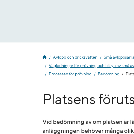
Gå
till
innehåll
Avlopp och dricksvatten
Små avloppsanl
Vägledningar för prövning och tillsyn av små a
Processen för prövning
Bedömning
Plat
Platsens förut
Vid bedömning av om platsen är l
anläggningen behöver många olika