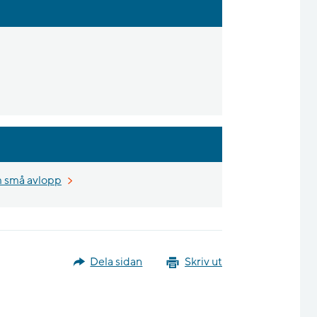
 små avlopp
Dela sidan
Skriv ut