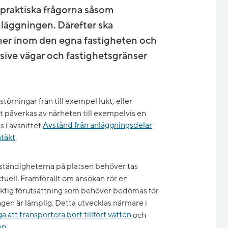
 praktiska frågorna såsom
nläggningen. Därefter ska
ioner inom den egna fastigheten och
sive vägar och fastighetsgränser
örningar från till exempel lukt, eller
t påverkas av närheten till exempelvis en
 i avsnittet
Avstånd från anläggningsdelar
ntäkt
.
omständigheterna på platsen behöver tas
tuell. Framförallt om ansökan rör en
iktig förutsättning som behöver bedömas för
ngen är lämplig. Detta utvecklas närmare i
 att transportera bort tillfört vatten
och
en
.