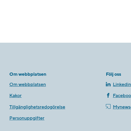
Om webbplatsen
Följ oss
Om webbplatsen
Linkedin
Kakor
Faceboo
Tillgänglighetsredogörelse
Mynews
Personuppgifter