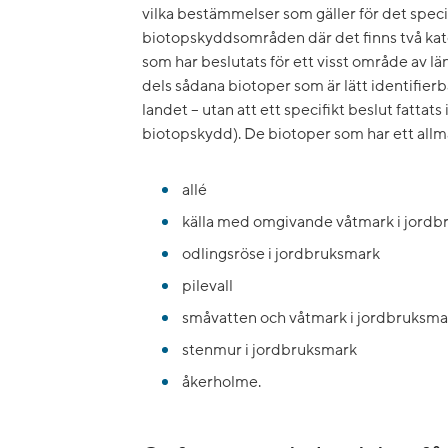
vilka bestämmelser som gäller för det spec
biotopskyddsområden där det finns två ka
som har beslutats för ett visst område av l
dels sådana biotoper som är lätt identifierb
landet – utan att ett specifikt beslut fattats i
biotopskydd). De biotoper som har ett allm
allé
källa med omgivande våtmark i jord
odlingsröse i jordbruksmark
pilevall
småvatten och våtmark i jordbruksma
stenmur i jordbruksmark
åkerholme.