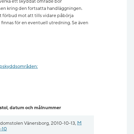
åverka ett skyddat område bör
en kring den fortsatta handläggningen.
t förbud mot att tills vidare påbörja
a finnas för en eventuell utredning. Se även
topskyddsområden:
tol, datum och målnummer
ödomstolen Vänersborg, 2010-10-13,
M
-10