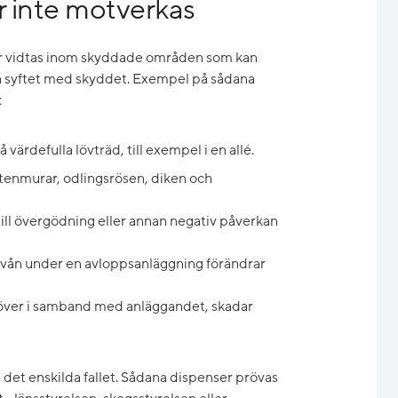
r inte motverkas
der vidtas inom skyddade områden som kan
ka syftet med skyddet. Exempel på sådana
:
värdefulla lövträd, till exempel i en allé.
enmurar, odlingsrösen, diken och
till övergödning eller annan negativ påverkan
ivån under en avloppsanläggning förändrar
 över i samband med anläggandet, skadar
 i det enskilda fallet. Sådana dispenser prövas