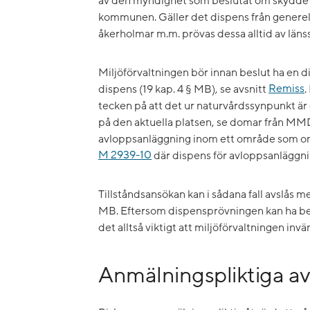
av den myndighet som beslutat om skyddet -
kommunen. Gäller det dispens från generell
åkerholmar m.m. prövas dessa alltid av läns
Miljöförvaltningen bör innan beslut ha en 
dispens (19 kap. 4 § MB), se avsnitt
Remiss
.
tecken på att det ur naturvårdssynpunkt är
på den aktuella platsen, se domar från MM
avloppsanläggning inom ett område som omf
M 2939-10
där dispens för avloppsanläggni
Tillståndsansökan kan i sådana fall avslås me
MB. Eftersom dispensprövningen kan ha be
det alltså viktigt att miljöförvaltningen in
Anmälningspliktiga a