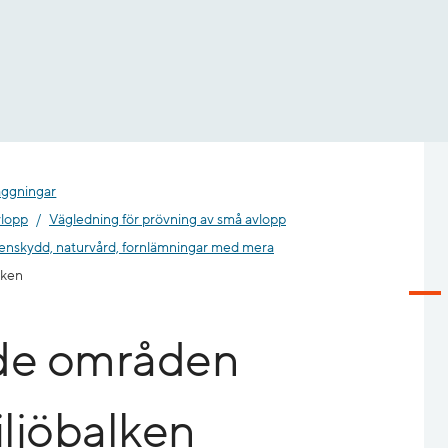
äggningar
vlopp
Vägledning för prövning av små avlopp
enskydd, naturvård, fornlämningar med mera
lken
de områden
iljöbalken