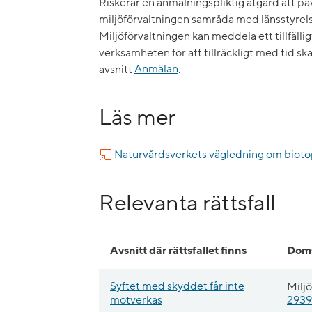
Riskerar en anmälningspliktig åtgärd att p
miljöförvaltningen samråda med länsstyrels
Miljöförvaltningen kan meddela ett tillfällig
verksamheten för att tillräckligt med tid sk
avsnitt
Anmälan
.
Läs mer
Naturvårdsverkets vägledning om bio
Relevanta rättsfall
Avsnitt där rättsfallet finns
Doms
Syftet med skyddet får inte
Milj
motverkas
2939