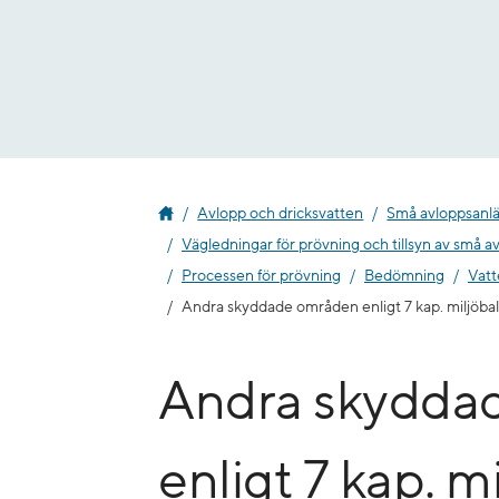
Gå
till
innehåll
Avlopp och dricksvatten
Små avloppsanl
Vägledningar för prövning och tillsyn av små a
Processen för prövning
Bedömning
Vatt
Andra skyddade områden enligt 7 kap. miljöba
Andra skydda
enligt 7 kap. m