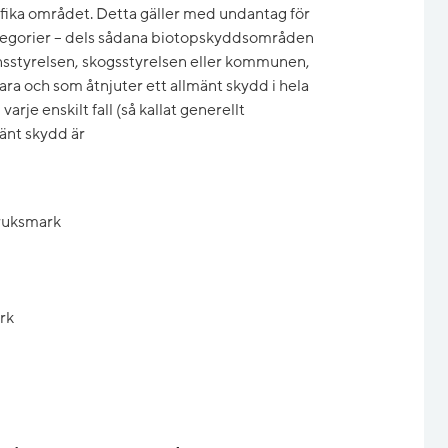
ifika området. Detta gäller med undantag för
tegorier – dels sådana biotopskyddsområden
änsstyrelsen, skogsstyrelsen eller kommunen,
ara och som åtnjuter ett allmänt skydd i hela
 varje enskilt fall (så kallat generellt
änt skydd är
bruksmark
rk