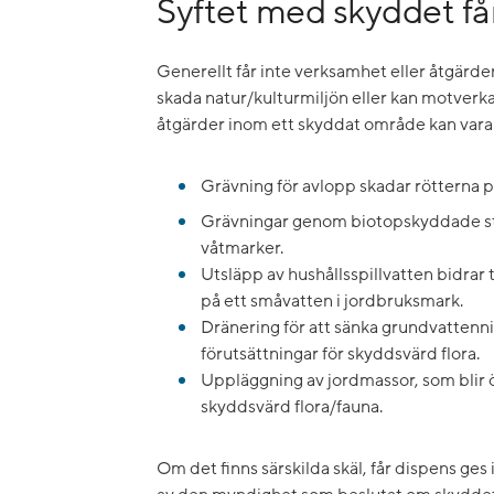
Syftet med skyddet få
Generellt får inte verksamhet eller åtgär
skada natur/kulturmiljön eller kan motver
åtgärder inom ett skyddat område kan vara
Grävning för avlopp skadar rötterna på 
Grävningar genom biotopskyddade st
våtmarker.
Utsläpp av hushållsspillvatten bidrar 
på ett småvatten i jordbruksmark.
Dränering för att sänka grundvattenn
förutsättningar för skyddsvärd flora.
Uppläggning av jordmassor, som blir
skyddsvärd flora/fauna.
Om det finns särskilda skäl, får dispens ges