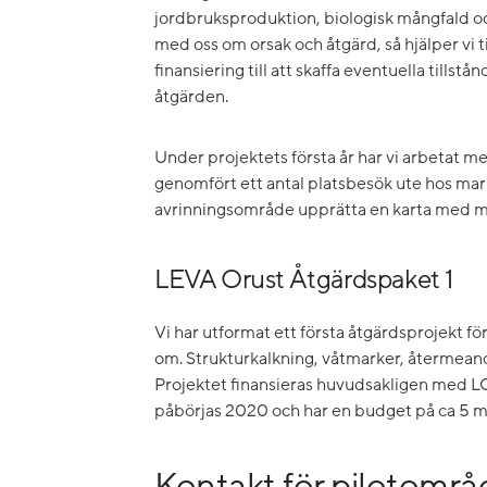
jordbruksproduktion, biologisk mångfald och
med oss om orsak och åtgärd, så hjälper vi til
finansiering till att skaffa eventuella tills
åtgärden.
Under projektets första år har vi arbetat me
genomfört ett antal platsbesök ute hos markä
avrinningsområde upprätta en karta med mö
LEVA Orust Åtgärdspaket 1
Vi har utformat ett första åtgärdsprojekt f
om. Strukturkalkning, våtmarker, återmeand
Projektet finansieras huvudsakligen med L
påbörjas 2020 och har en budget på ca 5 mi
Kontakt för pilotområ