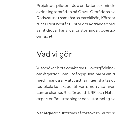
Projektets pilotområde omfattar sex mindr
avrinningsområden på Orust. Områdena avva
Rödsvattnet samt åarna Varekilsån, Kärreb
runt Orust består till stor del av trånga f
samtidigt är känsliga för störningar. Övergö
området.
Vad vi gör
Vi försöker hitta orsakerna till övergödnin
om åtgärder. Som utgångspunkt har vi allt
med i många år – att växtnäringen ska tas upp
tas lokala kunskaper till vara, men vi samv
Lantbrukarnas Riksförbund, LRF, och Natur
experter för utredningar och utformning av
När åtgärder utformas så försöker vi alltid