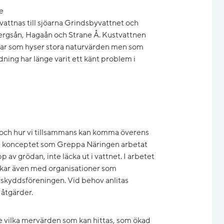
e
ttnas till sjöarna Grindsbyvattnet och
ergsån, Hagaån och Strane Å. Kustvattnen
jordar som hyser stora naturvärden men som
dning har länge varit ett känt problem i
g och hur vi tillsammans kan komma överens
id konceptet som Greppa Näringen arbetat
 av grödan, inte läcka ut i vattnet. I arbetet
erkar även med organisationer som
skyddsföreningen. Vid behov anlitas
 åtgärder.
 se vilka mervärden som kan hittas, som ökad