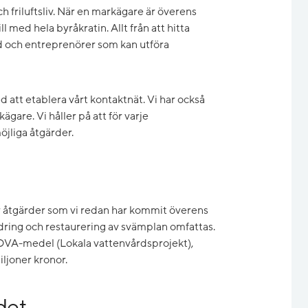
 friluftsliv. När en markägare är överens
l med hela byråkratin. Allt från att hitta
tånd och entreprenörer som kan utföra
d att etablera vårt kontaktnät. Vi har också
gare. Vi håller på att för varje
jliga åtgärder.
ör åtgärder som vi redan har kommit överens
ring och restaurering av svämplan omfattas.
OVA-medel (Lokala vattenvårdsprojekt),
ljoner kronor.
det