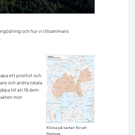
övergödning och hur vi tillsammans
.
Förstora bilden
pa ett positivt och
re och andra lokala
lpa till att få dem
stakten mot
Klicka på kartan för att
förstora.