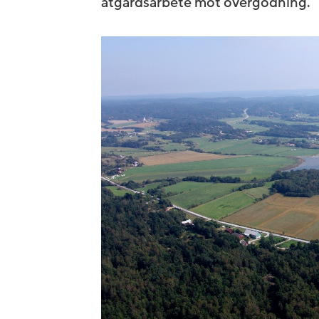
åtgärdsarbete mot övergödning.