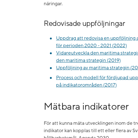
näringar.
Redovisade uppföljningar
Uppdrag att redovisa en uppföljning a
för perioden 2020 - 2021 (2022)
Vidareutveckla den maritima strategin
den maritima strategin (2019)
Uppföljning av maritima strategin (20
Process och modell för fördjupad uppf
på indikatorområden (2017)
Mätbara indikatorer
För att kunna mäta utvecklingen inom de tre
indikator kan kopplas till ett eller flera av 
hållbarhetsmål, Agenda 2030 .