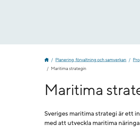
Gå
till
innehåll
Planering, förvaltning och samverkan
Pro
Maritima strategin
Maritima strat
Sveriges maritima strategi är ett 
med att utveckla maritima näringar