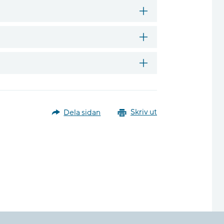
Dela sidan
Skriv ut