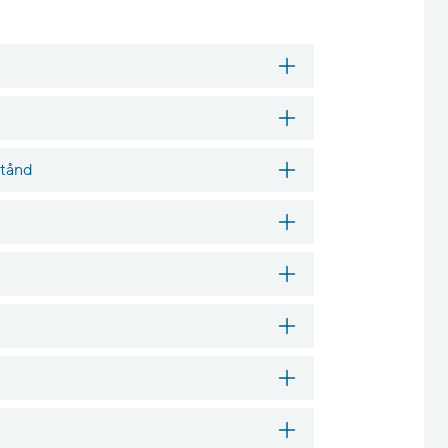
stånd