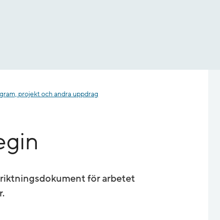
gram, projekt och andra uppdrag
egin
inriktningsdokument för arbetet
.