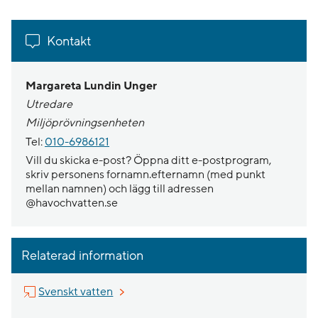
Kontakt
Margareta Lundin Unger
Utredare
Miljöprövningsenheten
Tel:
010-6986121
Vill du skicka e-post? Öppna ditt e-postprogram,
skriv personens fornamn.efternamn (med punkt
mellan namnen) och lägg till adressen
@havochvatten.se
Relaterad information
Länk till annan webbplats, öppnas i nytt f
Svenskt vatten