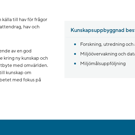
lla till hav för frågor
vattendrag, hav och
Kunskapsuppbyggnad bestå
Forskning, utredning och 
oende av en god
Miljöövervakning och dat
de kring ny kunskap och
Miljömålsuppföljning
tsutbyte med omvärlden.
g till kunskap om
öarbetet med fokus på