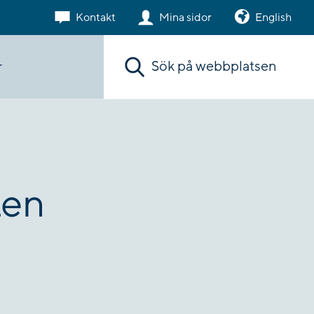
Kontakt
Mina sidor
English
Sök. Sökförslagen presenteras under sökr
r
ten