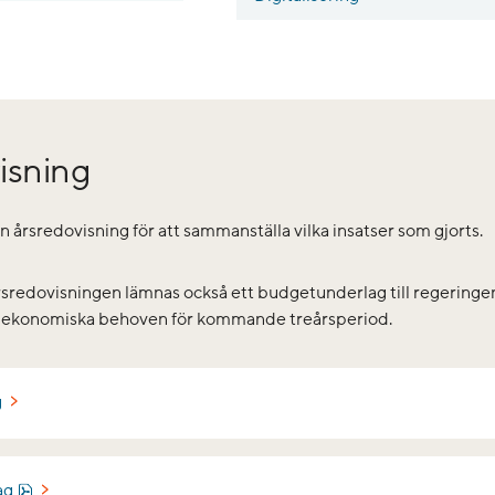
isning
 en årsredovisning för att sammanställa vilka insatser som gjorts.
redovisningen lämnas också ett budgetunderlag till regeringen,
 ekonomiska behoven för kommande treårsperiod.
g
pdf, 586.3 kB.
ag