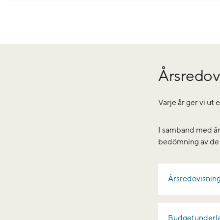
Årsredov
Varje år ger vi ut
I samband med års
bedömning av de
Årsredovisnin
Budgetunderl