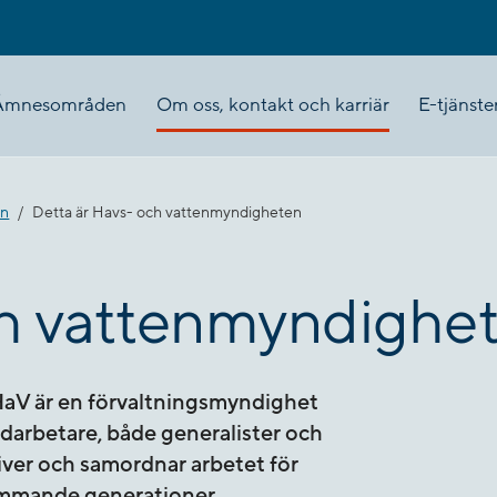
Ämnesområden
Om oss, kontakt och karriär
E-tjänste
en
Detta är Havs- och vattenmyndigheten
ch vattenmyndighe
aV är en förvaltningsmyndighet
darbetare, både generalister och
river och samordnar arbetet för
kommande generationer.