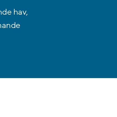
nde hav,
mmande