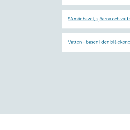
Så mår havet, sjöarna och vat
Vatten – basen i den blå ekon