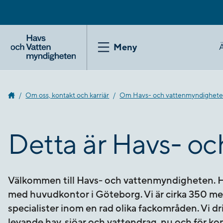
Gå
till
innehåll
Meny
Om oss, kontakt och karriär
Om Havs- och vatten­myndighet
Detta är Havs- o
Välkommen till Havs- och vattenmyndigheten. H
med huvudkontor i Göteborg. Vi är cirka 350 me
specialister inom en rad olika fackområden. Vi d
levande hav, sjöar och vattendrag, nu och för 