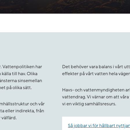
. Vattenpolitiken har
Det behöver vara balans i vårt ut
älla till hav. Olika
effekter på vårt vatten hela vägen
änsterna sinsemellan
t på olika sätt.
Havs- och vattenmyndigheten arbet
vattendrag. Vi värnar om att vår
amhällsstruktur och vår
vi en viktig samhällsresurs.
a eller indirekta, från
 välfärd.
Så jobbar vi för hållbart nyttja