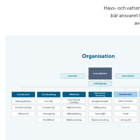
Havs- och vatte
bär ansvaret
av