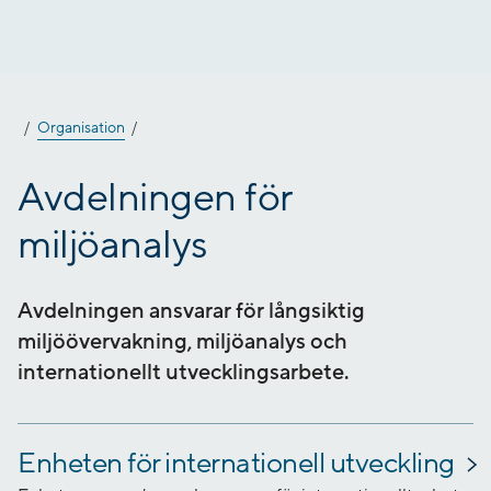
Gå
till
innehåll
Organisation
Avdelningen för
miljöanalys
Avdelningen ansvarar för långsiktig
miljöövervakning, miljöanalys och
internationellt utvecklingsarbete.
Enheten för internationell utveckling