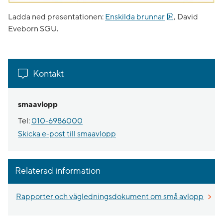
pdf, 1.5 MB.
Ladda ned presentationen:
Enskilda brunnar
, David
Eveborn SGU.
Kontakt
smaavlopp
Tel:
010-6986000
Skicka e-post till smaavlopp
Relaterad information
Rapporter och vägledningsdokument om små avlopp