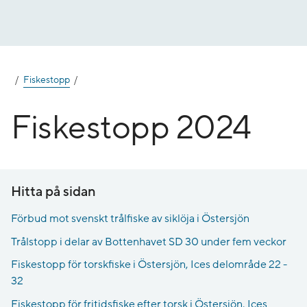
Gå
till
innehåll
Fiskestopp
Fiskestopp 2024
Hitta på sidan
Förbud mot svenskt trålfiske av siklöja i Östersjön
Trålstopp i delar av Bottenhavet SD 30 under fem veckor
Fiskestopp för torskfiske i Östersjön, Ices delområde 22 -
32
Fiskestopp för fritidsfiske efter torsk i Östersjön, Ices