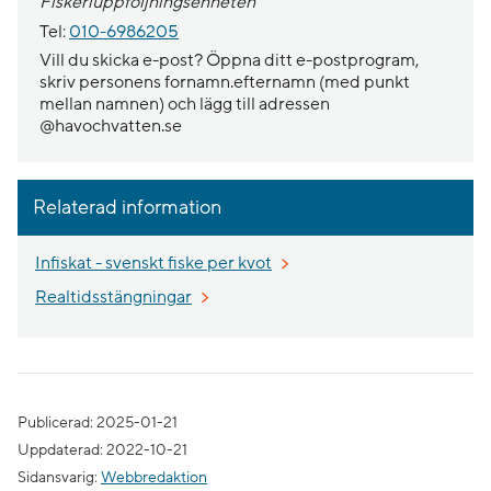
Fiskeriuppföljningsenheten
Tel:
010-6986205
Vill du skicka e-post? Öppna ditt e-postprogram,
skriv personens fornamn.efternamn (med punkt
mellan namnen) och lägg till adressen
@havochvatten.se
Relaterad information
Öppnas i nytt fönster.
Infiskat - svenskt fiske per kvot
Öppnas i nytt fönster.
Realtidsstängningar
Publicerad: 2025-01-21
Uppdaterad: 2022-10-21
Sidansvarig:
Webbredaktion