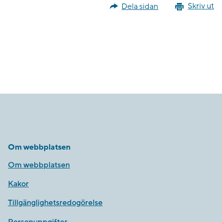
Dela sidan
Skriv ut
Om webbplatsen
Om webbplatsen
Kakor
Tillgänglighetsredogörelse
Personuppgifter