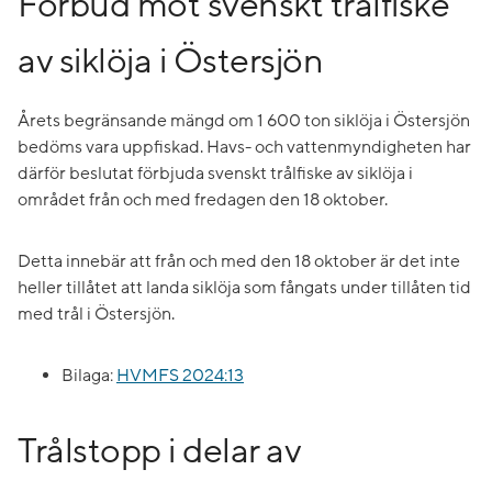
Förbud mot svenskt trålfiske
av siklöja i Östersjön
Årets begränsande mängd om 1 600 ton siklöja i Östersjön
bedöms vara uppfiskad. Havs- och vattenmyndigheten har
därför beslutat förbjuda svenskt trålfiske av siklöja i
området från och med fredagen den 18 oktober.
Detta innebär att från och med den 18 oktober är det inte
heller tillåtet att landa siklöja som fångats under tillåten tid
med trål i Östersjön.
Bilaga:
HVMFS 2024:13
Trålstopp i delar av