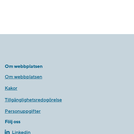
Om webbplatsen
Om webbplatsen
Kakor
Tillgänglighetsredogörelse
Personuppgifter
Följ oss
Linkedin