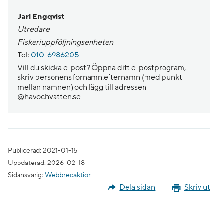
Jarl Engqvist
Utredare
Fiskeriuppföljningsenheten
Tel:
010-6986205
Vill du skicka e-post? Öppna ditt e-postprogram,
skriv personens fornamn.efternamn (med punkt
mellan namnen) och lägg till adressen
@havochvatten.se
Publicerad: 2021-01-15
Uppdaterad: 2026-02-18
Sidansvarig:
Webbredaktion
Dela sidan
Skriv ut