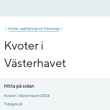
Gå
till
innehåll
Kvoter, uppföljning och fiskestopp
Kvoter i
Västerhavet
Hitta på sidan
Kvoter i Västerhavet 2026
Tidigare år