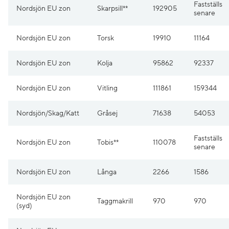
Fastställs
Nordsjön EU zon
Skarpsill**
192905
senare
Nordsjön EU zon
Torsk
19910
11164
Nordsjön EU zon
Kolja
95862
92337
Nordsjön EU zon
Vitling
111861
159344
Nordsjön/Skag/Katt
Gråsej
71638
54053
Fastställs
Nordsjön EU zon
Tobis**
110078
senare
Nordsjön EU zon
Långa
2266
1586
Nordsjön EU zon
Taggmakrill
970
970
(syd)