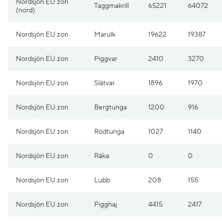
Nordsjön EU zon
Taggmakrill
65221
64072
(nord)
Nordsjön EU zon
Marulk
19622
19387
Nordsjön EU zon
Piggvar
2410
3270
Nordsjön EU zon
Slätvar
1896
1970
Nordsjön EU zon
Bergtunga
1200
916
Nordsjön EU zon
Rödtunga
1027
1140
Nordsjön EU zon
Räka
0
0
Nordsjön EU zon
Lubb
208
155
Nordsjön EU zon
Pigghaj
4415
2417