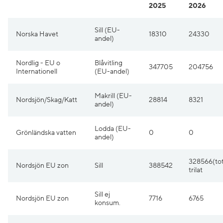
2025
2026
Sill (EU-
Norska Havet
18310
24330
andel)
Nordlig - EU o
Blåvitling
347705
204756
Internationell
(EU-andel)
Makrill (EU-
Nordsjön/Skag/Katt
28814
8321
andel)
Lodda (EU-
Grönländska vatten
0
0
andel)
328566(to
Nordsjön EU zon
Sill
388542
trilat
Sill ej
Nordsjön EU zon
7716
6765
konsum.