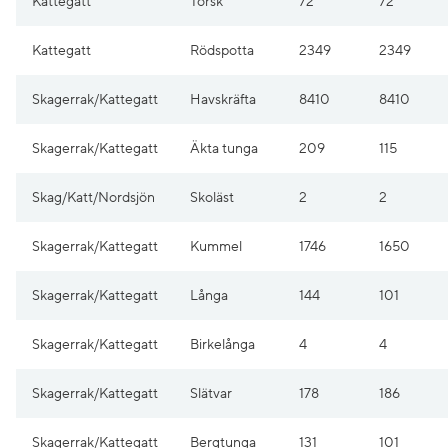
Kattegatt
Torsk
72
72
Kattegatt
Rödspotta
2349
2349
Skagerrak/Kattegatt
Havskräfta
8410
8410
Skagerrak/Kattegatt
Äkta tunga
209
115
Skag/Katt/Nordsjön
Skoläst
2
2
Skagerrak/Kattegatt
Kummel
1746
1650
Skagerrak/Kattegatt
Långa
144
101
Skagerrak/Kattegatt
Birkelånga
4
4
Skagerrak/Kattegatt
Slätvar
178
186
Skagerrak/Kattegatt
Bergtunga
131
101