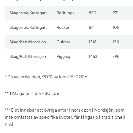
Skagerrak/Kattegatt
Rödtunga
820
971
Skagerrak/Kattegatt
Rockor
87
108
Skag/Katt/Nordsjön
Guldlax
1318
1311
Skag/Katt/Nordsjön
Pigghaj
1453
795
* Provisorisk nivå, 90 % av kvot för 2026
** TAC gäller 1 juli - 30 juni
*** Det innebär att övriga arter i norsk zon i Nordsjön, som
inte omfattas av specifika kvoter, får fångas på traditionell
nivå.