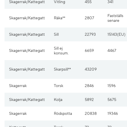
Skagerrak/Kattegatt
Vitling
455
341
Fastställs
Skagerrak/Kattegatt
Räka**
2807
senare
Skagerrak/Kattegatt
Sill
22793
15143(EU)
Sill ej
Skagerrak/Kattegatt
6659
4467
konsum.
Skagerrak/Kattegatt
Skarpsill**
43209
Skagerrak
Torsk
2846
1596
Skagerrak/Kattegatt
Kolja
5892
5675
Skagerrak
Rödspotta
20838
19346