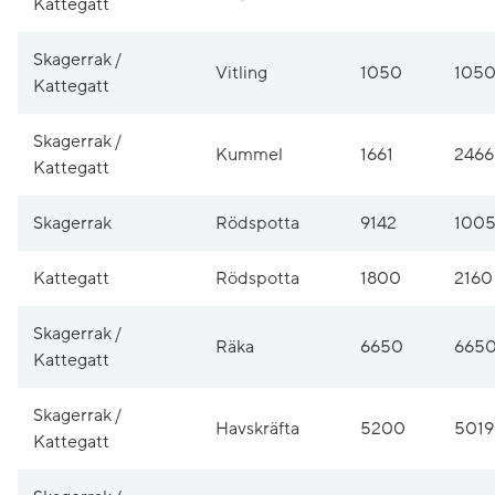
Kattegatt
Skagerrak /
Vitling
1050
105
Kattegatt
Skagerrak /
Kummel
1661
2466
Kattegatt
Skagerrak
Rödspotta
9142
100
Kattegatt
Rödspotta
1800
2160
Skagerrak /
Räka
6650
665
Kattegatt
Skagerrak /
Havskräfta
5200
5019
Kattegatt