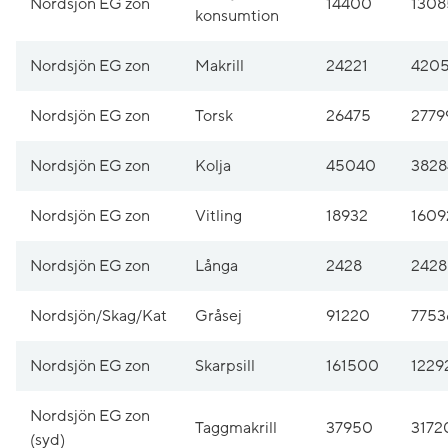
Nordsjön EG zon
14400
1308
konsumtion
Nordsjön EG zon
Makrill
24221
420
Nordsjön EG zon
Torsk
26475
2779
Nordsjön EG zon
Kolja
45040
3828
Nordsjön EG zon
Vitling
18932
1609
Nordsjön EG zon
Långa
2428
2428
Nordsjön/Skag/Kat
Gråsej
91220
7753
Nordsjön EG zon
Skarpsill
161500
1229
Nordsjön EG zon
Taggmakrill
37950
3172
(syd)