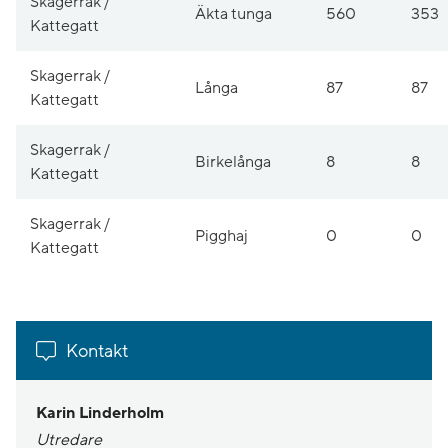
Skagerrak /
Äkta tunga
560
353
Kattegatt
Skagerrak /
Långa
87
87
Kattegatt
Skagerrak /
Birkelånga
8
8
Kattegatt
Skagerrak /
Pigghaj
0
0
Kattegatt
Kontakt
Karin Linderholm
Utredare