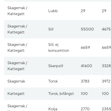
Skagerrak /
Lubb
29
29
Kattegatt
Skagerrak /
Sill
55000
467
Kattegatt
Skagerrak /
Sill, ej
6659
6659
Kattegatt
konsumtion
Skagerrak /
Skarpsill
41600
332
Kattegatt
Skagerrak
Torsk
3783
3972
Kattegatt
Torsk, bifångst
100
100
Skagerrak /
Kolja
2770
235