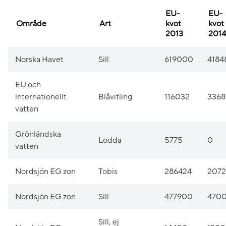
EU-
EU-
Område
Art
kvot
kvot
2013
2014
Norska Havet
Sill
619000
4184
EU och
internationellt
Blåvitling
116032
3368
vatten
Grönländska
Lodda
5775
0
vatten
Nordsjön EG zon
Tobis
286424
2072
Nordsjön EG zon
Sill
477900
4700
Sill, ej