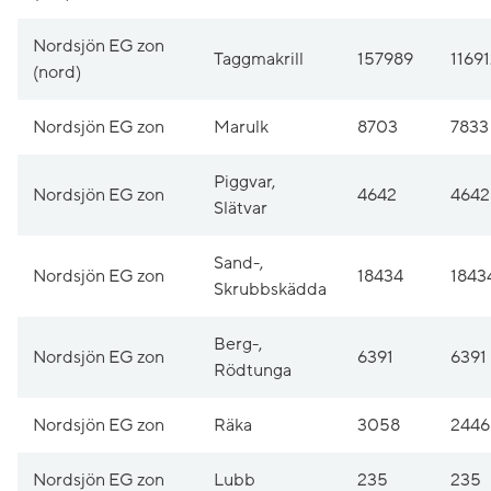
Nordsjön EG zon
Taggmakrill
157989
1169
(nord)
Nordsjön EG zon
Marulk
8703
7833
Piggvar,
Nordsjön EG zon
4642
4642
Slätvar
Sand-,
Nordsjön EG zon
18434
1843
Skrubbskädda
Berg-,
Nordsjön EG zon
6391
6391
Rödtunga
Nordsjön EG zon
Räka
3058
2446
Nordsjön EG zon
Lubb
235
235