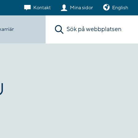
Kontakt
Mina sidor
English
Sök. Sökförslagen presenteras under sökr
arriär
U