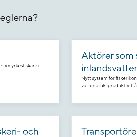
reglerna?
Aktörer som s
inlandsvatte
u som yrkesfiskare i
Nytt system för fiskerikont
vattenbruksprodukter frå
keri- och
Transportörer