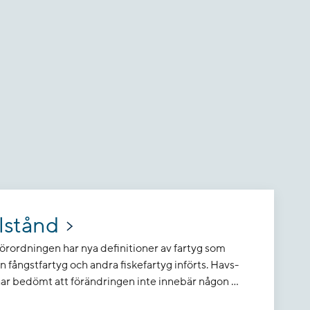
llstånd
förordningen har nya definitioner av fartyg som
n fångstfartyg och andra fiskefartyg införts. Havs-
r bedömt att förändringen inte innebär någon ...