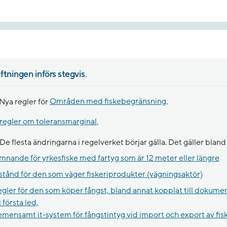
ftningen införs stegvis.
Nya regler för
Områden med fiskebegränsning
.
regler om toleransmarginal
.
De flesta ändringarna i regelverket börjar gälla. Det gäller bland
mnande för yrkesfiske med fartyg som är 12 meter eller längre
llstånd för den som väger fiskeriprodukter (vägningsaktör)
gler för den som köper fångst, bland annat kopplat till dokume
 första led,
mensamt it-system för fångstintyg vid import och export av fis