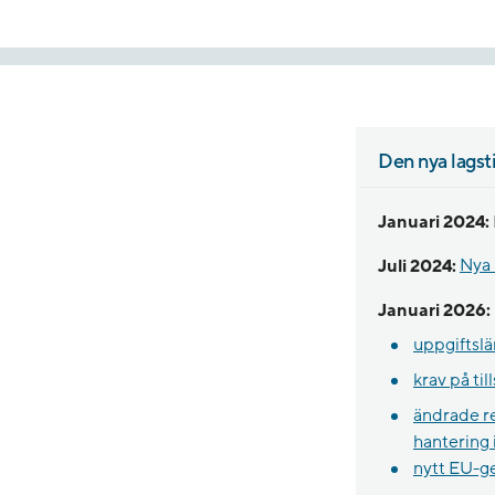
Den nya lagsti
Januari 2024:
Juli 2024:
Nya 
Januari 2026:
uppgiftslä
krav på ti
ändrade re
hantering i
nytt EU-ge