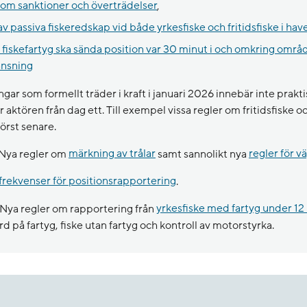
 om sanktioner och överträdelser
,
v passiva fiskeredskap vid både yrkesfiske och fritidsfiske i hav
t fiskefartyg ska sända position var 30 minut i och omkring omr
änsning
ngar som formellt träder i kraft i januari 2026 innebär inte prakt
r aktören från dag ett. Till exempel vissa regler om fritidsfiske 
örst senare.
Nya regler om
märkning av trålar
samt sannolikt nya
regler för v
frekvenser för positionsrapportering
.
Nya regler om rapportering från
yrkesfiske med fartyg under 12
på fartyg, fiske utan fartyg och kontroll av motorstyrka.