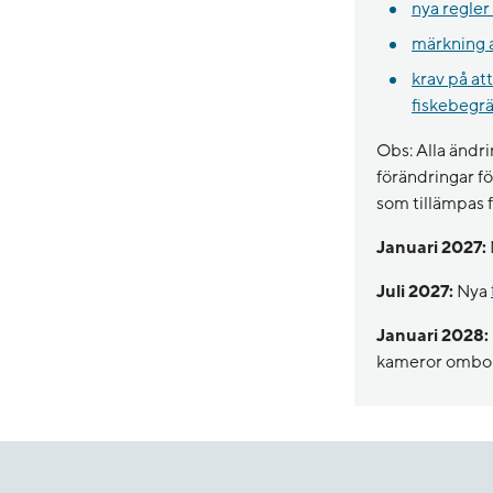
nya regler
märkning a
krav på at
fiskebegr
Obs: Alla ändri
förändringar fö
som tillämpas f
Januari 2027:
Juli 2027:
Nya
Januari 2028:
kameror ombord 