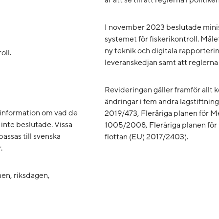
är att se till att reglerna i politike
I november 2023 beslutade mini
systemet för fiskerikontroll. Målet
ny teknik och digitala rapporteri
oll.
leveranskedjan samt att reglerna
Revideringen gäller framför all
ändringar i fem andra lagstiftnin
 information om vad de
2019/473, Fleråriga planen för 
 inte beslutade. Vissa
1005/2008, Fleråriga planen för
ssas till svenska
flottan (EU) 2017/2403).
.
en, riksdagen,