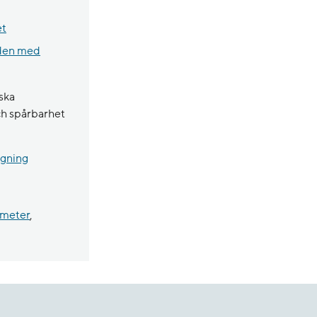
et
åden med
iska
och spårbarhet
ägning
 meter
,