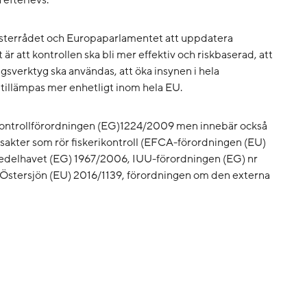
n efterlevs.
sterrådet och Europaparlamentet att uppdatera
 är att kontrollen ska bli mer effektiv och riskbaserad, att
ngsverktyg ska användas, att öka insynen i hela
 tillämpas mer enhetligt inom hela EU.
t kontrollförordningen (EG)1224/2009 men innebär också
gsakter som rör fiskerikontroll (EFCA-förordningen (EU)
Medelhavet (EG) 1967/2006, IUU-förordningen (EG) nr
 Östersjön (EU) 2016/1139, förordningen om den externa