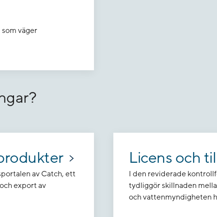
du som väger
ingar?
iprodukter
Licens och ti
portalen av Catch, ett
I den reviderade kontroll
och export av
tydliggör skillnaden mella
och vattenmyndigheten ha