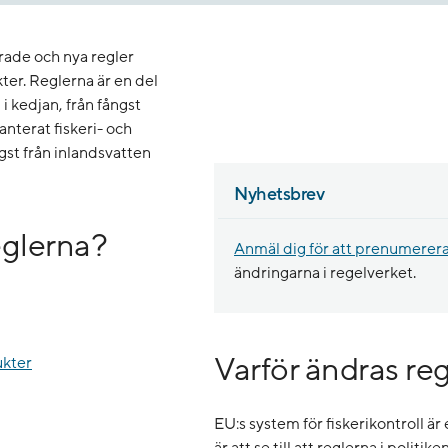
rade och nya regler
er. Reglerna är en del
i kedjan, från fångst
anterat fiskeri- och
st från inlandsvatten
Nyhetsbrev
eglerna?
Anmäl dig för att prenumerer
ändringarna i regelverket.
Varför ändras re
ukter
EU:s system för fiskerikontroll ä