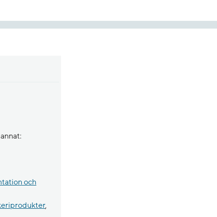
 annat:
ntation och
keriprodukter
,