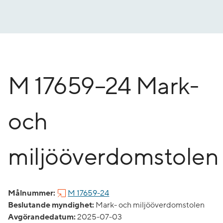
Gå
till
innehåll
M 17659–24 Mark-
och
miljööverdomstolen
Målnummer:
M 17659-24
Beslutande myndighet:
Mark- och miljööverdomstolen
Avgörandedatum:
2025-07-03