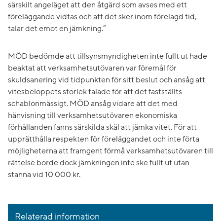
särskilt angeläget att den åtgärd som avses med ett
föreläggande vidtas och att det sker inom förelagd tid,
talar det emot en jämkning.”
MÖD bedömde att tillsynsmyndigheten inte fullt ut hade
beaktat att verksamhetsutövaren var föremål för
skuldsanering vid tidpunkten för sitt beslut och ansåg att
vitesbeloppets storlek talade för att det fastställts
schablonmässigt. MÖD ansåg vidare att det med
hänvisning till verksamhetsutövaren ekonomiska
förhållanden fanns särskilda skäl att jämka vitet. För att
upprätthålla respekten för föreläggandet och inte förta
möjligheterna att framgent förmå verksamhetsutövaren till
rättelse borde dock jämkningen inte ske fullt ut utan
stanna vid 10 000 kr.
Relaterad information