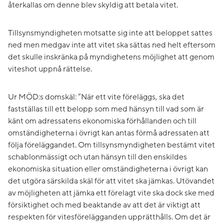
återkallas om denne blev skyldig att betala vitet.
Tillsynsmyndigheten motsatte sig inte att beloppet sattes
ned men medgav inte att vitet ska sättas ned helt eftersom
det skulle inskränka på myndighetens möjlighet att genom
viteshot uppnå rättelse.
Ur MÖD:s domskäl: ”När ett vite föreläggs, ska det
fastställas till ett belopp som med hänsyn till vad som är
känt om adressatens ekonomiska förhållanden och till
omständigheterna i övrigt kan antas förmå adressaten att
följa föreläggandet. Om tillsynsmyndigheten bestämt vitet
schablonmässigt och utan hänsyn till den enskildes
ekonomiska situation eller omständigheterna i övrigt kan
det utgöra särskilda skäl för att vitet ska jämkas. Utövandet
av möjligheten att jämka ett förelagt vite ska dock ske med
försiktighet och med beaktande av att det är viktigt att
respekten för vitesförelägganden upprätthålls. Om det är