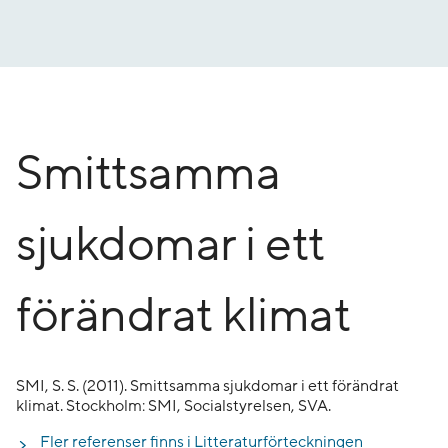
Gå
till
innehåll
Smittsamma
sjukdomar i ett
förändrat klimat
SMI, S. S. (2011). Smittsamma sjukdomar i ett förändrat
klimat. Stockholm: SMI, Socialstyrelsen, SVA.
Fler referenser finns i Litteraturförteckningen