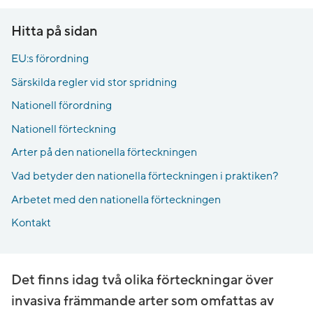
Hitta på sidan
EU:s förordning
Särskilda regler vid stor spridning
Nationell förordning
Nationell förteckning
Syfte med nationell förteckning
Arter på den nationella förteckningen
Vattenlevande arter
Vad betyder den nationella förteckningen i praktiken?
Landlevande arter
För privata fastighetsägare
Arbetet med den nationella förteckningen
För statliga myndigheter
Riskklassificering
Kontakt
För kommuner och regioner
Bedömning
Det finns idag två olika förteckningar över
invasiva främmande arter som omfattas av