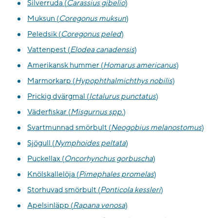
Silverruda (
Carassius gibelio
)
Muksun (
Coregonus muksun
)
Peledsik (
Coregonus peled
)
Vattenpest (
Elodea canadensis
)
Amerikansk hummer (
Homarus americanus
)
Marmorkarp (
Hypophthalmichthys nobilis
)
Prickig dvärgmal (
Ictalurus punctatus
)
Väderfiskar (
Misgurnus spp.
)
Svartmunnad smörbult (
Neogobius melanostomus
)
Sjögull (
Nymphoides peltata
)
Puckellax (
Oncorhynchus gorbuscha
)
Knölskallelöja (
Pimephales promelas
)
Storhuvad smörbult (
Ponticola kessleri
)
Apelsinläpp (
Rapana venosa
)