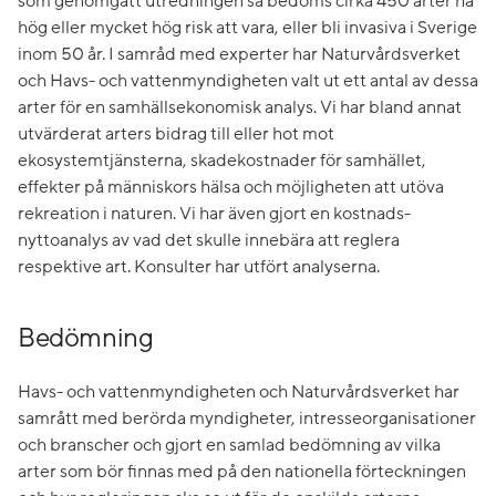
som genomgått utredningen så bedöms cirka 450 arter ha
hög eller mycket hög risk att vara, eller bli invasiva i Sverige
inom 50 år. I samråd med experter har Naturvårdsverket
och Havs- och vattenmyndigheten valt ut ett antal av dessa
arter för en samhällsekonomisk analys. Vi har bland annat
utvärderat arters bidrag till eller hot mot
ekosystemtjänsterna, skadekostnader för samhället,
effekter på människors hälsa och möjligheten att utöva
rekreation i naturen. Vi har även gjort en kostnads-
nyttoanalys av vad det skulle innebära att reglera
respektive art. Konsulter har utfört analyserna.
Bedömning
Havs- och vattenmyndigheten och Naturvårdsverket har
samrått med berörda myndigheter, intresseorganisationer
och branscher och gjort en samlad bedömning av vilka
arter som bör finnas med på den nationella förteckningen