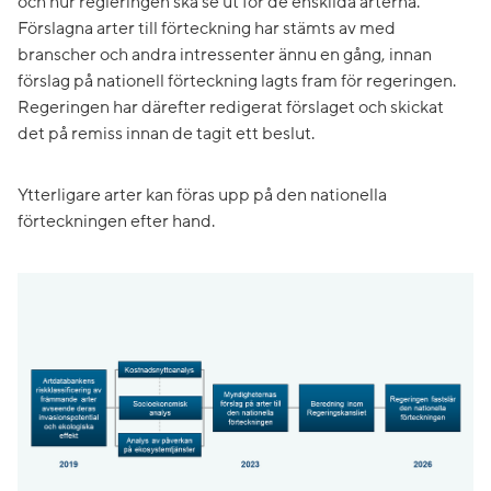
och hur regleringen ska se ut för de enskilda arterna.
Förslagna arter till förteckning har stämts av med
branscher och andra intressenter ännu en gång, innan
förslag på nationell förteckning lagts fram för regeringen.
Regeringen har därefter redigerat förslaget och skickat
det på remiss innan de tagit ett beslut.
Ytterligare arter kan föras upp på den nationella
förteckningen efter hand.
Fö