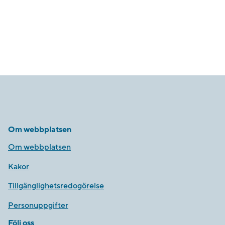
Om webbplatsen
Om webbplatsen
Kakor
Tillgänglighetsredogörelse
Personuppgifter
Följ oss