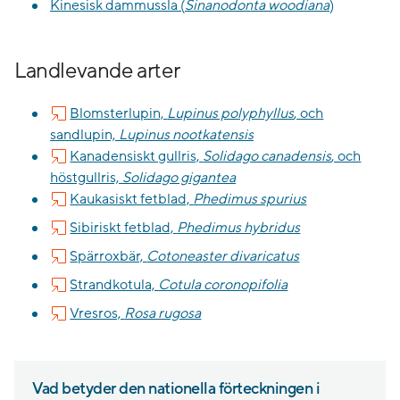
Kinesisk dammussla (
Sinanodonta woodiana
)
Landlevande arter
Blomsterlupin,
Lupinus polyphyllus
, och
sandlupin,
Lupinus nootkatensis
Kanadensiskt gullris,
Solidago canadensis
, och
höstgullris,
Solidago gigantea
Kaukasiskt fetblad,
Phedimus spurius
Sibiriskt fetblad,
Phedimus hybridus
Spärroxbär,
Cotoneaster divaricatus
Strandkotula,
Cotula coronopifolia
Vresros,
Rosa rugosa
Vad betyder den nationella förteckningen i