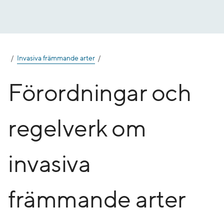
Gå
till
innehåll
Invasiva främmande arter
Förordningar och
regelverk om
invasiva
främmande arter