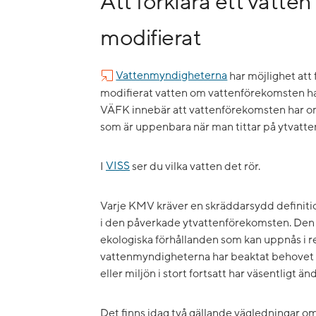
Att förklara ett vatten
modifierat
Vattenmyndigheterna
har möjlighet att
modifierat vatten om vattenförekomsten har
VÄFK innebär att vattenförekomsten har o
som är uppenbara när man tittar på ytvatt
I
VISS
ser du vilka vatten det rör.
Varje KMV kräver en skräddarsydd definition
i den påverkade ytvattenförekomsten. Den 
ekologiska förhållanden som kan uppnås i r
vattenmyndigheterna har beaktat behovet 
eller miljön i stort fortsatt har väsentligt än
Det finns idag två gällande vägledningar o