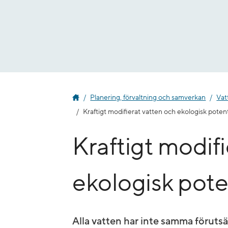
Gå
till
innehåll
Planering, förvaltning och samverkan
Vat
Kraftigt modifierat vatten och ekologisk potent
Kraftigt modif
ekologisk pote
Alla vatten har inte samma föruts