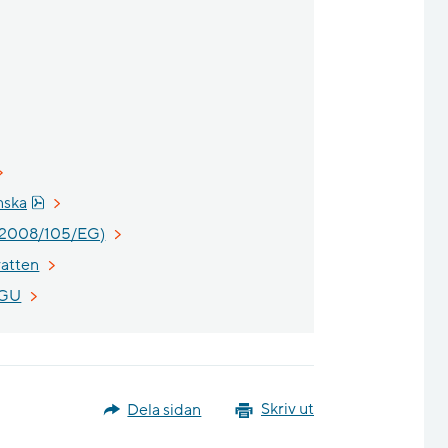
webbplats, öppnas i nytt fönster.
ats, öppnas i nytt fönster.
till annan webbplats, öppnas i nytt fönster.
plats.
nan webbplats.
änk till annan webbplats, öppnas i nytt fönster.
Pdf, 927.1 kB, öppnas i nytt fönster.
nska
Länk till annan webbplats, öppnas i nytt fönster.
 (2008/105/EG)
Länk till annan webbplats.
vatten
Länk till annan webbplats, öppnas i nytt fönster.
SGU
Dela sidan
Skriv ut