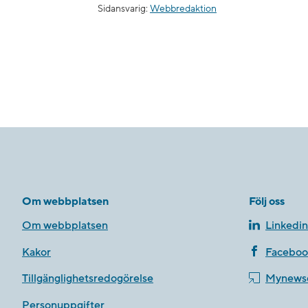
Sidansvarig:
Webbredaktion
Om webbplatsen
Följ oss
Om webbplatsen
Linkedin
Kakor
Faceboo
Tillgänglighetsredogörelse
Mynews
Personuppgifter