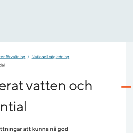
tenförvaltning
Nationell vägledning
ial
ierat vatten och
ntial
ättningar att kunna nå god