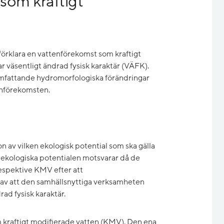
 som kraftigt
 förklara en vattenförekomst som kraftigt
 väsentligt ändrad fysisk karaktär (VÄFK).
mfattande hydromorfologiska förändringar
enförekomsten.
 av vilken ekologisk potential som ska gälla
ekologiska potentialen motsvarar då de
espektive KMV efter att
av att den samhällsnyttiga verksamheten
drad fysisk karaktär.
m kraftigt modifierade vatten (KMV). Den ena