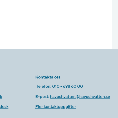
Kontakta oss
Telefon:
010 - 698 60 00
k
E-post:
havochvatten@havochvatten.se
desk
Fler kontaktuppgifter