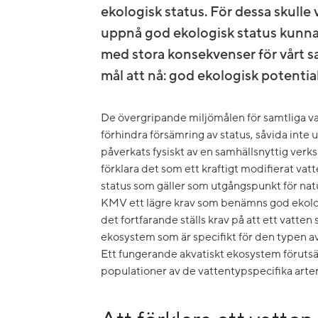
ekologisk status. För dessa skulle
uppnå god ekologisk status kunna
med stora konsekvenser för vårt s
mål att nå: god ekologisk potential
De övergripande miljömålen för samtliga va
förhindra försämring av status, såvida inte 
påverkats fysiskt av en samhällsnyttig verks
förklara det som ett kraftigt modifierat vatt
status som gäller som utgångspunkt för natu
KMV ett lägre krav som benämns god ekolog
det fortfarande ställs krav på att ett vatte
ekosystem som är specifikt för den typen av
Ett fungerande akvatiskt ekosystem förutsät
populationer av de vattentypspecifika artern