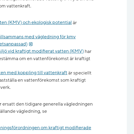
om vattenkraft.
tten (KMV) och ekologisk potential
är
 tillsammans med vägledning för kmv
xlsx, 73.5 kB.
ghetsanpassad)
jö vid kraftigt modifierat vatten (KMV)
har
 bestämma om en vattenförekomst är kraftigt
ten med koppling till vattenkraft
är speciellt
astställa en vattenförekomst som kraftigt
verk.
 ersatt den tidigare generella vägledningen
gällande vägledning, se
ltningsförordningen om kraftigt modifierade