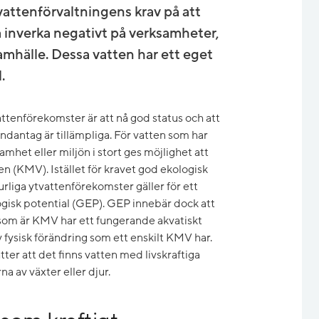
 vattenförvaltningens krav på att
 inverka negativt på verksamheter,
amhälle. Dessa vatten har ett eget
.
ttenförekomster är att nå god status och att
undantag är tillämpliga. För vatten som har
amhet eller miljön i stort ges möjlighet att
en (KMV). Istället för kravet god ekologisk
rliga ytvattenförekomster gäller för ett
isk potential (GEP). GEP innebär dock att
n som är KMV har ett fungerande akvatiskt
 fysisk förändring som ett enskilt KMV har.
ter att det finns vatten med livskraftiga
a av växter eller djur.