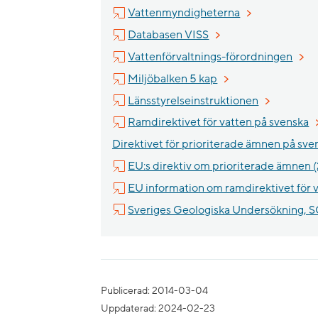
Länk till annan 
Vattenmyndigheterna
Länk till annan webbpl
Databasen VISS
Länk 
Vattenförvaltnings-förordningen
Länk till annan webb
Miljöbalken 5 kap
Länk till an
Länsstyrelseinstruktionen
L
Ramdirektivet för vatten på svenska
Direktivet för prioriterade ämnen på sve
EU:s direktiv om prioriterade ämnen
EU information om ramdirektivet för 
Sveriges Geologiska Undersökning, 
Publicerad: 2014-03-04
Uppdaterad: 2024-02-23