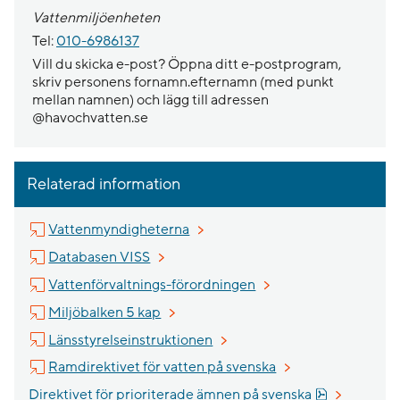
Vattenmiljöenheten
Tel:
010-6986137
Vill du skicka e-post? Öppna ditt e-postprogram,
skriv personens fornamn.efternamn (med punkt
mellan namnen) och lägg till adressen
@havochvatten.se
Relaterad information
Länk till annan webbplats, öppnas 
Vattenmyndigheterna
Länk till annan webbplats, öppnas i nytt 
Databasen VISS
Länk till annan webbpla
Vattenförvaltnings-förordningen
Länk till annan webbplats.
Miljöbalken 5 kap
Länk till annan webbplats.
Länsstyrelseinstruktionen
Länk till annan webb
Ramdirektivet för vatten på svenska
Pdf, 927.1 k
Direktivet för prioriterade ämnen på svenska