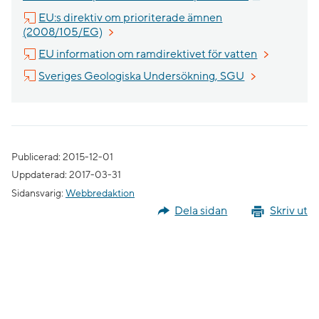
EU:s direktiv om prioriterade ämnen
Länk till annan webbplats, öppnas i nytt fön
(2008/105/EG)
Länk till an
EU information om ramdirektivet för vatten
Länk till annan
Sveriges Geologiska Undersökning, SGU
Publicerad: 2015-12-01
Uppdaterad: 2017-03-31
Sidansvarig:
Webbredaktion
Dela sidan
Skriv ut