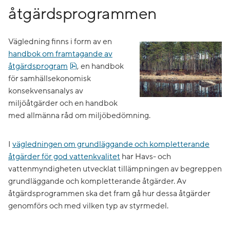
åtgärdsprogrammen
Vägledning finns i form av en
handbok om framtagande av
pdf, 816.6 kB.
åtgärdsprogram
, en handbok
för samhällsekonomisk
konsekvensanalys av
miljöåtgärder och en handbok
med allmänna råd om miljöbedömning.
I
vägledningen om grundläggande och kompletterande
åtgärder för god vattenkvalitet
har Havs- och
vattenmyndigheten utvecklat tillämpningen av begreppen
grundläggande och kompletterande åtgärder. Av
åtgärdsprogrammen ska det fram gå hur dessa åtgärder
genomförs och med vilken typ av styrmedel.