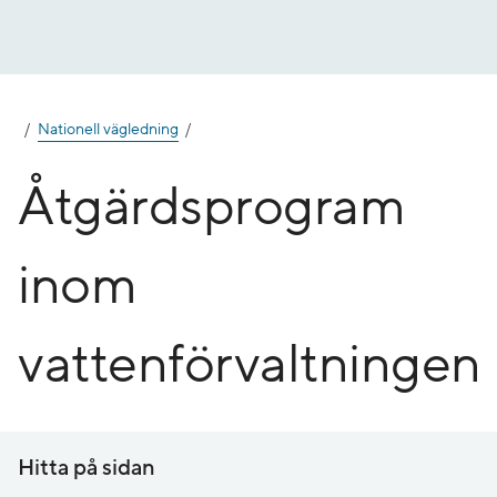
Gå
till
innehåll
Nationell vägledning
Åtgärdsprogram
inom
vattenförvaltningen
Hitta på sidan