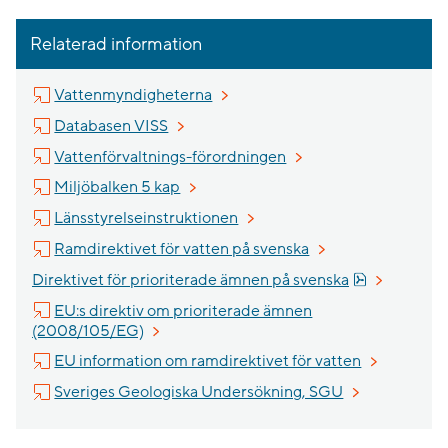
Relaterad information
Länk till annan webbplats, öppnas 
Vattenmyndigheterna
Länk till annan webbplats, öppnas i nytt 
Databasen VISS
Länk till annan webbpla
Vattenförvaltnings-förordningen
Länk till annan webbplats.
Miljöbalken 5 kap
Länk till annan webbplats.
Länsstyrelseinstruktionen
Länk till annan webb
Ramdirektivet för vatten på svenska
Pdf, 927.1 k
Direktivet för prioriterade ämnen på svenska
EU:s direktiv om prioriterade ämnen
Länk till annan webbplats, öppnas i nytt fön
(2008/105/EG)
Länk till an
EU information om ramdirektivet för vatten
Länk till annan
Sveriges Geologiska Undersökning, SGU