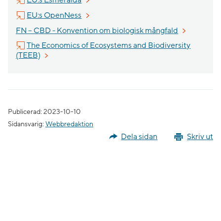
EU:s Esmeralda
Länk till annan webbplats, öppnas i nytt 
EU:s OpenNess
FN – CBD - Konvention om biologisk mångfald
The Economics of Ecosystems and Biodiversity
Länk till annan webbplats, öppnas i nytt fönster.
(TEEB)
Publicerad: 2023-10-10
Sidansvarig:
Webbredaktion
Dela sidan
Skriv ut