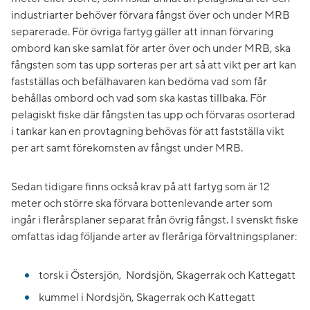
industriarter behöver förvara fångst över och under MRB
separerade. För övriga fartyg gäller att innan förvaring
ombord kan ske samlat för arter över och under MRB, ska
fångsten som tas upp sorteras per art så att vikt per art kan
fastställas och befälhavaren kan bedöma vad som får
behållas ombord och vad som ska kastas tillbaka. För
pelagiskt fiske där fångsten tas upp och förvaras osorterad
i tankar kan en provtagning behövas för att fastställa vikt
per art samt förekomsten av fångst under MRB.
Sedan tidigare finns också krav på att fartyg som är 12
meter och större ska förvara bottenlevande arter som
ingår i flerårsplaner separat från övrig fångst. I svenskt fiske
omfattas idag följande arter av fleråriga för­valt­ningsplaner:
torsk i Östersjön, Nordsjön, Skagerrak och Kattegatt
kummel i Nordsjön, Skagerrak och Kattegatt