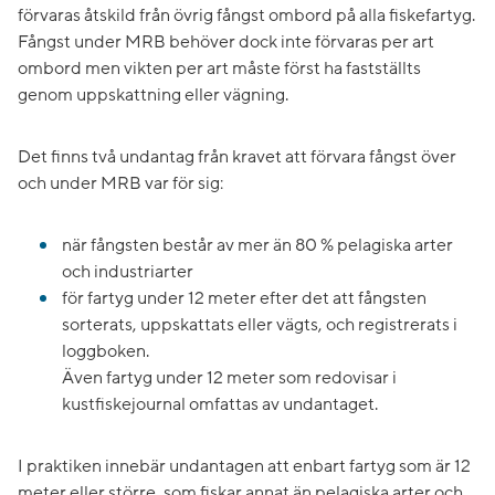
förvaras åtskild från övrig fångst ombord på alla fiskefartyg.
Fångst under MRB behöver dock inte förvaras per art
ombord men vikten per art måste först ha fastställts
genom uppskattning eller vägning.
Det finns två undantag från kravet att förvara fångst över
och under MRB var för sig:
när fångsten består av mer än 80 % pelagiska arter
och industriarter
för fartyg under 12 meter efter det att fångsten
sorterats, uppskattats eller vägts, och registre­rats i
loggboken.
Även fartyg under 12 meter som redovisar i
kustfiskejournal omfattas av undantaget.
I praktiken innebär undantagen att enbart fartyg som är 12
meter eller större, som fiskar annat än pelagiska arter och