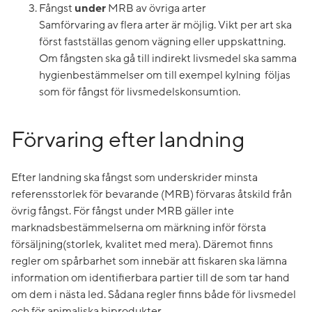
Fångst
under
MRB av övriga arter
Samförvaring av flera arter är möjlig. Vikt per art ska
först fastställas genom vägning eller uppskattning.
Om fångsten ska gå till indirekt livsmedel ska samma
hygienbestämmelser om till exempel kylning följas
som för fångst för livsmedelskonsumtion.
Förvaring efter landning
Efter landning ska fångst som underskrider minsta
referensstorlek för bevarande (MRB) förvaras åtskild från
övrig fångst. För fångst under MRB gäller inte
marknadsbestämmelserna om märkning inför första
försäljning(storlek, kvalitet med mera). Däremot finns
regler om spårbarhet som innebär att fiskaren ska lämna
information om identifierbara partier till de som tar hand
om dem i nästa led. Sådana regler finns både för livsmedel
och för animaliska biprodukter.