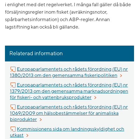
i enlighet med det regelverket. I många fall gäller då både
försäljningsregler inom fisket (avräkningsnotor,
spårbarhetsinformation) och ABP-regler. Annan
lagstiftning kan också bli gällande.
Relaterad information
Europaparlamentets och rådets förordning (EU) nr
Länk till 
1380/2013 om den gemensamma fiskeripolitiken
Europaparlamentets och rådets förordning (EU) nr
1379/2013 om den gemensamma marknadsordningen
Länk till annan webbpl
för fiskeri- och vattenbruksprodukter
Europaparlamentets och rådets förordning (EU) nr
1069/2009 om hälsobestämmelser för animaliska
Länk till annan webbplats, öppnas i nytt fönster
biprodukter
Kommissionens sida om landningsskyldighet och
Länk till annan webbplats, öppnas i nytt fönster.
utkast