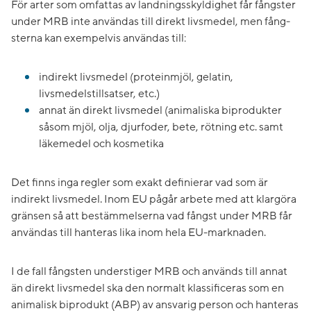
För arter som omfattas av land­nings­skyldighet får fångster
under MRB inte användas till direkt livsmedel, men fång­
ster­­na kan exempelvis användas till:
indirekt livsmedel (proteinmjöl, gelatin,
livsmedelstillsatser, etc.)
annat än direkt livsmedel (animaliska biprodukter
såsom mjöl, olja, djurfoder, bete, rötning etc. samt
läkemedel och kosmetika
Det finns inga regler som exakt definierar vad som är
indirekt livsmedel. Inom EU pågår arbete med att klargöra
gränsen så att bestämmelserna vad fångst under MRB får
användas till hanteras lika inom hela EU-marknaden.
I de fall fångsten understiger MRB och används till annat
än direkt livsmedel ska den normalt klassificeras som en
animalisk biprodukt (ABP) av ansvarig person och hanteras