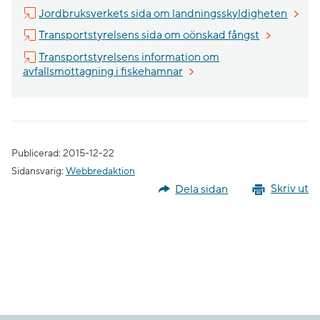
Länk t
Jordbruksverkets sida om landningsskyldigheten
Länk till an
Transportstyrelsens sida om oönskad fångst
Transportstyrelsens information om
Länk till annan webbplats, ö
avfallsmottagning i fiskehamnar
Publicerad: 2015-12-22
Sidansvarig:
Webbredaktion
Dela sidan
Skriv ut