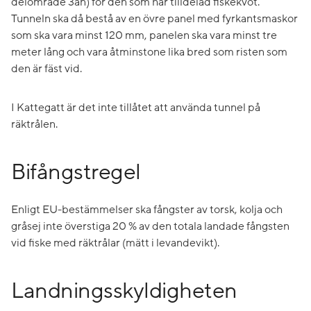
delområde 3an) för den som har tilldelad fiskekvot.
Tunneln ska då bestå av en övre panel med fyrkantsmaskor
som ska vara minst 120 mm, panelen ska vara minst tre
meter lång och vara åtminstone lika bred som risten som
den är fäst vid.
I Kattegatt är det inte tillåtet att använda tunnel på
räktrålen.
Bifångstregel
Enligt EU-bestämmelser ska fångster av torsk, kolja och
gråsej inte överstiga 20 % av den totala landade fångsten
vid fiske med räktrålar (mätt i levandevikt).
Landningsskyldigheten