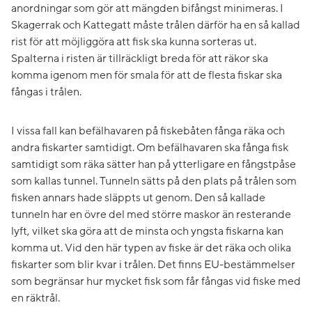
anordningar som gör att mängden bifångst minimeras. I
Skagerrak och Kattegatt måste trålen därför ha en så kallad
rist för att möjliggöra att fisk ska kunna sorteras ut.
Spalterna i risten är tillräckligt breda för att räkor ska
komma igenom men för smala för att de flesta fiskar ska
fångas i trålen.
I vissa fall kan befälhavaren på fiskebåten fånga räka och
andra fiskarter samtidigt. Om befälhavaren ska fånga fisk
samtidigt som räka sätter han på ytterligare en fångstpåse
som kallas tunnel. Tunneln sätts på den plats på trålen som
fisken annars hade släppts ut genom. Den så kallade
tunneln har en övre del med större maskor än resterande
lyft, vilket ska göra att de minsta och yngsta fiskarna kan
komma ut. Vid den här typen av fiske är det räka och olika
fiskarter som blir kvar i trålen. Det finns EU-bestämmelser
som begränsar hur mycket fisk som får fångas vid fiske med
en räktrål.