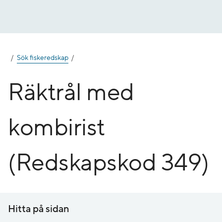
Gå
till
innehåll
Sök fiskeredskap
Räktrål med
kombirist
(Redskapskod 349)
Hitta på sidan