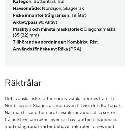
Kategori:
Bottentrål, Trål
Havsområde:
Nordsjön, Skagerrak
Fiske innanför trålgränsen:
Tillåtet
Aktivt/passivt:
Aktivt
Masktyp och minsta maskstorlek:
Diagonalmaska
(35 (32) mm)
Tillhörande anordningar:
Kombirist, Rist
Används för fiske av:
Räka (PRA)
Räktrålar
Det svenska fisket efter nordhavsräka bedrivs främst i
Nordsjön och Skagerrak, men även till viss del i Kattegatt.
När man fiskar efter nordhavsräka används olika sorters
trålar. Eftersom räkan lever när havsbotten tillsammans
med många andra arter behöver räktrålen förses med