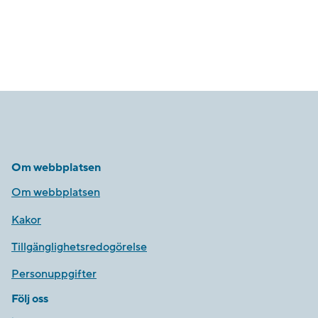
Om webbplatsen
Om webbplatsen
Kakor
Tillgänglighetsredogörelse
Personuppgifter
Följ oss