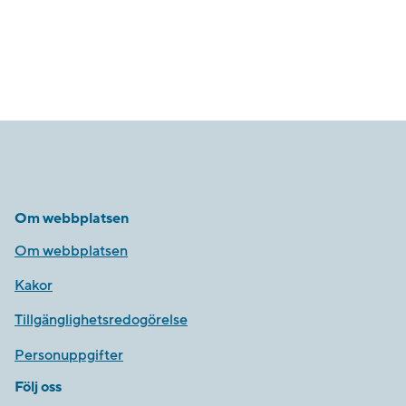
Om webbplatsen
Om webbplatsen
Kakor
Tillgänglighetsredogörelse
Personuppgifter
Följ oss