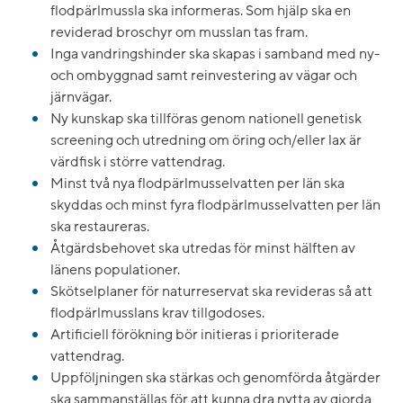
flodpärlmussla ska informeras. Som hjälp ska en
reviderad broschyr om musslan tas fram.
Inga vandringshinder ska skapas i samband med ny-
och ombyggnad samt reinvestering av vägar och
järnvägar.
Ny kunskap ska tillföras genom nationell genetisk
screening och utredning om öring och/eller lax är
värdfisk i större vattendrag.
Minst två nya flodpärlmusselvatten per län ska
skyddas och minst fyra flodpärlmusselvatten per län
ska restaureras.
Åtgärdsbehovet ska utredas för minst hälften av
länens populationer.
Skötselplaner för naturreservat ska revideras så att
flodpärlmusslans krav tillgodoses.
Artificiell förökning bör initieras i prioriterade
vattendrag.
Uppföljningen ska stärkas och genomförda åtgärder
ska sammanställas för att kunna dra nytta av gjorda