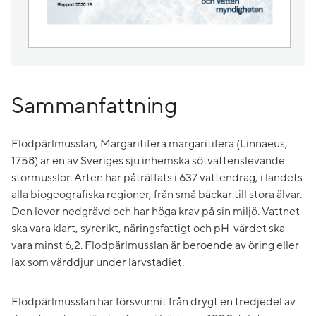
Sammanfattning
Flodpärlmusslan, Margaritifera margaritifera (Linnaeus,
1758) är en av Sveriges sju inhemska sötvattenslevande
stormusslor. Arten har påträffats i 637 vattendrag, i landets
alla biogeografiska regioner, från små bäckar till stora älvar.
Den lever nedgrävd och har höga krav på sin miljö. Vattnet
ska vara klart, syrerikt, näringsfattigt och pH-värdet ska
vara minst 6,2. Flodpärlmusslan är beroende av öring eller
lax som värddjur under larvstadiet.
Flodpärlmusslan har försvunnit från drygt en tredjedel av