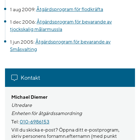
1 aug 2009:
Åtgärdsprogram för flodkräfta
1 dec 2006:
Åtgärdsprogram för bevarande av
tjockskalig målarmussla
1 jun 2005:
Åtgärdsprogram för bevarande av
Småsvalting
Kontakt
Michael Diemer
Utredare
Enheten för åtgärdssamordning
Tel:
010-6986153
Vill du skicka e-post? Öppna ditt e-postprogram,
skriv personens fornamn.efternamn (med punkt