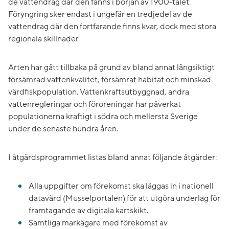
de vattendrag där den fanns i början av 1900-talet.
Föryngring sker endast i ungefär en tredjedel av de
vattendrag där den fortfarande finns kvar, dock med stora
regionala skillnader
Arten har gått tillbaka på grund av bland annat långsiktigt
försämrad vattenkvalitet, försämrat habitat och minskad
värdfiskpopulation. Vattenkraftsutbyggnad, andra
vattenregleringar och föroreningar har påverkat
populationerna kraftigt i södra och mellersta Sverige
under de senaste hundra åren.
I åtgärdsprogrammet listas bland annat följande åtgärder:
Alla uppgifter om förekomst ska läggas in i nationell
datavärd (Musselportalen) för att utgöra underlag för
framtagande av digitala kartskikt.
Samtliga markägare med förekomst av