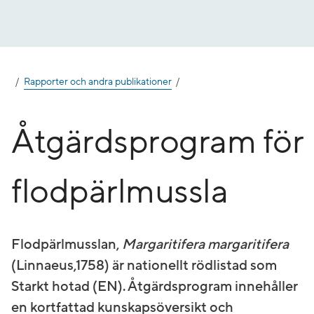
Gå
till
innehåll
Rapporter och andra publikationer
Åtgärdsprogram för
flodpärlmussla
Flodpärlmusslan,
Margaritifera margaritifera
(Linnaeus,1758) är nationellt rödlistad som
Starkt hotad (EN). Åtgärdsprogram innehåller
en kortfattad kunskapsöversikt och