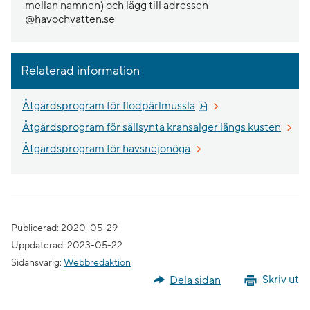
mellan namnen) och lägg till adressen
@havochvatten.se
Relaterad information
Pdf, 5.2 MB.
Åtgärdsprogram för flodpärlmussla
Åtgärdsprogram för sällsynta kransalger längs kusten
Åtgärdsprogram för havsnejonöga
Publicerad: 2020-05-29
Uppdaterad: 2023-05-22
Sidansvarig:
Webbredaktion
Dela sidan
Skriv ut