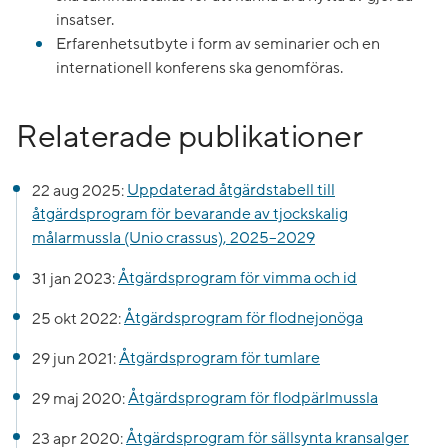
insatser.
Erfarenhetsutbyte i form av seminarier och en
internationell konferens ska genomföras.
Relaterade publikationer
22 aug 2025:
Uppdaterad åtgärdstabell till
åtgärdsprogram för bevarande av tjockskalig
målarmussla (Unio crassus), 2025–2029
31 jan 2023:
Åtgärdsprogram för vimma och id
25 okt 2022:
Åtgärdsprogram för flodnejonöga
29 jun 2021:
Åtgärdsprogram för tumlare
29 maj 2020:
Åtgärdsprogram för flodpärlmussla
23 apr 2020:
Åtgärdsprogram för sällsynta kransalger