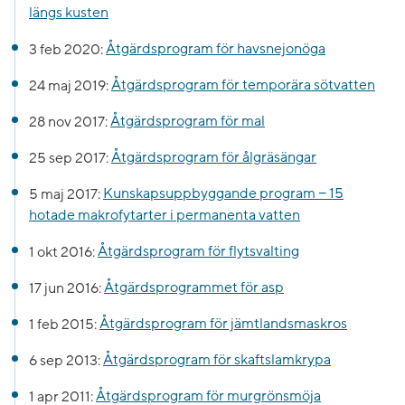
längs kusten
3 feb 2020:
Åtgärdsprogram för havsnejonöga
24 maj 2019:
Åtgärdsprogram för temporära sötvatten
28 nov 2017:
Åtgärdsprogram för mal
25 sep 2017:
Åtgärdsprogram för ålgräsängar
5 maj 2017:
Kunskapsuppbyggande program − 15
hotade makrofytarter i permanenta vatten
1 okt 2016:
Åtgärdsprogram för flytsvalting
17 jun 2016:
Åtgärdsprogrammet för asp
1 feb 2015:
Åtgärdsprogram för jämtlandsmaskros
6 sep 2013:
Åtgärdsprogram för skaftslamkrypa
1 apr 2011:
Åtgärdsprogram för murgrönsmöja