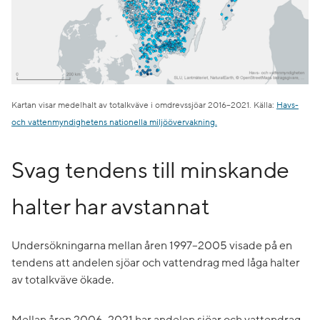
Kartan visar medelhalt av totalkväve i omdrevssjöar 2016–2021. Källa:
Havs-
och vattenmyndighetens nationella miljöövervakning.
Svag tendens till minskande
halter har avstannat
Undersökningarna mellan åren 1997–2005 visade på en
tendens att andelen sjöar och vattendrag med låga halter
av totalkväve ökade.
Mellan åren 2006–2021 har andelen sjöar och vattendrag