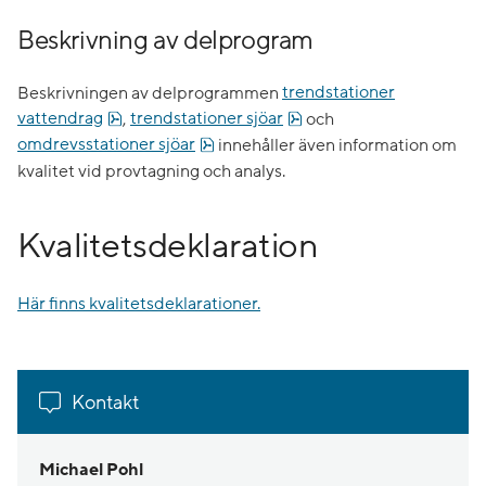
Beskrivning av delprogram
Beskrivningen av delprogrammen
trendstationer
pdf, 357.5 kB.
pdf, 357 kB.
vattendrag
,
trendstationer sjöar
och
pdf, 232 kB.
omdrevsstationer sjöar
innehåller även information om
kvalitet vid provtagning och analys.
Kvalitetsdeklaration
Här finns kvalitetsdeklarationer.
Kontakt
Michael Pohl