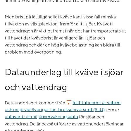
är mindre vanligt att använda den totala halten av kväve.
Men brist på lättillgängligt kväve kan i vissa fall minska
tillväxten av växtplankton, framför allt i sjöar. Kvävet i
vattendragen är viktigt främst när det har transporterats ut
till havet där kvävebrist är vanligare än i sjöar och
vattendrag och där en hög kvävebelastning kan bidra till
problem med övergödning.
Dataunderlag till kväve i sjöar
och vattendrag
Dataunderlaget kommer från
Institutionen för vatten
och miljö vid Sveriges lantbruksuniversitet (SLU)
som är
datavärd för miljöövervakningsdata
för sjöar och
vattendrag. De är också utförare av vattenundersökningar
på uppdrag av HaV.