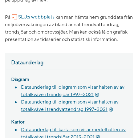
På
SLU:s webbplats
kan man hämta hem grunddata från
miljöövervakningen av bland annat trendvattendrag,
trendsjöar och omdrevssjöar. Man kan också få en grafisk
presentation av tidsserier och statistisk information.
Dataunderlag
Diagram
Dataunderlag till diagram som visar halten av av
xlsx, 172.8 kB.
totalkväve i trendsjöar 1997–2021
Dataunderlag till diagram som visar halten av
xlsx, 119.5 k
totalkväve i trendvattendrag 1997–2021
Kartor
Dataunderlag till karta som visar medelhalten av
xlsx, 55.6 kB.
totalkväve i trendsjöar 2019–2021