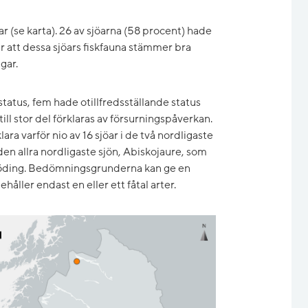
 (se karta). 26 av sjöarna (58 procent) hade
är att dessa sjöars fiskfauna stämmer bra
gar.
tatus, fem hade otillfredsställande status
till stor del förklaras av försurningspåverkan.
a varför nio av 16 sjöar i de två nordligaste
 den allra nordligaste sjön, Abiskojaure, som
 röding. Bedömningsgrunderna kan ge en
nehåller endast en eller ett fåtal arter.