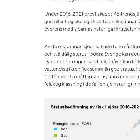
Under 2016-2021 provfiskades 45 trendsjöar
god eller hög ekologisk status, vilket inneb
överens med sjöarnas naturliga förutsättnin
Av de resterande sjöarna hade tolv måttlig s
och två dålig status. I södra Sverige kan det 
Däremot kan ingen känd miljöpåverkan förklar
vattendistrikten fick sämre än god status. I
bedömdes ha måttlig status, finns endast
felaktig klassning i de fall en sjö naturligt in