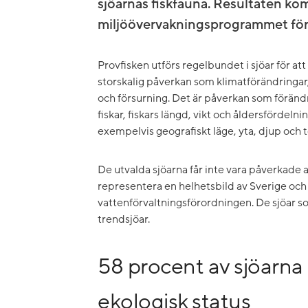
sjöarnas fiskfauna. Resultaten ko
miljöövervakningsprogrammet för
Provfisken utförs regelbundet i sjöar för att 
storskalig påverkan som klimatförändringa
och försurning. Det är påverkan som förändr
fiskar, fiskars längd, vikt och åldersfördeln
exempelvis geografiskt läge, yta, djup och 
De utvalda sjöarna får inte vara påverkade
representera en helhetsbild av Sverige och v
vattenförvaltningsförordningen. De sjöar s
trendsjöar.
58 procent av sjöarna
ekologisk status