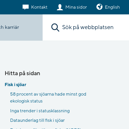
Kontakt
Mina sidor
English
Sök. Sökförslagen presenteras under sökr
h karriär
Hitta på sidan
Fisk i sjöar
58 procent av sjöarna hade minst god
ekologisk status
Inga trender i statusklassning
Dataunderlag till fisk i sjöar