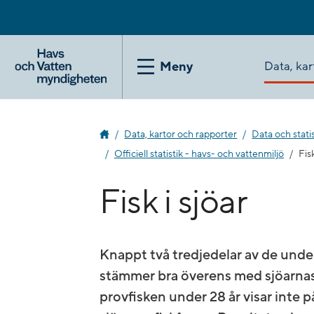
Gå
till
innehåll
Data, kar
Meny
Data, kartor och rapporter
Data och statis
Officiell statistik - havs- och vattenmiljö
Fisk
Fisk i sjöar
Knappt två tredjedelar av de unde
stämmer bra överens med sjöarnas 
provfisken under 28 år visar inte 