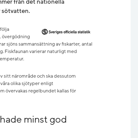
mmer från det nationella
 sötvatten.
följa
r, övergödning
ar sjöns sammansättning av fiskarter, antal
ing. Fiskfaunan varierar naturligt med
temperatur.
 av sitt närområde och ska dessutom
åra olika sjötyper enligt
om övervakas regelbundet kallas för
 hade minst god