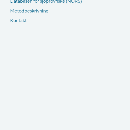
Databasen för sjöprovfiske (NORS)
Metodbeskrivning
Kontakt