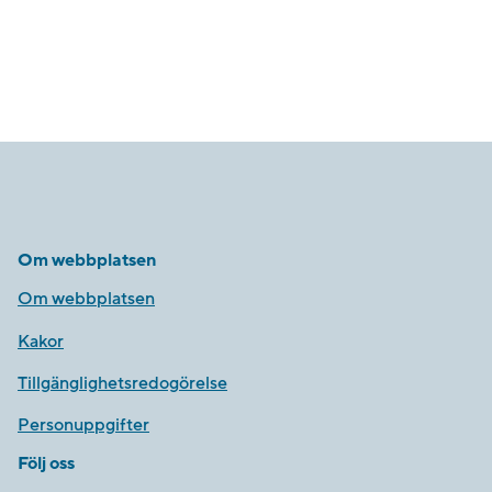
Om webbplatsen
Om webbplatsen
Kakor
Tillgänglighetsredogörelse
Personuppgifter
Följ oss