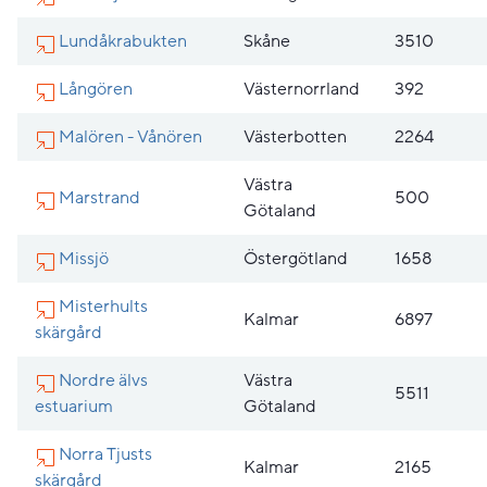
Lundåkrabukten
Skåne
3510
Långören
Västernorrland
392
Malören - Vånören
Västerbotten
2264
Västra
Marstrand
500
Götaland
Missjö
Östergötland
1658
Misterhults
Kalmar
6897
skärgård
Nordre älvs
Västra
5511
estuarium
Götaland
Norra Tjusts
Kalmar
2165
skärgård