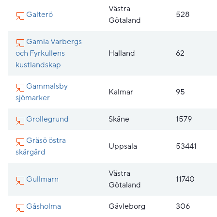
Västra
Galterö
528
Götaland
Gamla Varbergs
och Fyrkullens
Halland
62
kustlandskap
Gammalsby
Kalmar
95
sjömarker
Grollegrund
Skåne
1579
Gräsö östra
Uppsala
53441
skärgård
Västra
Gullmarn
11740
Götaland
Gåsholma
Gävleborg
306