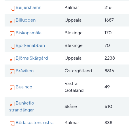
Beijershamn
Kalmar
216
Billudden
Uppsala
1687
Biskopsmåla
Blekinge
170
Björkenabben
Blekinge
70
Björns Skärgård
Uppsala
2238
Bråviken
Östergötland
8816
Västra
Bua hed
49
Götaland
Bunkeflo
Skåne
510
strandängar
Bödakustens östra
Kalmar
338