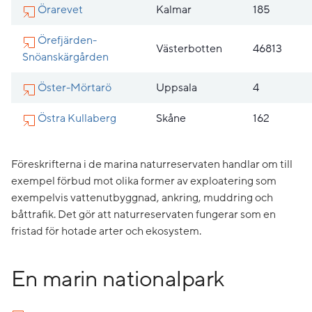
Örarevet
Kalmar
185
Örefjärden-
Västerbotten
46813
Snöanskärgården
Öster-Mörtarö
Uppsala
4
Östra Kullaberg
Skåne
162
Föreskrifterna i de marina naturreservaten handlar om till
exempel förbud mot olika former av exploatering som
exempelvis vattenutbyggnad, ankring, muddring och
båttrafik. Det gör att naturreservaten fungerar som en
fristad för hotade arter och ekosystem.
En marin nationalpark