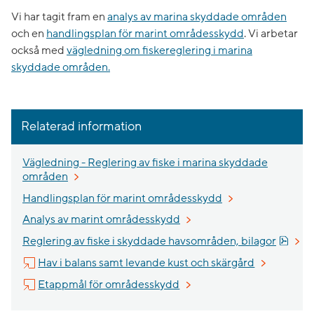
Vi har tagit fram en
analys av marina skyddade områden
och en
handlingsplan för marint områdesskydd
. Vi arbetar
också med
vägledning om fiskereglering i marina
skyddade områden.
Relaterad information
Vägledning - Reglering av fiske i marina skyddade
områden
Handlingsplan för marint områdesskydd
Analys av marint områdesskydd
Pdf, 
Reglering av fiske i skyddade havsområden, bilagor
Länk till an
Hav i balans samt levande kust och skärgård
Länk till annan webbplats, ö
Etappmål för områdesskydd