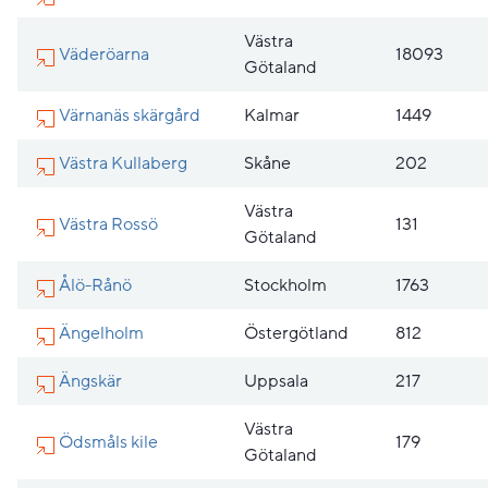
Västra
Väderöarna
18093
Götaland
Värnanäs skärgård
Kalmar
1449
Västra Kullaberg
Skåne
202
Västra
Västra Rossö
131
Götaland
Ålö-Rånö
Stockholm
1763
Ängelholm
Östergötland
812
Ängskär
Uppsala
217
Västra
Ödsmåls kile
179
Götaland