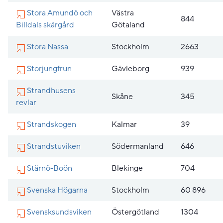
Stora Amundö och
Västra
844
Billdals skärgård
Götaland
Stora Nassa
Stockholm
2663
Storjungfrun
Gävleborg
939
Strandhusens
Skåne
345
revlar
Strandskogen
Kalmar
39
Strandstuviken
Södermanland
646
Stärnö-Boön
Blekinge
704
Svenska Högarna
Stockholm
60 896
Svensksundsviken
Östergötland
1304