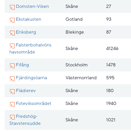
Domsten-Viken
Skåne
27
Ekstakusten
Gotland
93
Eriksberg
Blekinge
87
Falsterbohalvöns
Skåne
41246
havsområde
Fifång
Stockholm
1478
Fjärdingsöarna
Västernorrland
595
Flädierev
Skåne
180
Foteviksområdet
Skåne
1940
Fredshög-
Skåne
1021
Stavstensudde