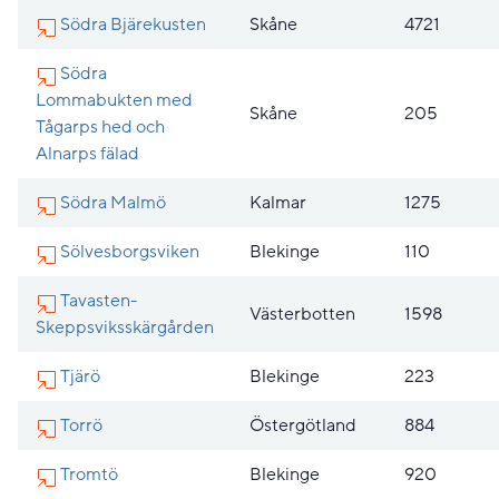
Södra Bjärekusten
Skåne
4721
Södra
Lommabukten med
Skåne
205
Tågarps hed och
Alnarps fälad
Södra Malmö
Kalmar
1275
Sölvesborgsviken
Blekinge
110
Tavasten-
Västerbotten
1598
Skeppsviksskärgården
Tjärö
Blekinge
223
Torrö
Östergötland
884
Tromtö
Blekinge
920