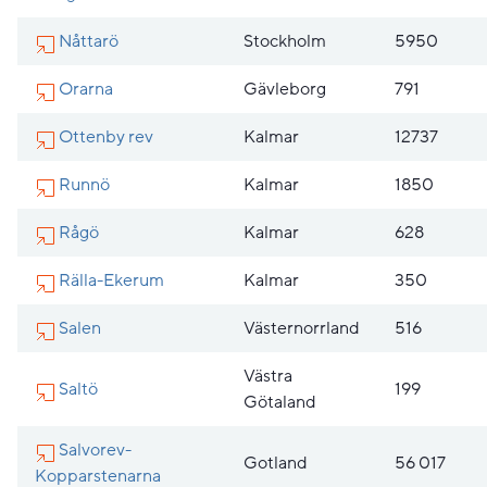
Nåttarö
Stockholm
5950
Orarna
Gävleborg
791
Ottenby rev
Kalmar
12737
Runnö
Kalmar
1850
Rågö
Kalmar
628
Rälla-Ekerum
Kalmar
350
Salen
Västernorrland
516
Västra
Saltö
199
Götaland
Salvorev-
Gotland
56 017
Kopparstenarna