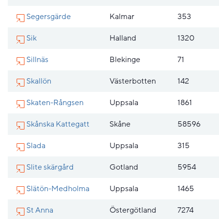
Segersgärde
Kalmar
353
Sik
Halland
1320
Sillnäs
Blekinge
71
Skallön
Västerbotten
142
Skaten-Rångsen
Uppsala
1861
Skånska Kattegatt
Skåne
58596
Slada
Uppsala
315
Slite skärgård
Gotland
5954
Slätön-Medholma
Uppsala
1465
St Anna
Östergötland
7274