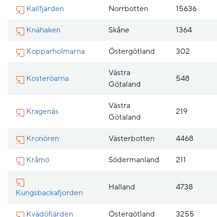
Kallfjärden
Norrbotten
15636
Knähaken
Skåne
1364
Kopparholmarna
Östergötland
302
Västra
Kosteröarna
548
Götaland
Västra
Kragenäs
219
Götaland
Kronören
Västerbotten
4468
Kråmö
Södermanland
211
Halland
4738
Kungsbackafjorden
Kvädöfjärden
Östergötland
3255