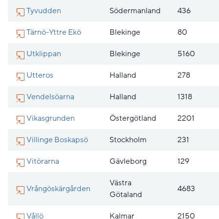
Tyvudden
Södermanland
436
Tärnö-Yttre Ekö
Blekinge
80
Utklippan
Blekinge
5160
Utteros
Halland
278
Vendelsöarna
Halland
1318
Vikasgrunden
Östergötland
2201
Villinge Boskapsö
Stockholm
231
Vitörarna
Gävleborg
129
Västra
Vrångöskärgården
4683
Götaland
Vållö
Kalmar
2150