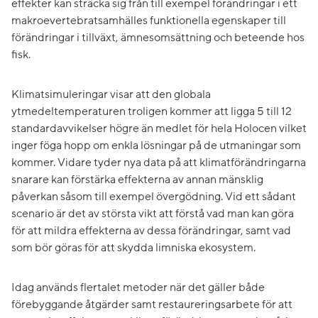
effekter kan sträcka sig från till exempel förändringar i ett
makroevertebratsamhälles funktionella egenskaper till
förändringar i tillväxt, ämnesomsättning och beteende hos
fisk.
Klimatsimuleringar visar att den globala
ytmedeltemperaturen troligen kommer att ligga 5 till 12
standardavvikelser högre än medlet för hela Holocen vilket
inger föga hopp om enkla lösningar på de utmaningar som
kommer. Vidare tyder nya data på att klimatförändringarna
snarare kan förstärka effekterna av annan mänsklig
påverkan såsom till exempel övergödning. Vid ett sådant
scenario är det av största vikt att förstå vad man kan göra
för att mildra effekterna av dessa förändringar, samt vad
som bör göras för att skydda limniska ekosystem.
Idag används flertalet metoder när det gäller både
förebyggande åtgärder samt restaureringsarbete för att