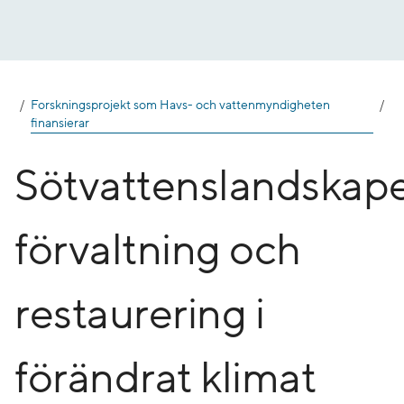
Gå
till
innehåll
Forskningsprojekt som Havs- och vattenmyndigheten
finansierar
Sötvattenslandskap
förvaltning och
restaurering i
förändrat klimat