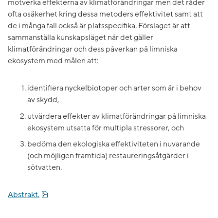
motverka effekterna av klimatförändringar men det råder
ofta osäkerhet kring dessa metoders effektivitet samt att
de i många fall också är platsspecifika. Förslaget är att
sammanställa kunskapsläget när det gäller
klimatförändringar och dess påverkan på limniska
ekosystem med målen att:
identifiera nyckelbiotoper och arter som är i behov
av skydd,
utvärdera effekter av klimatförändringar på limniska
ekosystem utsatta för multipla stressorer, och
bedöma den ekologiska effektiviteten i nuvarande
(och möjligen framtida) restaureringsåtgärder i
sötvatten.
pdf, 617.7 kB.
Abstrakt.