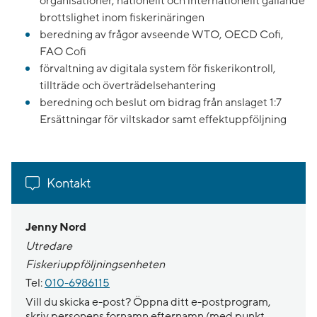
organisationer, nationellt och internationellt gällande
brottslighet inom fiskerinäringen
beredning av frågor avseende WTO, OECD Cofi,
FAO Cofi
förvaltning av digitala system för fiskerikontroll,
tillträde och överträdelsehantering
beredning och beslut om bidrag från anslaget 1:7
Ersättningar för viltskador samt effektuppföljning
Kontakt
Jenny Nord
Utredare
Fiskeriuppföljningsenheten
Tel:
010-6986115
Vill du skicka e-post? Öppna ditt e-postprogram,
skriv personens fornamn.efternamn (med punkt