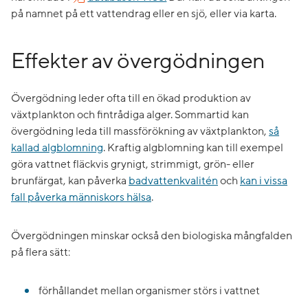
på namnet på ett vattendrag eller en sjö, eller via karta.
Effekter av övergödningen
Övergödning leder ofta till en ökad produktion av
växtplankton och fintrådiga alger. Sommartid kan
övergödning leda till massförökning av växtplankton,
så
kallad algblomning
. Kraftig algblomning kan till exempel
göra vattnet fläckvis grynigt, strimmigt, grön- eller
brunfärgat, kan påverka
badvattenkvalitén
och
kan i vissa
fall påverka människors hälsa
.
Övergödningen minskar också den biologiska mångfalden
på flera sätt:
förhållandet mellan organismer störs i vattnet