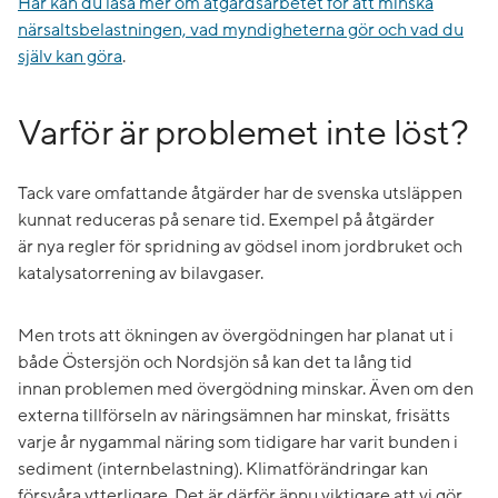
Här kan du läsa mer om åtgärdsarbetet för att minska
närsaltsbelastningen, vad myndigheterna gör och vad du
själv kan göra
.
Varför är problemet inte löst?
Tack vare omfattande åtgärder har de svenska utsläppen
kunnat reduceras på senare tid. Exempel på åtgärder
är nya regler för spridning av gödsel inom jordbruket och
katalysatorrening av bilavgaser.
Men trots att ökningen av övergödningen har planat ut i
både Östersjön och Nordsjön så kan det ta lång tid
innan problemen med övergödning minskar. Även om den
externa tillförseln av näringsämnen har minskat, frisätts
varje år nygammal näring som tidigare har varit bunden i
sediment (internbelastning). Klimatförändringar kan
försvåra ytterligare. Det är därför ännu viktigare att vi gör