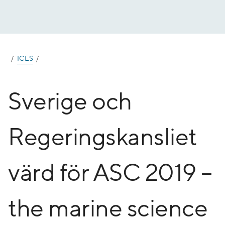
Gå
till
innehåll
ICES
Sverige och
Regeringskansliet
värd för ASC 2019 –
the marine science