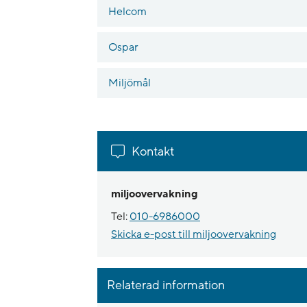
Helcom
Ospar
Miljömål
Kontakt
miljoovervakning
Tel:
010-6986000
Skicka e-post till miljoovervakning
Relaterad information