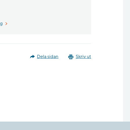
Länk till annan webbplats.
ng
Dela sidan
Skriv ut