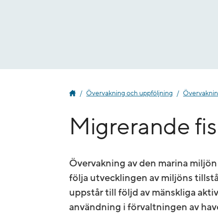
Gå
till
innehåll
Övervakning och uppföljning
Övervakning
Migrerande fisk
Övervakning av den marina miljön
följa utvecklingen av miljöns till
uppstår till följd av mänskliga akt
användning i förvaltningen av hav