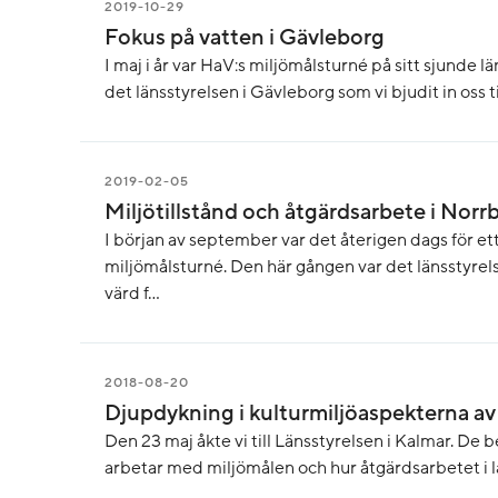
2019-10-29
Fokus på vatten i Gävleborg
I maj i år var HaV:s miljömålsturné på sitt sjunde 
det länsstyrelsen i Gävleborg som vi bjudit in oss til
2019-02-05
Miljötillstånd och åtgärdsarbete i Norr
I början av september var det återigen dags för et
miljömålsturné. Den här gången var det länsstyrel
värd f...
2018-08-20
Djupdykning i kulturmiljöaspekterna av
Den 23 maj åkte vi till Länsstyrelsen i Kalmar. De
arbetar med miljömålen och hur åtgärdsarbetet i läne