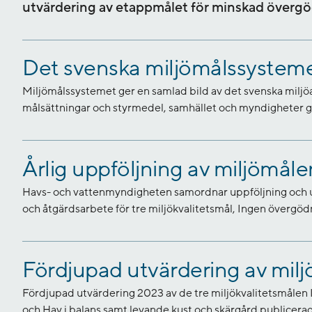
utvärdering av etappmålet för minskad övergö
Det svenska miljömålssystem
Miljömålssystemet ger en samlad bild av det svenska milj
målsättningar och styrmedel, samhället och myndigheter g
Årlig uppföljning av miljömåle
Havs- och vattenmyndigheten samordnar uppföljning och ut
och åtgärdsarbete för tre miljökvalitetsmål, Ingen övergöd
Fördjupad utvärdering av mil
Fördjupad utvärdering 2023 av de tre miljökvalitetsmålen
och Hav i balans samt levande kust och skärgård publicera