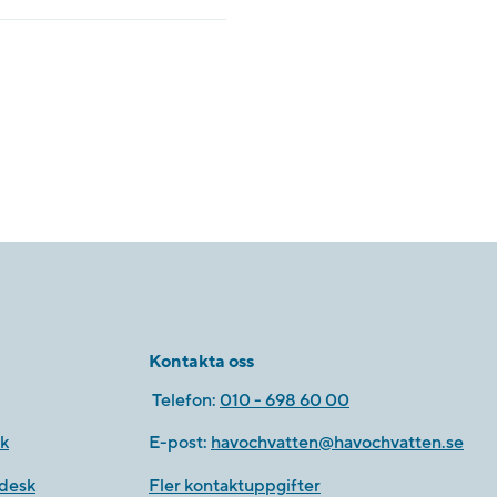
Kontakta oss
Telefon:
010 - 698 60 00
k
E-post:
havochvatten@havochvatten.se
desk
Fler kontaktuppgifter