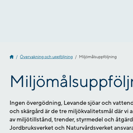
Gå
till
innehåll
Övervakning och uppföljning
Miljömålsuppföljning
Miljömålsuppfölj
Ingen övergödning, Levande sjöar och vattend
och skärgård är de tre miljökvalitetsmål där vi
av miljötillstånd, trender, styrmedel och åtgä
Jordbruksverket och Naturvårdsverket ansvarar