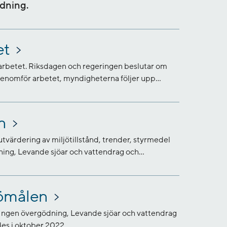
dning.
et
öarbetet. Riksdagen och regeringen beslutar om
enomför arbetet, myndigheterna följer upp...
n
värdering av miljötillstånd, trender, styrmedel
ning, Levande sjöar och vattendrag och...
jömålen
 Ingen övergödning, Levande sjöar och vattendrag
des i oktober 2022.