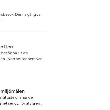
länsbesök. Denna gång var
l.
botten
t besök på HaV:s
sen i Norrbotten som var
 miljömålen
 berättade om hur de
t ser ut. För att få en ...